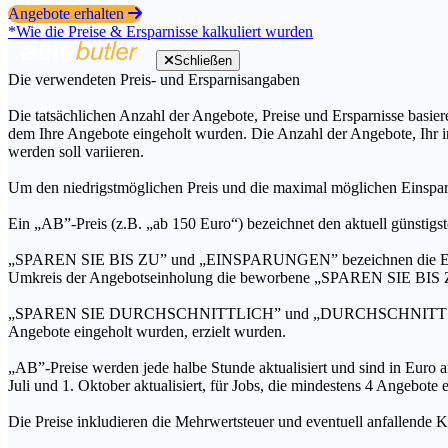
Angebote erhalten
*Wie die Preise & Ersparnisse kalkuliert wurden
Schließen
Die verwendeten Preis- und Ersparnisangaben
Die tatsächlichen Anzahl der Angebote, Preise und Ersparnisse basiere
dem Ihre Angebote eingeholt wurden. Die Anzahl der Angebote, Ihr i
werden soll variieren.
Um den niedrigstmöglichen Preis und die maximal möglichen Einspar
Ein „AB”-Preis (z.B. „ab 150 Euro“) bezeichnet den aktuell günstigs
„SPAREN SIE BIS ZU” und „EINSPARUNGEN” bezeichnen die Ersparni
Umkreis der Angebotseinholung die beworbene „SPAREN SIE BIS ZU
„SPAREN SIE DURCHSCHNITTLICH” und „DURCHSCHNITTSPREIS” bezei
Angebote eingeholt wurden, erzielt wurden.
„AB”-Preise werden jede halbe Stunde aktualisiert und sind in Euro a
Juli und 1. Oktober aktualisiert, für Jobs, die mindestens 4 Angebote
Die Preise inkludieren die Mehrwertsteuer und eventuell anfallende K