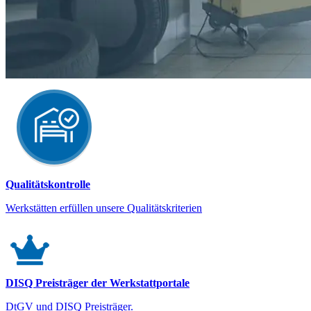
Qualitätskontrolle
Werkstätten erfüllen unsere Qualitätskriterien
DISQ Preisträger der Werkstattportale
DtGV und DISQ Preisträger.