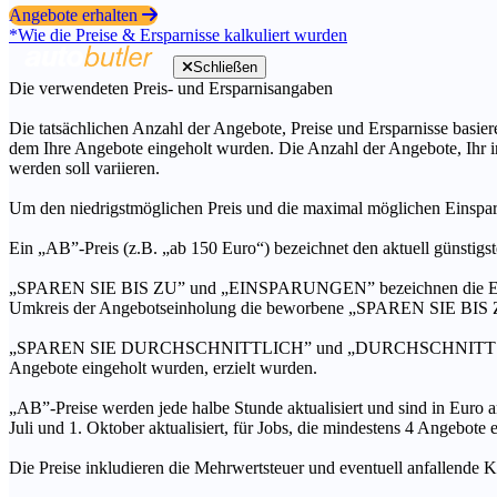
Angebote erhalten
*Wie die Preise & Ersparnisse kalkuliert wurden
Schließen
Die verwendeten Preis- und Ersparnisangaben
Die tatsächlichen Anzahl der Angebote, Preise und Ersparnisse basiere
dem Ihre Angebote eingeholt wurden. Die Anzahl der Angebote, Ihr i
werden soll variieren.
Um den niedrigstmöglichen Preis und die maximal möglichen Einspar
Ein „AB”-Preis (z.B. „ab 150 Euro“) bezeichnet den aktuell günstigs
„SPAREN SIE BIS ZU” und „EINSPARUNGEN” bezeichnen die Ersparni
Umkreis der Angebotseinholung die beworbene „SPAREN SIE BIS ZU
„SPAREN SIE DURCHSCHNITTLICH” und „DURCHSCHNITTSPREIS” bezei
Angebote eingeholt wurden, erzielt wurden.
„AB”-Preise werden jede halbe Stunde aktualisiert und sind in Euro a
Juli und 1. Oktober aktualisiert, für Jobs, die mindestens 4 Angebote
Die Preise inkludieren die Mehrwertsteuer und eventuell anfallende K