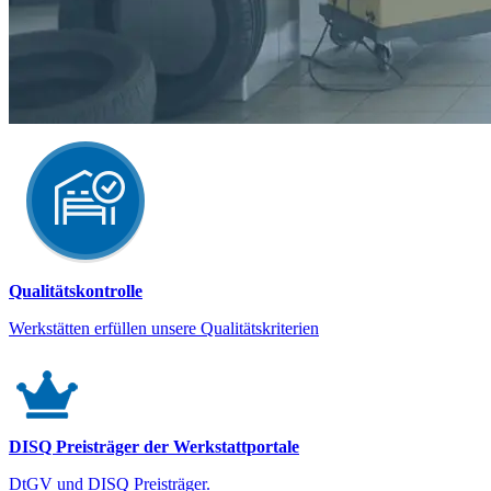
Qualitätskontrolle
Werkstätten erfüllen unsere Qualitätskriterien
DISQ Preisträger der Werkstattportale
DtGV und DISQ Preisträger.