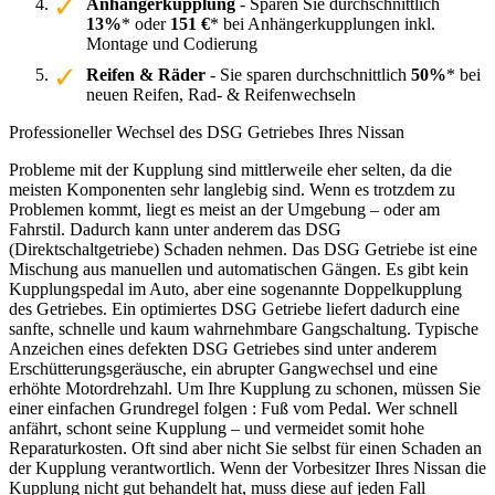
Anhängerkupplung
- Sparen Sie durchschnittlich
13%
* oder
151 €
* bei Anhängerkupplungen inkl.
Montage und Codierung
Reifen & Räder
- Sie sparen durchschnittlich
50%
* bei
neuen Reifen, Rad- & Reifenwechseln
Professioneller Wechsel des DSG Getriebes Ihres Nissan
Probleme mit der Kupplung sind mittlerweile eher selten, da die
meisten Komponenten sehr langlebig sind. Wenn es trotzdem zu
Problemen kommt, liegt es meist an der Umgebung – oder am
Fahrstil. Dadurch kann unter anderem das DSG
(Direktschaltgetriebe) Schaden nehmen. Das DSG Getriebe ist eine
Mischung aus manuellen und automatischen Gängen. Es gibt kein
Kupplungspedal im Auto, aber eine sogenannte Doppelkupplung
des Getriebes. Ein optimiertes DSG Getriebe liefert dadurch eine
sanfte, schnelle und kaum wahrnehmbare Gangschaltung. Typische
Anzeichen eines defekten DSG Getriebes sind unter anderem
Erschütterungsgeräusche, ein abrupter Gangwechsel und eine
erhöhte Motordrehzahl. Um Ihre Kupplung zu schonen, müssen Sie
einer einfachen Grundregel folgen : Fuß vom Pedal. Wer schnell
anfährt, schont seine Kupplung – und vermeidet somit hohe
Reparaturkosten. Oft sind aber nicht Sie selbst für einen Schaden an
der Kupplung verantwortlich. Wenn der Vorbesitzer Ihres Nissan die
Kupplung nicht gut behandelt hat, muss diese auf jeden Fall