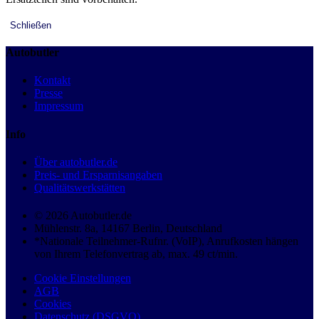
Schließen
Autobutler
Kontakt
Presse
Impressum
Info
Über autobutler.de
Preis- und Ersparnisangaben
Qualitätswerkstätten
© 2026 Autobutler.de
Mühlenstr. 8a, 14167 Berlin, Deutschland
*Nationale Teilnehmer-Rufnr. (VoIP), Anrufkosten hängen
von Ihrem Telefonvertrag ab, max. 49 ct/min.
Cookie Einstellungen
AGB
Cookies
Datenschutz (DSGVO)