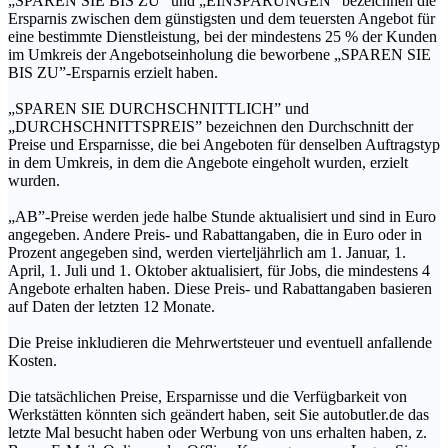
„SPAREN SIE BIS ZU” und „EINSPARUNGEN” bezeichnen die
Ersparnis zwischen dem günstigsten und dem teuersten Angebot für
eine bestimmte Dienstleistung, bei der mindestens 25 % der Kunden
im Umkreis der Angebotseinholung die beworbene „SPAREN SIE
BIS ZU”-Ersparnis erzielt haben.
„SPAREN SIE DURCHSCHNITTLICH” und
„DURCHSCHNITTSPREIS” bezeichnen den Durchschnitt der
Preise und Ersparnisse, die bei Angeboten für denselben Auftragstyp
in dem Umkreis, in dem die Angebote eingeholt wurden, erzielt
wurden.
„AB”-Preise werden jede halbe Stunde aktualisiert und sind in Euro
angegeben. Andere Preis- und Rabattangaben, die in Euro oder in
Prozent angegeben sind, werden vierteljährlich am 1. Januar, 1.
April, 1. Juli und 1. Oktober aktualisiert, für Jobs, die mindestens 4
Angebote erhalten haben. Diese Preis- und Rabattangaben basieren
auf Daten der letzten 12 Monate.
Die Preise inkludieren die Mehrwertsteuer und eventuell anfallende
Kosten.
Die tatsächlichen Preise, Ersparnisse und die Verfügbarkeit von
Werkstätten könnten sich geändert haben, seit Sie autobutler.de das
letzte Mal besucht haben oder Werbung von uns erhalten haben, z.