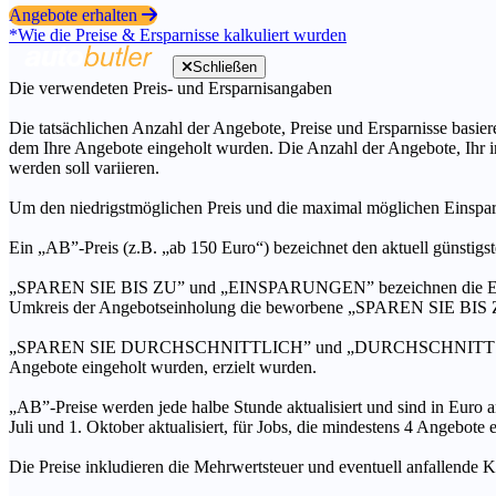
Angebote erhalten
*Wie die Preise & Ersparnisse kalkuliert wurden
Schließen
Die verwendeten Preis- und Ersparnisangaben
Die tatsächlichen Anzahl der Angebote, Preise und Ersparnisse basiere
dem Ihre Angebote eingeholt wurden. Die Anzahl der Angebote, Ihr i
werden soll variieren.
Um den niedrigstmöglichen Preis und die maximal möglichen Einspar
Ein „AB”-Preis (z.B. „ab 150 Euro“) bezeichnet den aktuell günstigs
„SPAREN SIE BIS ZU” und „EINSPARUNGEN” bezeichnen die Ersparni
Umkreis der Angebotseinholung die beworbene „SPAREN SIE BIS ZU
„SPAREN SIE DURCHSCHNITTLICH” und „DURCHSCHNITTSPREIS” bezei
Angebote eingeholt wurden, erzielt wurden.
„AB”-Preise werden jede halbe Stunde aktualisiert und sind in Euro a
Juli und 1. Oktober aktualisiert, für Jobs, die mindestens 4 Angebote
Die Preise inkludieren die Mehrwertsteuer und eventuell anfallende K