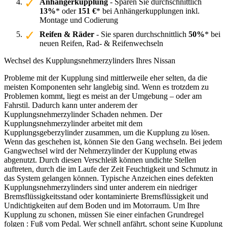
Anhängerkupplung
- Sparen Sie durchschnittlich
13%
* oder
151 €
* bei Anhängerkupplungen inkl.
Montage und Codierung
Reifen & Räder
- Sie sparen durchschnittlich
50%
* bei
neuen Reifen, Rad- & Reifenwechseln
Wechsel des Kupplungsnehmerzylinders Ihres Nissan
Probleme mit der Kupplung sind mittlerweile eher selten, da die
meisten Komponenten sehr langlebig sind. Wenn es trotzdem zu
Problemen kommt, liegt es meist an der Umgebung – oder am
Fahrstil. Dadurch kann unter anderem der
Kupplungsnehmerzylinder Schaden nehmen. Der
Kupplungsnehmerzylinder arbeitet mit dem
Kupplungsgeberzylinder zusammen, um die Kupplung zu lösen.
Wenn das geschehen ist, können Sie den Gang wechseln. Bei jedem
Gangwechsel wird der Nehmerzylinder der Kupplung etwas
abgenutzt. Durch diesen Verschleiß können undichte Stellen
auftreten, durch die im Laufe der Zeit Feuchtigkeit und Schmutz in
das System gelangen können. Typische Anzeichen eines defekten
Kupplungsnehmerzylinders sind unter anderem ein niedriger
Bremsflüssigkeitsstand oder kontaminierte Bremsflüssigkeit und
Undichtigkeiten auf dem Boden und im Motorraum. Um Ihre
Kupplung zu schonen, müssen Sie einer einfachen Grundregel
folgen : Fuß vom Pedal. Wer schnell anfährt, schont seine Kupplung