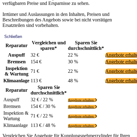
verfügbaren Preise und Ersparnisse zu sehen.
Irrtümer und Auslassungen in den Inhalten, Preisen und
Beschreibungen des Angebots sowie bei nicht vorrätigen
Ersatzteilen sind vorbehalten.
Schließen
Vergleichen und
Sparen Sie
Reparatur
sparen*
durchschnittlich*
Auspuff
32 €
22 %
Angebote erhal
Bremsen
154 €
30 %
Angebote erhal
Inspektion
71 €
22 %
Angebote erhal
& Wartung
Klimaanlage
113 €
48 %
Angebote erhal
Sparen Sie
Reparatur
durchschnittlich*
Auspuff
32 € / 22 %
Angebote erhalten
Bremsen
154 € / 30 %
Angebote erhalten
Inspektion &
71 € / 22 %
Angebote erhalten
Wartung
Klimaanlage
113 € / 48 %
Angebote erhalten
Vergleichen Sie Angebote für Kupplungsnehmerzylinder für Ihren