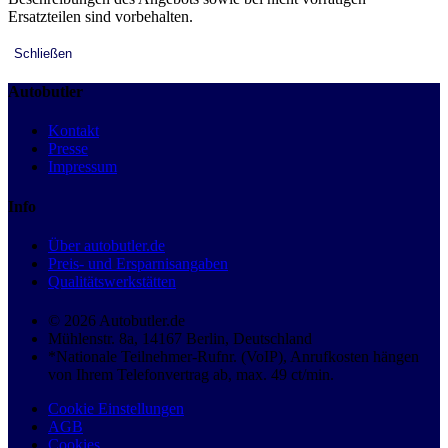
Ersatzteilen sind vorbehalten.
Schließen
Autobutler
Kontakt
Presse
Impressum
Info
Über autobutler.de
Preis- und Ersparnisangaben
Qualitätswerkstätten
© 2026 Autobutler.de
Mühlenstr. 8a, 14167 Berlin, Deutschland
*Nationale Teilnehmer-Rufnr. (VoIP), Anrufkosten hängen
von Ihrem Telefonvertrag ab, max. 49 ct/min.
Cookie Einstellungen
AGB
Cookies