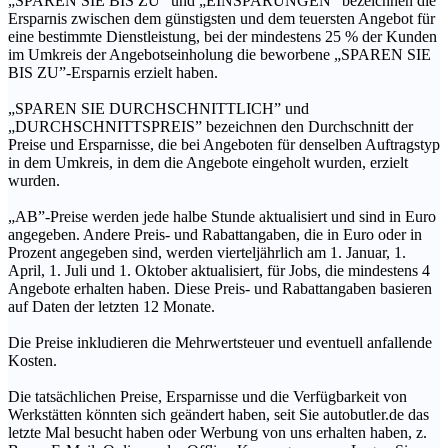
„SPAREN SIE BIS ZU” und „EINSPARUNGEN” bezeichnen die
Ersparnis zwischen dem günstigsten und dem teuersten Angebot für
eine bestimmte Dienstleistung, bei der mindestens 25 % der Kunden
im Umkreis der Angebotseinholung die beworbene „SPAREN SIE
BIS ZU”-Ersparnis erzielt haben.
„SPAREN SIE DURCHSCHNITTLICH” und
„DURCHSCHNITTSPREIS” bezeichnen den Durchschnitt der
Preise und Ersparnisse, die bei Angeboten für denselben Auftragstyp
in dem Umkreis, in dem die Angebote eingeholt wurden, erzielt
wurden.
„AB”-Preise werden jede halbe Stunde aktualisiert und sind in Euro
angegeben. Andere Preis- und Rabattangaben, die in Euro oder in
Prozent angegeben sind, werden vierteljährlich am 1. Januar, 1.
April, 1. Juli und 1. Oktober aktualisiert, für Jobs, die mindestens 4
Angebote erhalten haben. Diese Preis- und Rabattangaben basieren
auf Daten der letzten 12 Monate.
Die Preise inkludieren die Mehrwertsteuer und eventuell anfallende
Kosten.
Die tatsächlichen Preise, Ersparnisse und die Verfügbarkeit von
Werkstätten könnten sich geändert haben, seit Sie autobutler.de das
letzte Mal besucht haben oder Werbung von uns erhalten haben, z.