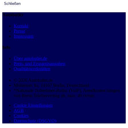
Schließen
Autobutler
Kontakt
Presse
Impressum
Info
Über autobutler.de
Preis- und Ersparnisangaben
Qualitätswerkstätten
© 2026 Autobutler.de
Mühlenstr. 8a, 14167 Berlin, Deutschland
*Nationale Teilnehmer-Rufnr. (VoIP), Anrufkosten hängen
von Ihrem Telefonvertrag ab, max. 49 ct/min.
Cookie Einstellungen
AGB
Cookies
Datenschutz (DSGVO)