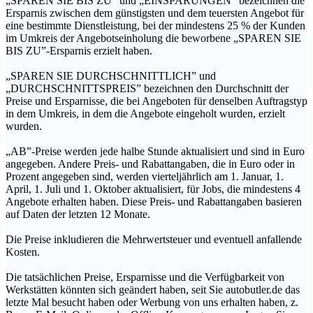
„SPAREN SIE BIS ZU” und „EINSPARUNGEN” bezeichnen die
Ersparnis zwischen dem günstigsten und dem teuersten Angebot für
eine bestimmte Dienstleistung, bei der mindestens 25 % der Kunden
im Umkreis der Angebotseinholung die beworbene „SPAREN SIE
BIS ZU”-Ersparnis erzielt haben.
„SPAREN SIE DURCHSCHNITTLICH” und
„DURCHSCHNITTSPREIS” bezeichnen den Durchschnitt der
Preise und Ersparnisse, die bei Angeboten für denselben Auftragstyp
in dem Umkreis, in dem die Angebote eingeholt wurden, erzielt
wurden.
„AB”-Preise werden jede halbe Stunde aktualisiert und sind in Euro
angegeben. Andere Preis- und Rabattangaben, die in Euro oder in
Prozent angegeben sind, werden vierteljährlich am 1. Januar, 1.
April, 1. Juli und 1. Oktober aktualisiert, für Jobs, die mindestens 4
Angebote erhalten haben. Diese Preis- und Rabattangaben basieren
auf Daten der letzten 12 Monate.
Die Preise inkludieren die Mehrwertsteuer und eventuell anfallende
Kosten.
Die tatsächlichen Preise, Ersparnisse und die Verfügbarkeit von
Werkstätten könnten sich geändert haben, seit Sie autobutler.de das
letzte Mal besucht haben oder Werbung von uns erhalten haben, z.