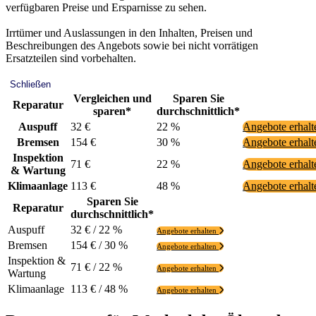
verfügbaren Preise und Ersparnisse zu sehen.
Irrtümer und Auslassungen in den Inhalten, Preisen und
Beschreibungen des Angebots sowie bei nicht vorrätigen
Ersatzteilen sind vorbehalten.
Schließen
Vergleichen und
Sparen Sie
Reparatur
sparen*
durchschnittlich*
Auspuff
32 €
22 %
Angebote erhal
Bremsen
154 €
30 %
Angebote erhal
Inspektion
71 €
22 %
Angebote erhal
& Wartung
Klimaanlage
113 €
48 %
Angebote erhal
Sparen Sie
Reparatur
durchschnittlich*
Auspuff
32 € / 22 %
Angebote erhalten
Bremsen
154 € / 30 %
Angebote erhalten
Inspektion &
71 € / 22 %
Angebote erhalten
Wartung
Klimaanlage
113 € / 48 %
Angebote erhalten