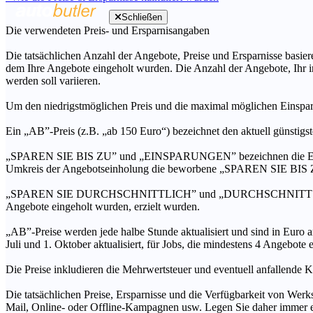
Schließen
Die verwendeten Preis- und Ersparnisangaben
Die tatsächlichen Anzahl der Angebote, Preise und Ersparnisse basiere
dem Ihre Angebote eingeholt wurden. Die Anzahl der Angebote, Ihr i
werden soll variieren.
Um den niedrigstmöglichen Preis und die maximal möglichen Einspar
Ein „AB”-Preis (z.B. „ab 150 Euro“) bezeichnet den aktuell günstigs
„SPAREN SIE BIS ZU” und „EINSPARUNGEN” bezeichnen die Ersparni
Umkreis der Angebotseinholung die beworbene „SPAREN SIE BIS ZU
„SPAREN SIE DURCHSCHNITTLICH” und „DURCHSCHNITTSPREIS” bezei
Angebote eingeholt wurden, erzielt wurden.
„AB”-Preise werden jede halbe Stunde aktualisiert und sind in Euro a
Juli und 1. Oktober aktualisiert, für Jobs, die mindestens 4 Angebote
Die Preise inkludieren die Mehrwertsteuer und eventuell anfallende K
Die tatsächlichen Preise, Ersparnisse und die Verfügbarkeit von Werks
Mail, Online- oder Offline-Kampagnen usw. Legen Sie daher immer ein