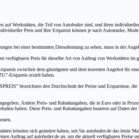
n auf Werkstätten, die Teil von Autobutler sind, und ihren individuelle
ndividueller Preis und Ihre Ersparnis können je nach Automarke, Mode
ungen bei einer bestimmten Dienstleistung zu sehen, muss in der Ang
ten verfügbaren Preis für dieselbe Art von Auftrag von Werkstätten im
s zwischen dem günstigsten und dem teuersten Angebot für eine be
”-Ersparnis erzielt haben.
chnen den Durchschnitt der Preise und Ersparnisse, die bei An
ngegeben. Andere Preis- und Rabattangaben, die in Euro oder in Prozent
 erhalten haben. Diese Preis- und Rabattangaben basieren auf Daten der
osten.
tätten könnten sich geändert haben, seit Sie autobutler.de das letzte 
en Auftrag auf autobutler.de an, um die aktuell verfügbaren Preise un