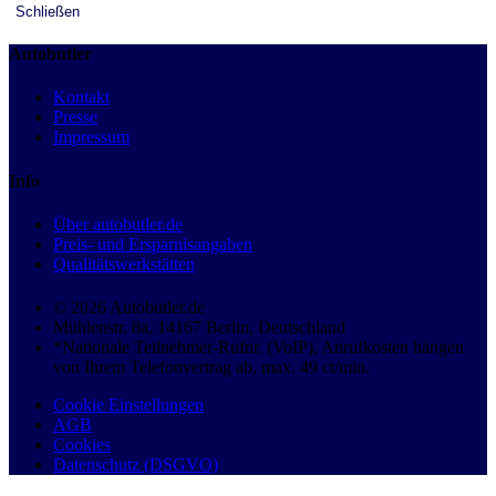
Schließen
Autobutler
Kontakt
Presse
Impressum
Info
Über autobutler.de
Preis- und Ersparnisangaben
Qualitätswerkstätten
© 2026 Autobutler.de
Mühlenstr. 8a, 14167 Berlin, Deutschland
*Nationale Teilnehmer-Rufnr. (VoIP), Anrufkosten hängen
von Ihrem Telefonvertrag ab, max. 49 ct/min.
Cookie Einstellungen
AGB
Cookies
Datenschutz (DSGVO)