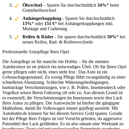
Ölwechsel
– Sparen Sie durchschnittlich
34%
* beim
Getriebeölwechsel
Anhängerkupplung
- Sparen Sie durchschnittlich
13%
* oder
151 €
* bei Anhängerkupplungen inkl.
Montage und Codierung
Reifen & Räder
- Sie sparen durchschnittlich
50%
* bei
neuen Reifen, Rad- & Reifenwechseln
Professionelle Autopflege Ihres Opel
Die Autopflege ist für manche ein Hobby – für die meisten
Autobesitzer ist sie jedoch ein notwendiges Übel. Ob Sie Ihren Opel
gerne pflegen oder nicht, eines steht fest : Das Auto ist ein
Gebrauchsgegenstand. Zu wenig Pflege führt zwangsläufig zu einer
schnelleren Abnutzung. Schlechte Witterungsbedingungen,
hartnäckige Verschmutzungen, wie z. B. Pollen, Insektendreck oder
Vogelkot setzen Ihrem Fahrzeug oft sehr zu. Aus diesem Grund ist
es essenziell, die Verschmutzungen im Innenraum sowie den Lack
Ihres Autos zu pflegen. Die Autowäsche ist hierbei die gängigste
Maßnahme, damit Ihr Volkswagen immer gepflegt aussieht. Mit
Autobutler.de können Sie bei diesem Service Geld sparen. Gerade
bei der Pflege Ihrer Felgen ist viel Vorsicht geboten, da aggressive
Putzmittel den Lack gefährden. Es ist also ratsam eine Werkstatt zu
beauftragen. Dort wird mit professionellen Putzmitteln gearbeitet