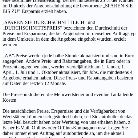
eine bestimmte Dienstleistung, bei der mindestens 25 % der Kunden
im Umkreis der Angebotseinholung die beworbene „SPAREN SIE
BIS ZU”-Ersparnis erzielt haben.
„SPAREN SIE DURCHSCHNITTLICH” und
„DURCHSCHNITTSPREIS” bezeichnen den Durchschnitt der
Preise und Ersparnisse, die bei Angeboten für denselben Auftragstyp
in dem Umkreis, in dem die Angebote eingeholt wurden, erzielt
wurden.
„AB”-Preise werden jede halbe Stunde aktualisiert und sind in Euro
angegeben. Andere Preis- und Rabattangaben, die in Euro oder in
Prozent angegeben sind, werden vierteljährlich am 1. Januar, 1.
April, 1. Juli und 1. Oktober aktualisiert, für Jobs, die mindestens 4
Angebote erhalten haben. Diese Preis- und Rabattangaben basieren
auf Daten der letzten 12 Monate.
Die Preise inkludieren die Mehrwertsteuer und eventuell anfallende
Kosten.
Die tatsächlichen Preise, Ersparnisse und die Verfügbarkeit von
Werkstätten könnten sich geändert haben, seit Sie autobutler.de das
letzte Mal besucht haben oder Werbung von uns erhalten haben, z.
B. per E-Mail, Online- oder Offline-Kampagnen usw. Legen Sie
daher immer einen Auftrag auf autobutler.de an, um die aktuell