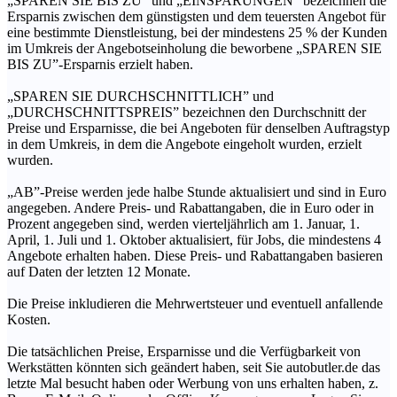
„SPAREN SIE BIS ZU” und „EINSPARUNGEN” bezeichnen die
Ersparnis zwischen dem günstigsten und dem teuersten Angebot für
eine bestimmte Dienstleistung, bei der mindestens 25 % der Kunden
im Umkreis der Angebotseinholung die beworbene „SPAREN SIE
BIS ZU”-Ersparnis erzielt haben.
„SPAREN SIE DURCHSCHNITTLICH” und
„DURCHSCHNITTSPREIS” bezeichnen den Durchschnitt der
Preise und Ersparnisse, die bei Angeboten für denselben Auftragstyp
in dem Umkreis, in dem die Angebote eingeholt wurden, erzielt
wurden.
„AB”-Preise werden jede halbe Stunde aktualisiert und sind in Euro
angegeben. Andere Preis- und Rabattangaben, die in Euro oder in
Prozent angegeben sind, werden vierteljährlich am 1. Januar, 1.
April, 1. Juli und 1. Oktober aktualisiert, für Jobs, die mindestens 4
Angebote erhalten haben. Diese Preis- und Rabattangaben basieren
auf Daten der letzten 12 Monate.
Die Preise inkludieren die Mehrwertsteuer und eventuell anfallende
Kosten.
Die tatsächlichen Preise, Ersparnisse und die Verfügbarkeit von
Werkstätten könnten sich geändert haben, seit Sie autobutler.de das
letzte Mal besucht haben oder Werbung von uns erhalten haben, z.