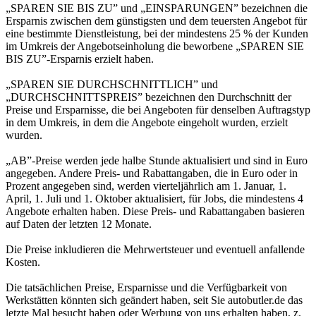
„SPAREN SIE BIS ZU” und „EINSPARUNGEN” bezeichnen die
Ersparnis zwischen dem günstigsten und dem teuersten Angebot für
eine bestimmte Dienstleistung, bei der mindestens 25 % der Kunden
im Umkreis der Angebotseinholung die beworbene „SPAREN SIE
BIS ZU”-Ersparnis erzielt haben.
„SPAREN SIE DURCHSCHNITTLICH” und
„DURCHSCHNITTSPREIS” bezeichnen den Durchschnitt der
Preise und Ersparnisse, die bei Angeboten für denselben Auftragstyp
in dem Umkreis, in dem die Angebote eingeholt wurden, erzielt
wurden.
„AB”-Preise werden jede halbe Stunde aktualisiert und sind in Euro
angegeben. Andere Preis- und Rabattangaben, die in Euro oder in
Prozent angegeben sind, werden vierteljährlich am 1. Januar, 1.
April, 1. Juli und 1. Oktober aktualisiert, für Jobs, die mindestens 4
Angebote erhalten haben. Diese Preis- und Rabattangaben basieren
auf Daten der letzten 12 Monate.
Die Preise inkludieren die Mehrwertsteuer und eventuell anfallende
Kosten.
Die tatsächlichen Preise, Ersparnisse und die Verfügbarkeit von
Werkstätten könnten sich geändert haben, seit Sie autobutler.de das
letzte Mal besucht haben oder Werbung von uns erhalten haben, z.