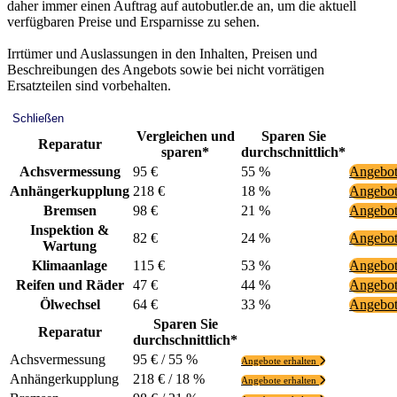
daher immer einen Auftrag auf autobutler.de an, um die aktuell
verfügbaren Preise und Ersparnisse zu sehen.
Irrtümer und Auslassungen in den Inhalten, Preisen und
Beschreibungen des Angebots sowie bei nicht vorrätigen
Ersatzteilen sind vorbehalten.
Schließen
Vergleichen und
Sparen Sie
Reparatur
sparen*
durchschnittlich*
Achsvermessung
95 €
55 %
Angebot
Anhängerkupplung
218 €
18 %
Angebot
Bremsen
98 €
21 %
Angebot
Inspektion &
82 €
24 %
Angebot
Wartung
Klimaanlage
115 €
53 %
Angebot
Reifen und Räder
47 €
44 %
Angebot
Ölwechsel
64 €
33 %
Angebot
Sparen Sie
Reparatur
durchschnittlich*
Achsvermessung
95 € / 55 %
Angebote erhalten
Anhängerkupplung
218 € / 18 %
Angebote erhalten