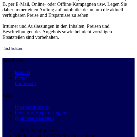
B. per E-Mail, Online- oder Offline-Kampagnen usw. Legen Sie
daher immer einen Auftrag auf autobutler.de an, um die aktuell
verfügbaren Preise und Ersparnisse zu sehen.
Irrtümer und Auslassungen in den Inhalten, Preisen und
Beschreibungen des Angebots sowie bei nicht vorrätigen
Ersatzteilen sind vorbehalten.
Schließen
Autobutler
Kontakt
Presse
Impressum
Info
Über autobutler.de
Preis- und Ersparnisangaben
Qualitätswerkstätten
© 2026 Autobutler.de
Mühlenstr. 8a, 14167 Berlin, Deutschland