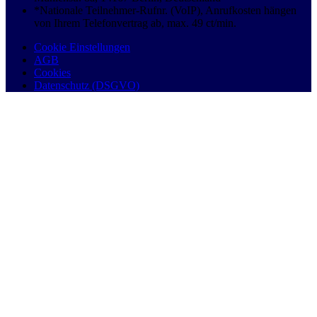
*Nationale Teilnehmer-Rufnr. (VoIP), Anrufkosten hängen
von Ihrem Telefonvertrag ab, max. 49 ct/min.
Cookie Einstellungen
AGB
Cookies
Datenschutz (DSGVO)