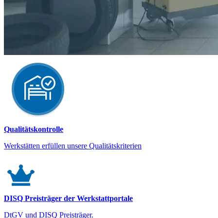
Qualitätskontrolle
Werkstätten erfüllen unsere Qualitätskriterien
DISQ Preisträger der Werkstattportale
DtGV und DISQ Preisträger.