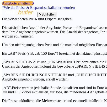
Angebote erhalten
*Wie die Preise & Ersparnisse kalkuliert wurden
Schließen
Die verwendeten Preis- und Ersparnisangaben
Die tatsächlichen Anzahl der Angebote, Preise und Ersparnisse basiere
dem Ihre Angebote eingeholt wurden. Die Anzahl der Angebote, Ihr i
werden soll variieren.
Um den niedrigstmöglichen Preis und die maximal möglichen Einspar
Ein „AB”-Preis (z.B. „ab 150 Euro“) bezeichnet den aktuell günstigs
„SPAREN SIE BIS ZU” und „EINSPARUNGEN” bezeichnen die Ersparni
Umkreis der Angebotseinholung die beworbene „SPAREN SIE BIS ZU
„SPAREN SIE DURCHSCHNITTLICH” und „DURCHSCHNITTSPREIS” bezei
Angebote eingeholt wurden, erzielt wurden.
„AB”-Preise werden jede halbe Stunde aktualisiert und sind in Euro a
Juli und 1. Oktober aktualisiert, für Jobs, die mindestens 4 Angebote
Die Preise inkludieren die Mehrwertsteuer und eventuell anfallende K