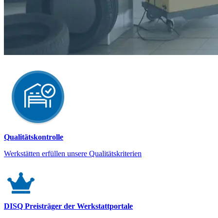
Qualitätskontrolle
Werkstätten erfüllen unsere Qualitätskriterien
DISQ Preisträger der Werkstattportale