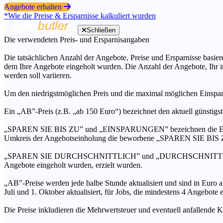
Angebote erhalten
*Wie die Preise & Ersparnisse kalkuliert wurden
Schließen
Die verwendeten Preis- und Ersparnisangaben
Die tatsächlichen Anzahl der Angebote, Preise und Ersparnisse basiere
dem Ihre Angebote eingeholt wurden. Die Anzahl der Angebote, Ihr i
werden soll variieren.
Um den niedrigstmöglichen Preis und die maximal möglichen Einspar
Ein „AB”-Preis (z.B. „ab 150 Euro“) bezeichnet den aktuell günstigs
„SPAREN SIE BIS ZU” und „EINSPARUNGEN” bezeichnen die Ersparni
Umkreis der Angebotseinholung die beworbene „SPAREN SIE BIS ZU
„SPAREN SIE DURCHSCHNITTLICH” und „DURCHSCHNITTSPREIS” bezei
Angebote eingeholt wurden, erzielt wurden.
„AB”-Preise werden jede halbe Stunde aktualisiert und sind in Euro a
Juli und 1. Oktober aktualisiert, für Jobs, die mindestens 4 Angebote
Die Preise inkludieren die Mehrwertsteuer und eventuell anfallende K