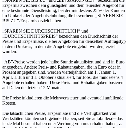
„SPAREN SIE BIS ZU” und „EINSPARUNGEN” bezeichnen die
Ersparnis zwischen dem günstigsten und dem teuersten Angebot für
eine bestimmte Dienstleistung, bei der mindestens 25 % der Kunden
im Umkreis der Angebotseinholung die beworbene „SPAREN SIE
BIS ZU”-Ersparnis erzielt haben.
„SPAREN SIE DURCHSCHNITTLICH” und
„DURCHSCHNITTSPREIS” bezeichnen den Durchschnitt der
Preise und Ersparnisse, die bei Angeboten für denselben Auftragstyp
in dem Umkreis, in dem die Angebote eingeholt wurden, erzielt
wurden.
„AB”-Preise werden jede halbe Stunde aktualisiert und sind in Euro
angegeben. Andere Preis- und Rabattangaben, die in Euro oder in
Prozent angegeben sind, werden vierteljährlich am 1. Januar, 1.
April, 1. Juli und 1. Oktober aktualisiert, für Jobs, die mindestens 4
Angebote erhalten haben. Diese Preis- und Rabattangaben basieren
auf Daten der letzten 12 Monate.
Die Preise inkludieren die Mehrwertsteuer und eventuell anfallende
Kosten.
Die tatsächlichen Preise, Ersparnisse und die Verfügbarkeit von
Werkstätten könnten sich geändert haben, seit Sie autobutler.de das
letzte Mal besucht haben oder Werbung von uns erhalten haben, z.