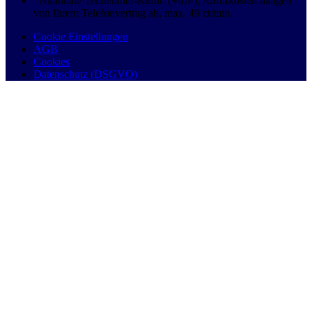
*Nationale Teilnehmer-Rufnr. (VoIP), Anrufkosten hängen
von Ihrem Telefonvertrag ab, max. 49 ct/min.
Cookie Einstellungen
AGB
Cookies
Datenschutz (DSGVO)