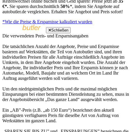
Reifenwechsel online buchen und Geld sparen! Preise jetzt ab
35
€*.
Sie sparen durchschnittlich
50%
*, indem Sie Angebote auf
autobutler.de vergleichen. Erhalten Sie Angebot und Preis sofort!
*Wie die Preise & Ersparnisse kalkuliert wurden
Schließen
Die verwendeten Preis- und Ersparnisangaben
Die tatsächlichen Anzahl der Angebote, Preise und Ersparnisse
basieren auf Werkstätten, die Teil von Autobutler sind, und ihren
individuellen Preisen für alle Aufträge einschließlich Angebote im
Umkreis, in dem Ihre Angebote eingeholt wurden. Die Anzahl der
Angebote, Ihr individueller Preis und Ihre Ersparnis können je nach
Automarke, Modell, Baujahr und an welchem Ort im Land Ihr
Auftrag ausgeführt werden soll variieren.
Um den niedrigstmöglichen Preis und die maximal möglichen
Einsparungen bei einer bestimmten Dienstleistung zu sehen, muss in
der Angebotsübersicht „Das ganze Land“ ausgewählt werden.
Ein „AB”-Preis (z.B. „ab 150 Euro“) bezeichnet den aktuell
günstigsten verfügbaren Preis für dieselbe Art von Auftrag von
Werkstätten im ganzen Land.
„SPAREN SIE BIS ZU” und „EINSPARUNGEN” bezeichnen die