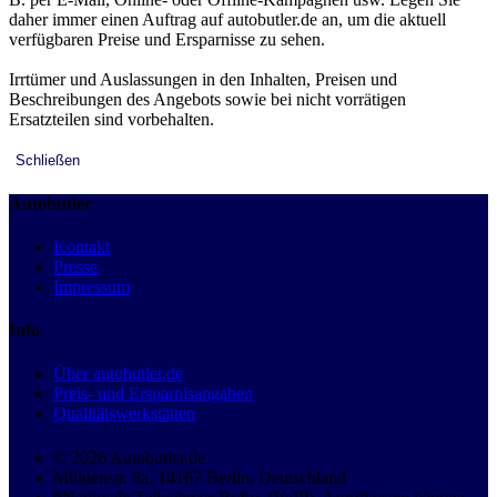
daher immer einen Auftrag auf autobutler.de an, um die aktuell
verfügbaren Preise und Ersparnisse zu sehen.
Irrtümer und Auslassungen in den Inhalten, Preisen und
Beschreibungen des Angebots sowie bei nicht vorrätigen
Ersatzteilen sind vorbehalten.
Schließen
Autobutler
Kontakt
Presse
Impressum
Info
Über autobutler.de
Preis- und Ersparnisangaben
Qualitätswerkstätten
© 2026 Autobutler.de
Mühlenstr. 8a, 14167 Berlin, Deutschland