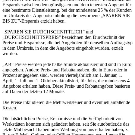
Ersparnis zwischen dem günstigsten und dem teuersten Angebot für
eine bestimmte Dienstleistung, bei der mindestens 25 % der Kunden
im Umkreis der Angebotseinholung die beworbene „SPAREN SIE
BIS ZU”-Ersparnis erzielt haben.
„SPAREN SIE DURCHSCHNITTLICH” und
„DURCHSCHNITTSPREIS” bezeichnen den Durchschnitt der
Preise und Ersparnisse, die bei Angeboten für denselben Auftragstyp
in dem Umkreis, in dem die Angebote eingeholt wurden, erzielt
wurden.
„AB”-Preise werden jede halbe Stunde aktualisiert und sind in Euro
angegeben. Andere Preis- und Rabattangaben, die in Euro oder in
Prozent angegeben sind, werden vierteljährlich am 1. Januar, 1.
April, 1. Juli und 1. Oktober aktualisiert, für Jobs, die mindestens 4
Angebote erhalten haben. Diese Preis- und Rabattangaben basieren
auf Daten der letzten 12 Monate.
Die Preise inkludieren die Mehrwertsteuer und eventuell anfallende
Kosten.
Die tatsächlichen Preise, Ersparnisse und die Verfügbarkeit von
Werkstätten könnten sich geändert haben, seit Sie autobutler.de das
letzte Mal besucht haben oder Werbung von uns erhalten haben, z.
B. per E-Mail, Online- oder Offline-Kampagnen usw. Legen Sie