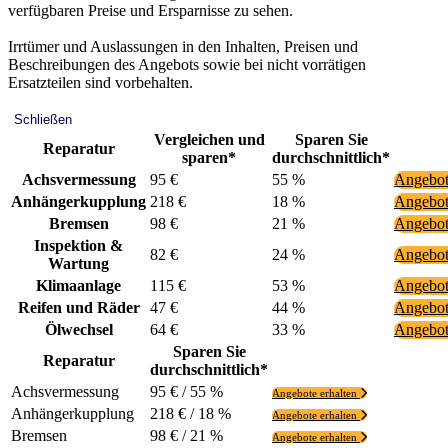
verfügbaren Preise und Ersparnisse zu sehen.
Irrtümer und Auslassungen in den Inhalten, Preisen und
Beschreibungen des Angebots sowie bei nicht vorrätigen
Ersatzteilen sind vorbehalten.
Schließen
Vergleichen und
Sparen Sie
Reparatur
sparen*
durchschnittlich*
Achsvermessung
95 €
55 %
Angebot
Anhängerkupplung
218 €
18 %
Angebot
Bremsen
98 €
21 %
Angebot
Inspektion &
82 €
24 %
Angebot
Wartung
Klimaanlage
115 €
53 %
Angebot
Reifen und Räder
47 €
44 %
Angebot
Ölwechsel
64 €
33 %
Angebot
Sparen Sie
Reparatur
durchschnittlich*
Achsvermessung
95 € / 55 %
Angebote erhalten
Anhängerkupplung
218 € / 18 %
Angebote erhalten
Bremsen
98 € / 21 %
Angebote erhalten