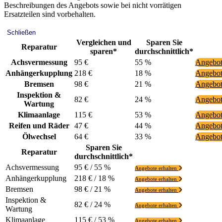
Beschreibungen des Angebots sowie bei nicht vorrätigen
Ersatzteilen sind vorbehalten.
Schließen
Vergleichen und
Sparen Sie
Reparatur
sparen*
durchschnittlich*
Achsvermessung
95 €
55 %
Angebot
Anhängerkupplung
218 €
18 %
Angebot
Bremsen
98 €
21 %
Angebot
Inspektion &
82 €
24 %
Angebot
Wartung
Klimaanlage
115 €
53 %
Angebot
Reifen und Räder
47 €
44 %
Angebot
Ölwechsel
64 €
33 %
Angebot
Sparen Sie
Reparatur
durchschnittlich*
Achsvermessung
95 € / 55 %
Angebote erhalten
Anhängerkupplung
218 € / 18 %
Angebote erhalten
Bremsen
98 € / 21 %
Angebote erhalten
Inspektion &
82 € / 24 %
Angebote erhalten
Wartung
Klimaanlage
115 € / 53 %
Angebote erhalten