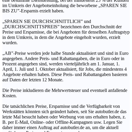
eine bestimmte Dienstleistung, bei der mindestens 25 % der Kunden
im Umkreis der Angebotseinholung die beworbene „SPAREN SIE
BIS ZU”-Ersparnis erzielt haben.
„SPAREN SIE DURCHSCHNITTLICH” und
„DURCHSCHNITTSPREIS” bezeichnen den Durchschnitt der
Preise und Ersparnisse, die bei Angeboten für denselben Auftragstyp
in dem Umkreis, in dem die Angebote eingeholt wurden, erzielt
wurden.
„AB”-Preise werden jede halbe Stunde aktualisiert und sind in Euro
angegeben. Andere Preis- und Rabattangaben, die in Euro oder in
Prozent angegeben sind, werden vierteljährlich am 1. Januar, 1.
April, 1. Juli und 1. Oktober aktualisiert, für Jobs, die mindestens 4
Angebote erhalten haben. Diese Preis- und Rabattangaben basieren
auf Daten der letzten 12 Monate.
Die Preise inkludieren die Mehrwertsteuer und eventuell anfallende
Kosten.
Die tatsächlichen Preise, Ersparnisse und die Verfügbarkeit von
Werkstätten könnten sich geändert haben, seit Sie autobutler.de das
letzte Mal besucht haben oder Werbung von uns erhalten haben, z.
B. per E-Mail, Online- oder Offline-Kampagnen usw. Legen Sie
daher immer einen Auftrag auf autobutler.de an, um die aktuell