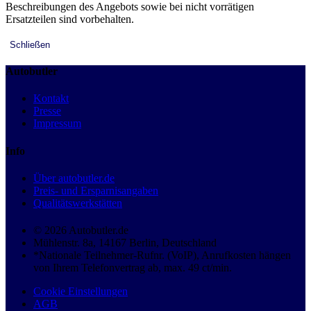
Beschreibungen des Angebots sowie bei nicht vorrätigen
Ersatzteilen sind vorbehalten.
Schließen
Autobutler
Kontakt
Presse
Impressum
Info
Über autobutler.de
Preis- und Ersparnisangaben
Qualitätswerkstätten
© 2026 Autobutler.de
Mühlenstr. 8a, 14167 Berlin, Deutschland
*Nationale Teilnehmer-Rufnr. (VoIP), Anrufkosten hängen
von Ihrem Telefonvertrag ab, max. 49 ct/min.
Cookie Einstellungen
AGB