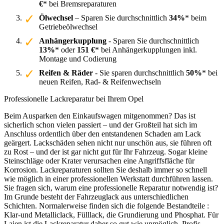
€
* bei Bremsreparaturen
Ölwechsel
– Sparen Sie durchschnittlich
34%
* beim
Getriebeölwechsel
Anhängerkupplung
- Sparen Sie durchschnittlich
13%
* oder
151 €
* bei Anhängerkupplungen inkl.
Montage und Codierung
Reifen & Räder
- Sie sparen durchschnittlich
50%
* bei
neuen Reifen, Rad- & Reifenwechseln
Professionelle Lackreparatur bei Ihrem Opel
Beim Ausparken den Einkaufswagen mitgenommen? Das ist
sicherlich schon vielen passiert – und der Großteil hat sich im
Anschluss ordentlich über den entstandenen Schaden am Lack
geärgert. Lackschäden sehen nicht nur unschön aus, sie führen oft
zu Rost – und der ist gar nicht gut für Ihr Fahrzeug. Sogar kleine
Steinschläge oder Krater verursachen eine Angriffsfläche für
Korrosion. Lackreparaturen sollten Sie deshalb immer so schnell
wie möglich in einer professionellen Werkstatt durchführen lassen.
Sie fragen sich, warum eine professionelle Reparatur notwendig ist?
Im Grunde besteht der Fahrzeuglack aus unterschiedlichen
Schichten. Normalerweise finden sich die folgende Bestandteile :
Klar-und Metalliclack, Fülllack, die Grundierung und Phosphat. Für
Laien ist die Lackreparatur daher so gut wie unmöglich. Profis