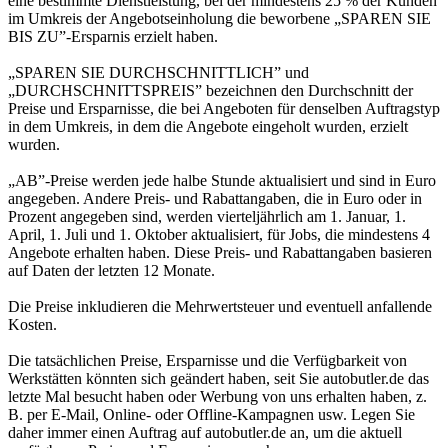
eine bestimmte Dienstleistung, bei der mindestens 25 % der Kunden
im Umkreis der Angebotseinholung die beworbene „SPAREN SIE
BIS ZU”-Ersparnis erzielt haben.
„SPAREN SIE DURCHSCHNITTLICH” und
„DURCHSCHNITTSPREIS” bezeichnen den Durchschnitt der
Preise und Ersparnisse, die bei Angeboten für denselben Auftragstyp
in dem Umkreis, in dem die Angebote eingeholt wurden, erzielt
wurden.
„AB”-Preise werden jede halbe Stunde aktualisiert und sind in Euro
angegeben. Andere Preis- und Rabattangaben, die in Euro oder in
Prozent angegeben sind, werden vierteljährlich am 1. Januar, 1.
April, 1. Juli und 1. Oktober aktualisiert, für Jobs, die mindestens 4
Angebote erhalten haben. Diese Preis- und Rabattangaben basieren
auf Daten der letzten 12 Monate.
Die Preise inkludieren die Mehrwertsteuer und eventuell anfallende
Kosten.
Die tatsächlichen Preise, Ersparnisse und die Verfügbarkeit von
Werkstätten könnten sich geändert haben, seit Sie autobutler.de das
letzte Mal besucht haben oder Werbung von uns erhalten haben, z.
B. per E-Mail, Online- oder Offline-Kampagnen usw. Legen Sie
daher immer einen Auftrag auf autobutler.de an, um die aktuell