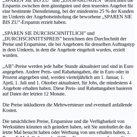
„SPAREN SIE BIS ZU” und „EINSPARUNGEN” bezeichnen die
Ersparnis zwischen dem günstigsten und dem teuersten Angebot für
eine bestimmte Dienstleistung, bei der mindestens 25 % der Kunden
im Umkreis der Angebotseinholung die beworbene „SPAREN SIE
BIS ZU”-Ersparnis erzielt haben.
„SPAREN SIE DURCHSCHNITTLICH” und
„DURCHSCHNITTSPREIS” bezeichnen den Durchschnitt der
Preise und Ersparnisse, die bei Angeboten für denselben Auftragstyp
in dem Umkreis, in dem die Angebote eingeholt wurden, erzielt
wurden.
„AB”-Preise werden jede halbe Stunde aktualisiert und sind in Euro
angegeben. Andere Preis- und Rabattangaben, die in Euro oder in
Prozent angegeben sind, werden vierteljährlich am 1. Januar, 1.
April, 1. Juli und 1. Oktober aktualisiert, für Jobs, die mindestens 4
Angebote erhalten haben. Diese Preis- und Rabattangaben basieren
auf Daten der letzten 12 Monate.
Die Preise inkludieren die Mehrwertsteuer und eventuell anfallende
Kosten.
Die tatsächlichen Preise, Ersparnisse und die Verfügbarkeit von
Werkstätten könnten sich geändert haben, seit Sie autobutler.de das
letzte Mal besucht haben oder Werbung von uns erhalten haben, z.