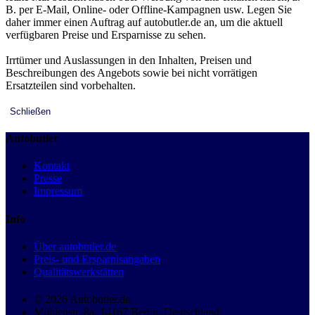
B. per E-Mail, Online- oder Offline-Kampagnen usw. Legen Sie
daher immer einen Auftrag auf autobutler.de an, um die aktuell
verfügbaren Preise und Ersparnisse zu sehen.
Irrtümer und Auslassungen in den Inhalten, Preisen und
Beschreibungen des Angebots sowie bei nicht vorrätigen
Ersatzteilen sind vorbehalten.
Schließen
Autobutler
Kontakt
Presse
Impressum
Info
Über autobutler.de
Preis- und Ersparnisangaben
Qualitätswerkstätten
© 2026 Autobutler.de
Mühlenstr. 8a, 14167 Berlin, Deutschland