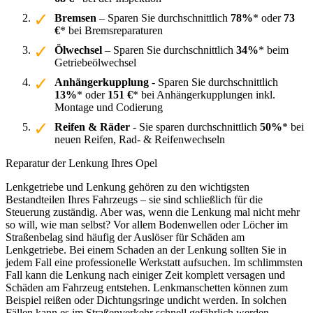
Bremsen
– Sparen Sie durchschnittlich
78%
* oder
73
€
* bei Bremsreparaturen
Ölwechsel
– Sparen Sie durchschnittlich
34%
* beim
Getriebeölwechsel
Anhängerkupplung
- Sparen Sie durchschnittlich
13%
* oder
151 €
* bei Anhängerkupplungen inkl.
Montage und Codierung
Reifen & Räder
- Sie sparen durchschnittlich
50%
* bei
neuen Reifen, Rad- & Reifenwechseln
Reparatur der Lenkung Ihres Opel
Lenkgetriebe und Lenkung gehören zu den wichtigsten
Bestandteilen Ihres Fahrzeugs – sie sind schließlich für die
Steuerung zuständig. Aber was, wenn die Lenkung mal nicht mehr
so will, wie man selbst? Vor allem Bodenwellen oder Löcher im
Straßenbelag sind häufig der Auslöser für Schäden am
Lenkgetriebe. Bei einem Schaden an der Lenkung sollten Sie in
jedem Fall eine professionelle Werkstatt aufsuchen. Im schlimmsten
Fall kann die Lenkung nach einiger Zeit komplett versagen und
Schäden am Fahrzeug entstehen. Lenkmanschetten können zum
Beispiel reißen oder Dichtungsringe undicht werden. In solchen
Fällen kann es im Straßenverkehr schnell gefährlich werden.