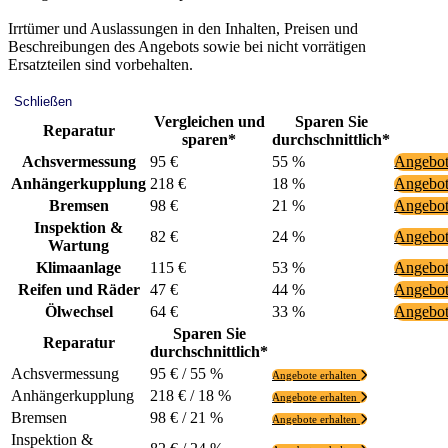
Irrtümer und Auslassungen in den Inhalten, Preisen und
Beschreibungen des Angebots sowie bei nicht vorrätigen
Ersatzteilen sind vorbehalten.
Schließen
Vergleichen und
Sparen Sie
Reparatur
sparen*
durchschnittlich*
Achsvermessung
95 €
55 %
Angebot
Anhängerkupplung
218 €
18 %
Angebot
Bremsen
98 €
21 %
Angebot
Inspektion &
82 €
24 %
Angebot
Wartung
Klimaanlage
115 €
53 %
Angebot
Reifen und Räder
47 €
44 %
Angebot
Ölwechsel
64 €
33 %
Angebot
Sparen Sie
Reparatur
durchschnittlich*
Achsvermessung
95 € / 55 %
Angebote erhalten
Anhängerkupplung
218 € / 18 %
Angebote erhalten
Bremsen
98 € / 21 %
Angebote erhalten
Inspektion &