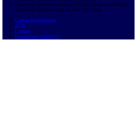
*Nationale Teilnehmer-Rufnr. (VoIP), Anrufkosten hängen
von Ihrem Telefonvertrag ab, max. 49 ct/min.
Cookie Einstellungen
AGB
Cookies
Datenschutz (DSGVO)