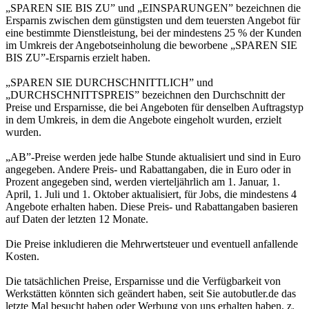
„SPAREN SIE BIS ZU” und „EINSPARUNGEN” bezeichnen die
Ersparnis zwischen dem günstigsten und dem teuersten Angebot für
eine bestimmte Dienstleistung, bei der mindestens 25 % der Kunden
im Umkreis der Angebotseinholung die beworbene „SPAREN SIE
BIS ZU”-Ersparnis erzielt haben.
„SPAREN SIE DURCHSCHNITTLICH” und
„DURCHSCHNITTSPREIS” bezeichnen den Durchschnitt der
Preise und Ersparnisse, die bei Angeboten für denselben Auftragstyp
in dem Umkreis, in dem die Angebote eingeholt wurden, erzielt
wurden.
„AB”-Preise werden jede halbe Stunde aktualisiert und sind in Euro
angegeben. Andere Preis- und Rabattangaben, die in Euro oder in
Prozent angegeben sind, werden vierteljährlich am 1. Januar, 1.
April, 1. Juli und 1. Oktober aktualisiert, für Jobs, die mindestens 4
Angebote erhalten haben. Diese Preis- und Rabattangaben basieren
auf Daten der letzten 12 Monate.
Die Preise inkludieren die Mehrwertsteuer und eventuell anfallende
Kosten.
Die tatsächlichen Preise, Ersparnisse und die Verfügbarkeit von
Werkstätten könnten sich geändert haben, seit Sie autobutler.de das
letzte Mal besucht haben oder Werbung von uns erhalten haben, z.