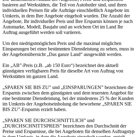
basieren auf Werkstätten, die Teil von Autobutler sind, und ihren
individuellen Preisen für alle Aufträge einschließlich Angebote im
Umkreis, in dem Ihre Angebote eingeholt wurden. Die Anzahl der
Angebote, Ihr individueller Preis und Ihre Ersparnis können je nach
Automarke, Modell, Baujahr und an welchem Ort im Land Ihr
Auftrag ausgeführt werden soll variieren.
Um den niedrigstmöglichen Preis und die maximal möglichen
Einsparungen bei einer bestimmten Dienstleistung zu sehen, muss in
der Angebotsübersicht „Das ganze Land“ ausgewählt werden.
Ein „AB”-Preis (z.B. „ab 150 Euro“) bezeichnet den aktuell
günstigsten verfügbaren Preis für dieselbe Art von Auftrag von
Werkstätten im ganzen Land.
„SPAREN SIE BIS ZU” und „EINSPARUNGEN” bezeichnen die
Ersparnis zwischen dem günstigsten und dem teuersten Angebot für
eine bestimmte Dienstleistung, bei der mindestens 25 % der Kunden
im Umkreis der Angebotseinholung die beworbene „SPAREN SIE
BIS ZU”-Ersparnis erzielt haben.
„SPAREN SIE DURCHSCHNITTLICH” und
„DURCHSCHNITTSPREIS” bezeichnen den Durchschnitt der
Preise und Ersparnisse, die bei Angeboten für denselben Auftragstyp
in dem Umkreis, in dem die Angebote eingeholt wurden, erzielt