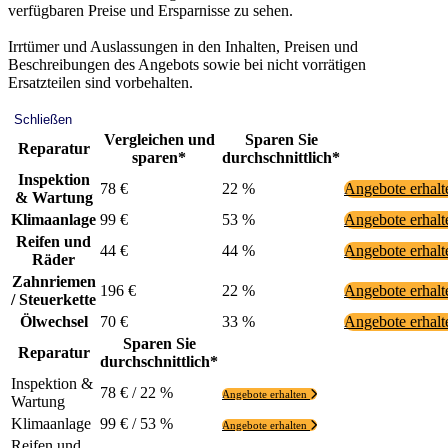
verfügbaren Preise und Ersparnisse zu sehen.
Irrtümer und Auslassungen in den Inhalten, Preisen und
Beschreibungen des Angebots sowie bei nicht vorrätigen
Ersatzteilen sind vorbehalten.
Schließen
Vergleichen und
Sparen Sie
Reparatur
sparen*
durchschnittlich*
Inspektion
78 €
22 %
Angebote erhal
& Wartung
Klimaanlage
99 €
53 %
Angebote erhal
Reifen und
44 €
44 %
Angebote erhal
Räder
Zahnriemen
196 €
22 %
Angebote erhal
/ Steuerkette
Ölwechsel
70 €
33 %
Angebote erhal
Sparen Sie
Reparatur
durchschnittlich*
Inspektion &
78 € / 22 %
Angebote erhalten
Wartung
Klimaanlage
99 € / 53 %
Angebote erhalten
Reifen und