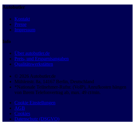
Autobutler
Kontakt
Presse
Impressum
Info
Über autobutler.de
Preis- und Ersparnisangaben
Qualitätswerkstätten
© 2026 Autobutler.de
Mühlenstr. 8a, 14167 Berlin, Deutschland
*Nationale Teilnehmer-Rufnr. (VoIP), Anrufkosten hängen
von Ihrem Telefonvertrag ab, max. 49 ct/min.
Cookie Einstellungen
AGB
Cookies
Datenschutz (DSGVO)