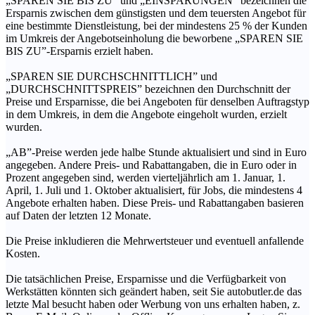
„SPAREN SIE BIS ZU” und „EINSPARUNGEN” bezeichnen die
Ersparnis zwischen dem günstigsten und dem teuersten Angebot für
eine bestimmte Dienstleistung, bei der mindestens 25 % der Kunden
im Umkreis der Angebotseinholung die beworbene „SPAREN SIE
BIS ZU”-Ersparnis erzielt haben.
„SPAREN SIE DURCHSCHNITTLICH” und
„DURCHSCHNITTSPREIS” bezeichnen den Durchschnitt der
Preise und Ersparnisse, die bei Angeboten für denselben Auftragstyp
in dem Umkreis, in dem die Angebote eingeholt wurden, erzielt
wurden.
„AB”-Preise werden jede halbe Stunde aktualisiert und sind in Euro
angegeben. Andere Preis- und Rabattangaben, die in Euro oder in
Prozent angegeben sind, werden vierteljährlich am 1. Januar, 1.
April, 1. Juli und 1. Oktober aktualisiert, für Jobs, die mindestens 4
Angebote erhalten haben. Diese Preis- und Rabattangaben basieren
auf Daten der letzten 12 Monate.
Die Preise inkludieren die Mehrwertsteuer und eventuell anfallende
Kosten.
Die tatsächlichen Preise, Ersparnisse und die Verfügbarkeit von
Werkstätten könnten sich geändert haben, seit Sie autobutler.de das
letzte Mal besucht haben oder Werbung von uns erhalten haben, z.