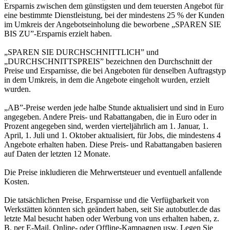
Ersparnis zwischen dem günstigsten und dem teuersten Angebot für
eine bestimmte Dienstleistung, bei der mindestens 25 % der Kunden
im Umkreis der Angebotseinholung die beworbene „SPAREN SIE
BIS ZU”-Ersparnis erzielt haben.
„SPAREN SIE DURCHSCHNITTLICH” und
„DURCHSCHNITTSPREIS” bezeichnen den Durchschnitt der
Preise und Ersparnisse, die bei Angeboten für denselben Auftragstyp
in dem Umkreis, in dem die Angebote eingeholt wurden, erzielt
wurden.
„AB”-Preise werden jede halbe Stunde aktualisiert und sind in Euro
angegeben. Andere Preis- und Rabattangaben, die in Euro oder in
Prozent angegeben sind, werden vierteljährlich am 1. Januar, 1.
April, 1. Juli und 1. Oktober aktualisiert, für Jobs, die mindestens 4
Angebote erhalten haben. Diese Preis- und Rabattangaben basieren
auf Daten der letzten 12 Monate.
Die Preise inkludieren die Mehrwertsteuer und eventuell anfallende
Kosten.
Die tatsächlichen Preise, Ersparnisse und die Verfügbarkeit von
Werkstätten könnten sich geändert haben, seit Sie autobutler.de das
letzte Mal besucht haben oder Werbung von uns erhalten haben, z.
B. per E-Mail, Online- oder Offline-Kampagnen usw. Legen Sie