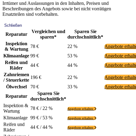
Irrtümer und Auslassungen in den Inhalten, Preisen und
Beschreibungen des Angebots sowie bei nicht vorrätigen
Ersatzteilen sind vorbehalten.
Schließen
Vergleichen und
Sparen Sie
Reparatur
sparen*
durchschnittlich*
Inspektion
78 €
22 %
Angebote erhal
& Wartung
Klimaanlage
99 €
53 %
Angebote erhal
Reifen und
44 €
44 %
Angebote erhal
Räder
Zahnriemen
196 €
22 %
Angebote erhal
/ Steuerkette
Ölwechsel
70 €
33 %
Angebote erhal
Sparen Sie
Reparatur
durchschnittlich*
Inspektion &
78 € / 22 %
Angebote erhalten
Wartung
Klimaanlage
99 € / 53 %
Angebote erhalten
Reifen und
44 € / 44 %
Angebote erhalten
Räder