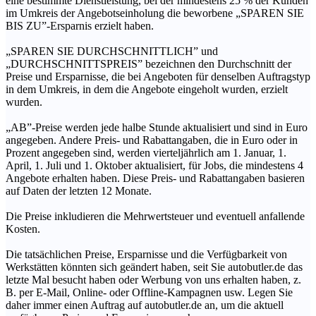
eine bestimmte Dienstleistung, bei der mindestens 25 % der Kunden
im Umkreis der Angebotseinholung die beworbene „SPAREN SIE
BIS ZU”-Ersparnis erzielt haben.
„SPAREN SIE DURCHSCHNITTLICH” und
„DURCHSCHNITTSPREIS” bezeichnen den Durchschnitt der
Preise und Ersparnisse, die bei Angeboten für denselben Auftragstyp
in dem Umkreis, in dem die Angebote eingeholt wurden, erzielt
wurden.
„AB”-Preise werden jede halbe Stunde aktualisiert und sind in Euro
angegeben. Andere Preis- und Rabattangaben, die in Euro oder in
Prozent angegeben sind, werden vierteljährlich am 1. Januar, 1.
April, 1. Juli und 1. Oktober aktualisiert, für Jobs, die mindestens 4
Angebote erhalten haben. Diese Preis- und Rabattangaben basieren
auf Daten der letzten 12 Monate.
Die Preise inkludieren die Mehrwertsteuer und eventuell anfallende
Kosten.
Die tatsächlichen Preise, Ersparnisse und die Verfügbarkeit von
Werkstätten könnten sich geändert haben, seit Sie autobutler.de das
letzte Mal besucht haben oder Werbung von uns erhalten haben, z.
B. per E-Mail, Online- oder Offline-Kampagnen usw. Legen Sie
daher immer einen Auftrag auf autobutler.de an, um die aktuell