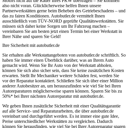
Motors nicht auf die Räder Ihres PKW übertragen – Sie kommen
also nicht voran. Glücklicherweise helfen Ihnen unsere
Partnerwerkstätten gerne beim Beheben des Getriebeschadens – und
das zu fairen Konditionen. Autobutler.de vermittelt Ihnen
ausschließlich vom TÜV-NORD geprüfte Qualitätswerkstätten. Sie
müssen sich daher keine Sorgen um Ihr Fahrzeug machen –
vereinbaren Sie am besten jetzt einen Termin bei einer Werkstatt in
Ihrer Nähe und sparen Sie Geld!
Ihre Sicherheit mit autobutler.de
Sie erhalten alle Werkstattangeboten von autobutler.de schriftlich. So
haben Sie immer einen Überblick darüber, was an Ihrem Auto
gemacht wird. Wenn Sie Ihr Auto von der Werkstatt abholen,
können Sie sich also sicher sein, dass Sie keine zusätzlichen Kosten
erwarten. Stellt Ihr Mechaniker weitere Schäden fest, werden Sie
vor der Reparatur kontaktiert. Schließen Sie sich über einer Million
anderer Autobesitzer an, um herauszufinden wie viel Sie bei Ihren
Autoreparaturen möglicherweise sparen können. Sparen Sie bis zu
50%* bei Ihrer nächsten Autoreparatur mit autobutler.de.
Wir geben Ihnen zusätzliche Sicherheit mit einer Qualitätsgarantie
auf alle Service- und Reparaturarbeiten, die über autobutler.de
vereinbart und durchgeführt werden. Es ist immer eine gute Idee,
Preise unterschiedlicher Werkstätten zu vergleichen. Dadurch
können Sie herausfinden, wie viel Sie bei Ihrer Autoreparatur sparen