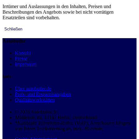
Irrtümer und Auslassungen in den Inhalten, Preisen und
Beschreibungen des Angebots sowie bei nicht vorrätigen
Ersatzteilen sind vorbehalten.
Schließen
Autobutler
Kontakt
Presse
Impressum
Info
Über autobutler.de
Preis- und Ersparnisangaben
Qualitätswerkstätten
© 2026 Autobutler.de
Mühlenstr. 8a, 14167 Berlin, Deutschland
*Nationale Teilnehmer-Rufnr. (VoIP), Anrufkosten hängen
von Ihrem Telefonvertrag ab, max. 49 ct/min.