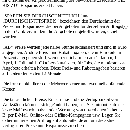
im Umkreis der Angebotseinholung die beworbene „SPAREN SIE
BIS ZU”-Ersparnis erzielt haben.
„SPAREN SIE DURCHSCHNITTLICH” und
„DURCHSCHNITTSPREIS” bezeichnen den Durchschnitt der
Preise und Ersparnisse, die bei Angeboten für denselben Auftragstyp
in dem Umkreis, in dem die Angebote eingeholt wurden, erzielt
wurden.
„AB”-Preise werden jede halbe Stunde aktualisiert und sind in Euro
angegeben. Andere Preis- und Rabattangaben, die in Euro oder in
Prozent angegeben sind, werden vierteljährlich am 1. Januar, 1.
April, 1. Juli und 1. Oktober aktualisiert, für Jobs, die mindestens 4
Angebote erhalten haben. Diese Preis- und Rabattangaben basieren
auf Daten der letzten 12 Monate.
Die Preise inkludieren die Mehrwertsteuer und eventuell anfallende
Kosten.
Die tatsächlichen Preise, Ersparnisse und die Verfügbarkeit von
Werkstätten könnten sich geändert haben, seit Sie autobutler.de das
letzte Mal besucht haben oder Werbung von uns erhalten haben, z.
B. per E-Mail, Online- oder Offline-Kampagnen usw. Legen Sie
daher immer einen Auftrag auf autobutler.de an, um die aktuell
verfügbaren Preise und Ersparnisse zu sehen.