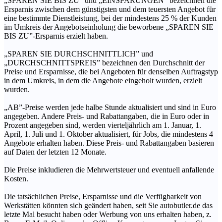
„SPAREN SIE BIS ZU” und „EINSPARUNGEN” bezeichnen die
Ersparnis zwischen dem günstigsten und dem teuersten Angebot für
eine bestimmte Dienstleistung, bei der mindestens 25 % der Kunden
im Umkreis der Angebotseinholung die beworbene „SPAREN SIE
BIS ZU”-Ersparnis erzielt haben.
„SPAREN SIE DURCHSCHNITTLICH” und
„DURCHSCHNITTSPREIS” bezeichnen den Durchschnitt der
Preise und Ersparnisse, die bei Angeboten für denselben Auftragstyp
in dem Umkreis, in dem die Angebote eingeholt wurden, erzielt
wurden.
„AB”-Preise werden jede halbe Stunde aktualisiert und sind in Euro
angegeben. Andere Preis- und Rabattangaben, die in Euro oder in
Prozent angegeben sind, werden vierteljährlich am 1. Januar, 1.
April, 1. Juli und 1. Oktober aktualisiert, für Jobs, die mindestens 4
Angebote erhalten haben. Diese Preis- und Rabattangaben basieren
auf Daten der letzten 12 Monate.
Die Preise inkludieren die Mehrwertsteuer und eventuell anfallende
Kosten.
Die tatsächlichen Preise, Ersparnisse und die Verfügbarkeit von
Werkstätten könnten sich geändert haben, seit Sie autobutler.de das
letzte Mal besucht haben oder Werbung von uns erhalten haben, z.