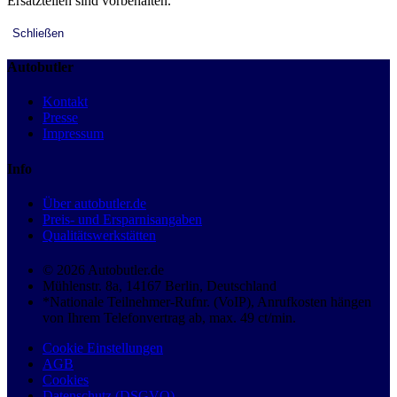
Ersatzteilen sind vorbehalten.
Schließen
Autobutler
Kontakt
Presse
Impressum
Info
Über autobutler.de
Preis- und Ersparnisangaben
Qualitätswerkstätten
© 2026 Autobutler.de
Mühlenstr. 8a, 14167 Berlin, Deutschland
*Nationale Teilnehmer-Rufnr. (VoIP), Anrufkosten hängen
von Ihrem Telefonvertrag ab, max. 49 ct/min.
Cookie Einstellungen
AGB
Cookies
Datenschutz (DSGVO)