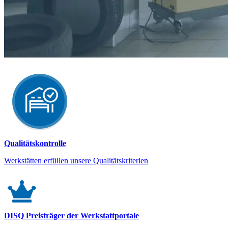
Qualitätskontrolle
Werkstätten erfüllen unsere Qualitätskriterien
DISQ Preisträger der Werkstattportale