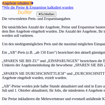
Angebote erhalten
*Wie die Preise & Ersparnisse kalkuliert wurden
Schließen
Die verwendeten Preis- und Ersparnisangaben
Die tatsächlichen Anzahl der Angebote, Preise und Ersparnisse basiere
dem Ihre Angebote eingeholt wurden. Die Anzahl der Angebote, Ihr i
werden soll variieren.
Um den niedrigstmöglichen Preis und die maximal möglichen Einspar
Ein „AB”-Preis (z.B. „ab 150 Euro“) bezeichnet den aktuell günstigs
„SPAREN SIE BIS ZU” und „EINSPARUNGEN” bezeichnen die Ersparni
Umkreis der Angebotseinholung die beworbene „SPAREN SIE BIS ZU
„SPAREN SIE DURCHSCHNITTLICH” und „DURCHSCHNITTSPREIS” bezei
Angebote eingeholt wurden, erzielt wurden.
„AB”-Preise werden jede halbe Stunde aktualisiert und sind in Euro a
Juli und 1. Oktober aktualisiert, für Jobs, die mindestens 4 Angebote
Die Preise inkludieren die Mehrwertsteuer und eventuell anfallende K