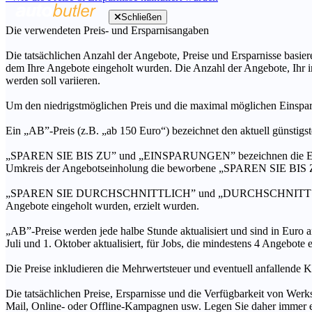
Schließen
Die verwendeten Preis- und Ersparnisangaben
Die tatsächlichen Anzahl der Angebote, Preise und Ersparnisse basiere
dem Ihre Angebote eingeholt wurden. Die Anzahl der Angebote, Ihr i
werden soll variieren.
Um den niedrigstmöglichen Preis und die maximal möglichen Einspar
Ein „AB”-Preis (z.B. „ab 150 Euro“) bezeichnet den aktuell günstigs
„SPAREN SIE BIS ZU” und „EINSPARUNGEN” bezeichnen die Ersparni
Umkreis der Angebotseinholung die beworbene „SPAREN SIE BIS ZU
„SPAREN SIE DURCHSCHNITTLICH” und „DURCHSCHNITTSPREIS” bezei
Angebote eingeholt wurden, erzielt wurden.
„AB”-Preise werden jede halbe Stunde aktualisiert und sind in Euro a
Juli und 1. Oktober aktualisiert, für Jobs, die mindestens 4 Angebote
Die Preise inkludieren die Mehrwertsteuer und eventuell anfallende K
Die tatsächlichen Preise, Ersparnisse und die Verfügbarkeit von Werks
Mail, Online- oder Offline-Kampagnen usw. Legen Sie daher immer ein