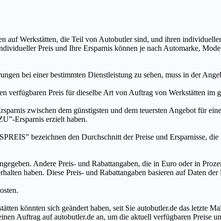
n auf Werkstätten, die Teil von Autobutler sind, und ihren individuelle
ndividueller Preis und Ihre Ersparnis können je nach Automarke, Mode
ungen bei einer bestimmten Dienstleistung zu sehen, muss in der Ang
ten verfügbaren Preis für dieselbe Art von Auftrag von Werkstätten im
s zwischen dem günstigsten und dem teuersten Angebot für eine be
”-Ersparnis erzielt haben.
chnen den Durchschnitt der Preise und Ersparnisse, die bei An
ngegeben. Andere Preis- und Rabattangaben, die in Euro oder in Prozent
 erhalten haben. Diese Preis- und Rabattangaben basieren auf Daten der
osten.
tätten könnten sich geändert haben, seit Sie autobutler.de das letzte 
en Auftrag auf autobutler.de an, um die aktuell verfügbaren Preise un