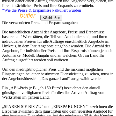
müssen daher einen Auftrag erstellen und Angebote vergleichen, um
Ihren tatsächlichen Preis und Ihre Ersparnis zu ermitteln.
*Wie die Preise & Ersparnisse kalkuliert wurden
Schließen
Die verwendeten Preis- und Ersparnisangaben
Die tatsächlichen Anzahl der Angebote, Preise und Ersparnisse
basieren auf Werkstätten, die Teil von Autobutler sind, und ihren
individuellen Preisen für alle Aufträge einschließlich Angebote im
Umkreis, in dem Ihre Angebote eingeholt wurden. Die Anzahl der
Angebote, Ihr individueller Preis und Ihre Ersparnis können je nach
Automarke, Modell, Baujahr und an welchem Ort im Land Ihr
Auftrag ausgeführt werden soll variieren.
Um den niedrigstmöglichen Preis und die maximal möglichen
Einsparungen bei einer bestimmten Dienstleistung zu sehen, muss in
der Angebotsübersicht „Das ganze Land“ ausgewählt werden.
Ein „AB”-Preis (z.B. „ab 150 Euro“) bezeichnet den aktuell
günstigsten verfügbaren Preis für dieselbe Art von Auftrag von
Werkstätten im ganzen Land.
„SPAREN SIE BIS ZU” und „EINSPARUNGEN” bezeichnen die
Ersparnis zwischen dem günstigsten und dem teuersten Angebot für
eine bestimmte Dienstleistung, bei der mindestens 25 % der Kunden