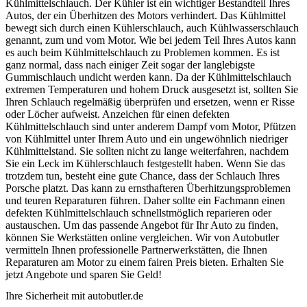
Kühlmittelschlauch. Der Kühler ist ein wichtiger Bestandteil Ihres
Autos, der ein Überhitzen des Motors verhindert. Das Kühlmittel
bewegt sich durch einen Kühlerschlauch, auch Kühlwasserschlauch
genannt, zum und vom Motor. Wie bei jedem Teil Ihres Autos kann
es auch beim Kühlmittelschlauch zu Problemen kommen. Es ist
ganz normal, dass nach einiger Zeit sogar der langlebigste
Gummischlauch undicht werden kann. Da der Kühlmittelschlauch
extremen Temperaturen und hohem Druck ausgesetzt ist, sollten Sie
Ihren Schlauch regelmäßig überprüfen und ersetzen, wenn er Risse
oder Löcher aufweist. Anzeichen für einen defekten
Kühlmittelschlauch sind unter anderem Dampf vom Motor, Pfützen
von Kühlmittel unter Ihrem Auto und ein ungewöhnlich niedriger
Kühlmittelstand. Sie sollten nicht zu lange weiterfahren, nachdem
Sie ein Leck im Kühlerschlauch festgestellt haben. Wenn Sie das
trotzdem tun, besteht eine gute Chance, dass der Schlauch Ihres
Porsche platzt. Das kann zu ernsthafteren Überhitzungsproblemen
und teuren Reparaturen führen. Daher sollte ein Fachmann einen
defekten Kühlmittelschlauch schnellstmöglich reparieren oder
austauschen. Um das passende Angebot für Ihr Auto zu finden,
können Sie Werkstätten online vergleichen. Wir von Autobutler
vermitteln Ihnen professionelle Partnerwerkstätten, die Ihnen
Reparaturen am Motor zu einem fairen Preis bieten. Erhalten Sie
jetzt Angebote und sparen Sie Geld!
Ihre Sicherheit mit autobutler.de