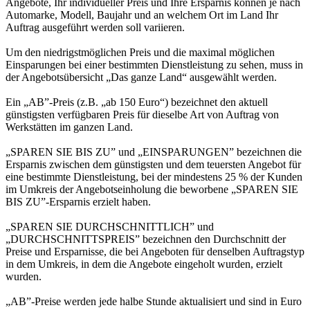
Angebote, Ihr individueller Preis und Ihre Ersparnis können je nach
Automarke, Modell, Baujahr und an welchem Ort im Land Ihr
Auftrag ausgeführt werden soll variieren.
Um den niedrigstmöglichen Preis und die maximal möglichen
Einsparungen bei einer bestimmten Dienstleistung zu sehen, muss in
der Angebotsübersicht „Das ganze Land“ ausgewählt werden.
Ein „AB”-Preis (z.B. „ab 150 Euro“) bezeichnet den aktuell
günstigsten verfügbaren Preis für dieselbe Art von Auftrag von
Werkstätten im ganzen Land.
„SPAREN SIE BIS ZU” und „EINSPARUNGEN” bezeichnen die
Ersparnis zwischen dem günstigsten und dem teuersten Angebot für
eine bestimmte Dienstleistung, bei der mindestens 25 % der Kunden
im Umkreis der Angebotseinholung die beworbene „SPAREN SIE
BIS ZU”-Ersparnis erzielt haben.
„SPAREN SIE DURCHSCHNITTLICH” und
„DURCHSCHNITTSPREIS” bezeichnen den Durchschnitt der
Preise und Ersparnisse, die bei Angeboten für denselben Auftragstyp
in dem Umkreis, in dem die Angebote eingeholt wurden, erzielt
wurden.
„AB”-Preise werden jede halbe Stunde aktualisiert und sind in Euro