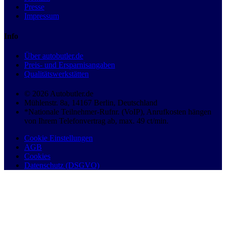
Presse
Impressum
Info
Über autobutler.de
Preis- und Ersparnisangaben
Qualitätswerkstätten
© 2026 Autobutler.de
Mühlenstr. 8a, 14167 Berlin, Deutschland
*Nationale Teilnehmer-Rufnr. (VoIP), Anrufkosten hängen
von Ihrem Telefonvertrag ab, max. 49 ct/min.
Cookie Einstellungen
AGB
Cookies
Datenschutz (DSGVO)