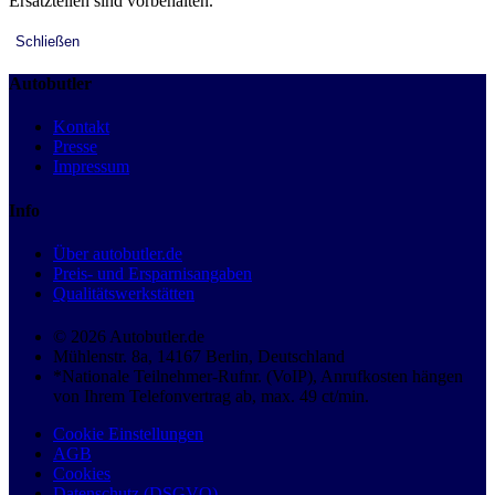
Ersatzteilen sind vorbehalten.
Schließen
Autobutler
Kontakt
Presse
Impressum
Info
Über autobutler.de
Preis- und Ersparnisangaben
Qualitätswerkstätten
© 2026 Autobutler.de
Mühlenstr. 8a, 14167 Berlin, Deutschland
*Nationale Teilnehmer-Rufnr. (VoIP), Anrufkosten hängen
von Ihrem Telefonvertrag ab, max. 49 ct/min.
Cookie Einstellungen
AGB
Cookies
Datenschutz (DSGVO)