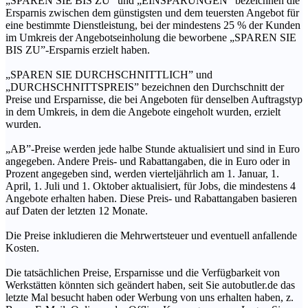
„SPAREN SIE BIS ZU” und „EINSPARUNGEN” bezeichnen die
Ersparnis zwischen dem günstigsten und dem teuersten Angebot für
eine bestimmte Dienstleistung, bei der mindestens 25 % der Kunden
im Umkreis der Angebotseinholung die beworbene „SPAREN SIE
BIS ZU”-Ersparnis erzielt haben.
„SPAREN SIE DURCHSCHNITTLICH” und
„DURCHSCHNITTSPREIS” bezeichnen den Durchschnitt der
Preise und Ersparnisse, die bei Angeboten für denselben Auftragstyp
in dem Umkreis, in dem die Angebote eingeholt wurden, erzielt
wurden.
„AB”-Preise werden jede halbe Stunde aktualisiert und sind in Euro
angegeben. Andere Preis- und Rabattangaben, die in Euro oder in
Prozent angegeben sind, werden vierteljährlich am 1. Januar, 1.
April, 1. Juli und 1. Oktober aktualisiert, für Jobs, die mindestens 4
Angebote erhalten haben. Diese Preis- und Rabattangaben basieren
auf Daten der letzten 12 Monate.
Die Preise inkludieren die Mehrwertsteuer und eventuell anfallende
Kosten.
Die tatsächlichen Preise, Ersparnisse und die Verfügbarkeit von
Werkstätten könnten sich geändert haben, seit Sie autobutler.de das
letzte Mal besucht haben oder Werbung von uns erhalten haben, z.