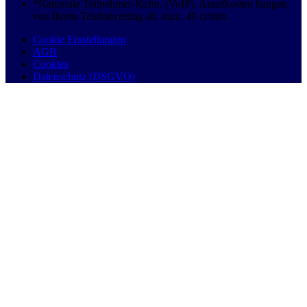
*Nationale Teilnehmer-Rufnr. (VoIP), Anrufkosten hängen
von Ihrem Telefonvertrag ab, max. 49 ct/min.
Cookie Einstellungen
AGB
Cookies
Datenschutz (DSGVO)