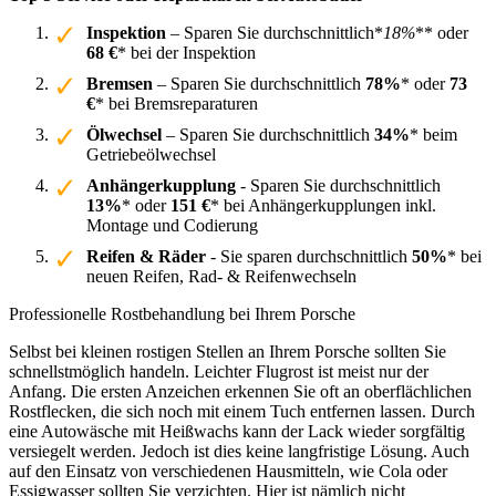
Inspektion
– Sparen Sie durchschnittlich*
18%
** oder
68 €
* bei der Inspektion
Bremsen
– Sparen Sie durchschnittlich
78%
* oder
73
€
* bei Bremsreparaturen
Ölwechsel
– Sparen Sie durchschnittlich
34%
* beim
Getriebeölwechsel
Anhängerkupplung
- Sparen Sie durchschnittlich
13%
* oder
151 €
* bei Anhängerkupplungen inkl.
Montage und Codierung
Reifen & Räder
- Sie sparen durchschnittlich
50%
* bei
neuen Reifen, Rad- & Reifenwechseln
Professionelle Rostbehandlung bei Ihrem Porsche
Selbst bei kleinen rostigen Stellen an Ihrem Porsche sollten Sie
schnellstmöglich handeln. Leichter Flugrost ist meist nur der
Anfang. Die ersten Anzeichen erkennen Sie oft an oberflächlichen
Rostflecken, die sich noch mit einem Tuch entfernen lassen. Durch
eine Autowäsche mit Heißwachs kann der Lack wieder sorgfältig
versiegelt werden. Jedoch ist dies keine langfristige Lösung. Auch
auf den Einsatz von verschiedenen Hausmitteln, wie Cola oder
Essigwasser sollten Sie verzichten. Hier ist nämlich nicht