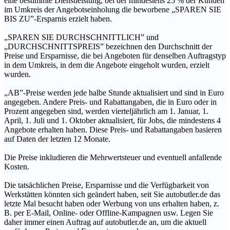
eine bestimmte Dienstleistung, bei der mindestens 25 % der Kunden
im Umkreis der Angebotseinholung die beworbene „SPAREN SIE
BIS ZU”-Ersparnis erzielt haben.
„SPAREN SIE DURCHSCHNITTLICH” und
„DURCHSCHNITTSPREIS” bezeichnen den Durchschnitt der
Preise und Ersparnisse, die bei Angeboten für denselben Auftragstyp
in dem Umkreis, in dem die Angebote eingeholt wurden, erzielt
wurden.
„AB”-Preise werden jede halbe Stunde aktualisiert und sind in Euro
angegeben. Andere Preis- und Rabattangaben, die in Euro oder in
Prozent angegeben sind, werden vierteljährlich am 1. Januar, 1.
April, 1. Juli und 1. Oktober aktualisiert, für Jobs, die mindestens 4
Angebote erhalten haben. Diese Preis- und Rabattangaben basieren
auf Daten der letzten 12 Monate.
Die Preise inkludieren die Mehrwertsteuer und eventuell anfallende
Kosten.
Die tatsächlichen Preise, Ersparnisse und die Verfügbarkeit von
Werkstätten könnten sich geändert haben, seit Sie autobutler.de das
letzte Mal besucht haben oder Werbung von uns erhalten haben, z.
B. per E-Mail, Online- oder Offline-Kampagnen usw. Legen Sie
daher immer einen Auftrag auf autobutler.de an, um die aktuell