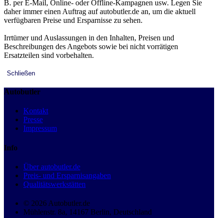
B. per E-Mail, Online- oder Offline-Kampagnen usw. Legen Sie
daher immer einen Auftrag auf autobutler.de an, um die aktuell
verfügbaren Preise und Ersparnisse zu sehen.
Irrtümer und Auslassungen in den Inhalten, Preisen und
Beschreibungen des Angebots sowie bei nicht vorrätigen
Ersatzteilen sind vorbehalten.
Schließen
Autobutler
Kontakt
Presse
Impressum
Info
Über autobutler.de
Preis- und Ersparnisangaben
Qualitätswerkstätten
© 2026 Autobutler.de
Mühlenstr. 8a, 14167 Berlin, Deutschland