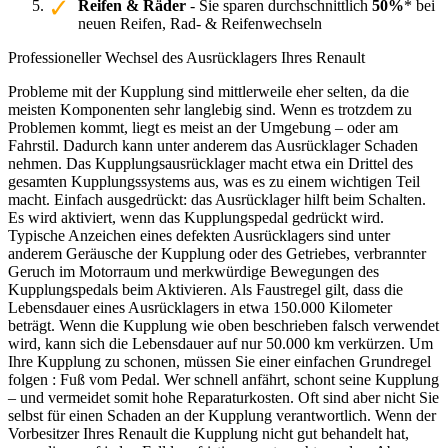
Reifen & Räder
- Sie sparen durchschnittlich
50%
* bei
neuen Reifen, Rad- & Reifenwechseln
Professioneller Wechsel des Ausrücklagers Ihres Renault
Probleme mit der Kupplung sind mittlerweile eher selten, da die
meisten Komponenten sehr langlebig sind. Wenn es trotzdem zu
Problemen kommt, liegt es meist an der Umgebung – oder am
Fahrstil. Dadurch kann unter anderem das Ausrücklager Schaden
nehmen. Das Kupplungsausrücklager macht etwa ein Drittel des
gesamten Kupplungssystems aus, was es zu einem wichtigen Teil
macht. Einfach ausgedrückt: das Ausrücklager hilft beim Schalten.
Es wird aktiviert, wenn das Kupplungspedal gedrückt wird.
Typische Anzeichen eines defekten Ausrücklagers sind unter
anderem Geräusche der Kupplung oder des Getriebes, verbrannter
Geruch im Motorraum und merkwürdige Bewegungen des
Kupplungspedals beim Aktivieren. Als Faustregel gilt, dass die
Lebensdauer eines Ausrücklagers in etwa 150.000 Kilometer
beträgt. Wenn die Kupplung wie oben beschrieben falsch verwendet
wird, kann sich die Lebensdauer auf nur 50.000 km verkürzen. Um
Ihre Kupplung zu schonen, müssen Sie einer einfachen Grundregel
folgen : Fuß vom Pedal. Wer schnell anfährt, schont seine Kupplung
– und vermeidet somit hohe Reparaturkosten. Oft sind aber nicht Sie
selbst für einen Schaden an der Kupplung verantwortlich. Wenn der
Vorbesitzer Ihres Renault die Kupplung nicht gut behandelt hat,