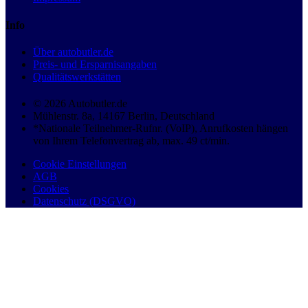
Info
Über autobutler.de
Preis- und Ersparnisangaben
Qualitätswerkstätten
© 2026 Autobutler.de
Mühlenstr. 8a, 14167 Berlin, Deutschland
*Nationale Teilnehmer-Rufnr. (VoIP), Anrufkosten hängen
von Ihrem Telefonvertrag ab, max. 49 ct/min.
Cookie Einstellungen
AGB
Cookies
Datenschutz (DSGVO)