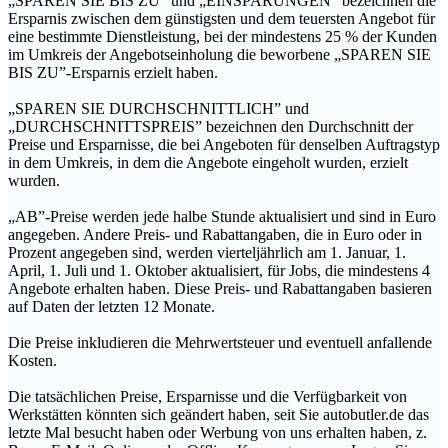
„SPAREN SIE BIS ZU” und „EINSPARUNGEN” bezeichnen die
Ersparnis zwischen dem günstigsten und dem teuersten Angebot für
eine bestimmte Dienstleistung, bei der mindestens 25 % der Kunden
im Umkreis der Angebotseinholung die beworbene „SPAREN SIE
BIS ZU”-Ersparnis erzielt haben.
„SPAREN SIE DURCHSCHNITTLICH” und
„DURCHSCHNITTSPREIS” bezeichnen den Durchschnitt der
Preise und Ersparnisse, die bei Angeboten für denselben Auftragstyp
in dem Umkreis, in dem die Angebote eingeholt wurden, erzielt
wurden.
„AB”-Preise werden jede halbe Stunde aktualisiert und sind in Euro
angegeben. Andere Preis- und Rabattangaben, die in Euro oder in
Prozent angegeben sind, werden vierteljährlich am 1. Januar, 1.
April, 1. Juli und 1. Oktober aktualisiert, für Jobs, die mindestens 4
Angebote erhalten haben. Diese Preis- und Rabattangaben basieren
auf Daten der letzten 12 Monate.
Die Preise inkludieren die Mehrwertsteuer und eventuell anfallende
Kosten.
Die tatsächlichen Preise, Ersparnisse und die Verfügbarkeit von
Werkstätten könnten sich geändert haben, seit Sie autobutler.de das
letzte Mal besucht haben oder Werbung von uns erhalten haben, z.