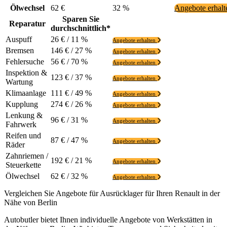
Ölwechsel
62 €
32 %
Angebote erhal
Sparen Sie
Reparatur
durchschnittlich*
Auspuff
26 € / 11 %
Angebote erhalten
Bremsen
146 € / 27 %
Angebote erhalten
Fehlersuche
56 € / 70 %
Angebote erhalten
Inspektion &
123 € / 37 %
Angebote erhalten
Wartung
Klimaanlage
111 € / 49 %
Angebote erhalten
Kupplung
274 € / 26 %
Angebote erhalten
Lenkung &
96 € / 31 %
Angebote erhalten
Fahrwerk
Reifen und
87 € / 47 %
Angebote erhalten
Räder
Zahnriemen /
192 € / 21 %
Angebote erhalten
Steuerkette
Ölwechsel
62 € / 32 %
Angebote erhalten
Vergleichen Sie Angebote für Ausrücklager für Ihren Renault in der
Nähe von Berlin
Autobutler bietet Ihnen individuelle Angebote von Werkstätten in