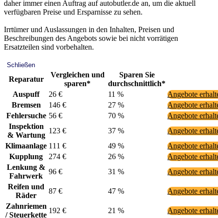
daher immer einen Auftrag auf autobutler.de an, um die aktuell
verfügbaren Preise und Ersparnisse zu sehen.
Irrtümer und Auslassungen in den Inhalten, Preisen und
Beschreibungen des Angebots sowie bei nicht vorrätigen
Ersatzteilen sind vorbehalten.
Schließen
Vergleichen und
Sparen Sie
Reparatur
sparen*
durchschnittlich*
Auspuff
26 €
11 %
Angebote erhal
Bremsen
146 €
27 %
Angebote erhal
Fehlersuche
56 €
70 %
Angebote erhal
Inspektion
123 €
37 %
Angebote erhal
& Wartung
Klimaanlage
111 €
49 %
Angebote erhal
Kupplung
274 €
26 %
Angebote erhal
Lenkung &
96 €
31 %
Angebote erhal
Fahrwerk
Reifen und
87 €
47 %
Angebote erhal
Räder
Zahnriemen
192 €
21 %
Angebote erhal
/ Steuerkette