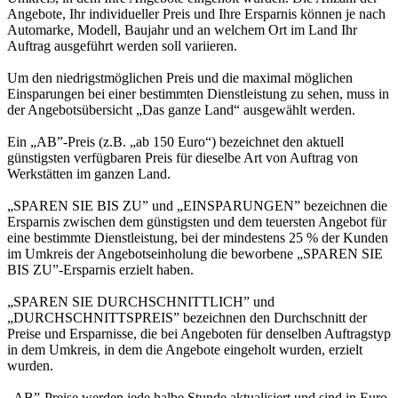
Angebote, Ihr individueller Preis und Ihre Ersparnis können je nach
Automarke, Modell, Baujahr und an welchem Ort im Land Ihr
Auftrag ausgeführt werden soll variieren.
Um den niedrigstmöglichen Preis und die maximal möglichen
Einsparungen bei einer bestimmten Dienstleistung zu sehen, muss in
der Angebotsübersicht „Das ganze Land“ ausgewählt werden.
Ein „AB”-Preis (z.B. „ab 150 Euro“) bezeichnet den aktuell
günstigsten verfügbaren Preis für dieselbe Art von Auftrag von
Werkstätten im ganzen Land.
„SPAREN SIE BIS ZU” und „EINSPARUNGEN” bezeichnen die
Ersparnis zwischen dem günstigsten und dem teuersten Angebot für
eine bestimmte Dienstleistung, bei der mindestens 25 % der Kunden
im Umkreis der Angebotseinholung die beworbene „SPAREN SIE
BIS ZU”-Ersparnis erzielt haben.
„SPAREN SIE DURCHSCHNITTLICH” und
„DURCHSCHNITTSPREIS” bezeichnen den Durchschnitt der
Preise und Ersparnisse, die bei Angeboten für denselben Auftragstyp
in dem Umkreis, in dem die Angebote eingeholt wurden, erzielt
wurden.
„AB”-Preise werden jede halbe Stunde aktualisiert und sind in Euro