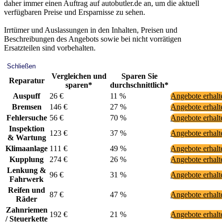
daher immer einen Auftrag auf autobutler.de an, um die aktuell
verfügbaren Preise und Ersparnisse zu sehen.
Irrtümer und Auslassungen in den Inhalten, Preisen und
Beschreibungen des Angebots sowie bei nicht vorrätigen
Ersatzteilen sind vorbehalten.
Schließen
Vergleichen und
Sparen Sie
Reparatur
sparen*
durchschnittlich*
Auspuff
26 €
11 %
Angebote erhal
Bremsen
146 €
27 %
Angebote erhal
Fehlersuche
56 €
70 %
Angebote erhal
Inspektion
123 €
37 %
Angebote erhal
& Wartung
Klimaanlage
111 €
49 %
Angebote erhal
Kupplung
274 €
26 %
Angebote erhal
Lenkung &
96 €
31 %
Angebote erhal
Fahrwerk
Reifen und
87 €
47 %
Angebote erhal
Räder
Zahnriemen
192 €
21 %
Angebote erhal
/ Steuerkette