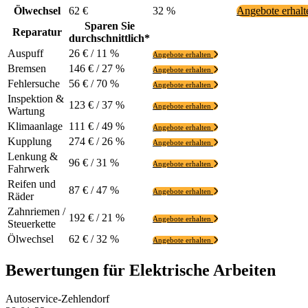
Ölwechsel
62 €
32 %
Angebote erhal
Sparen Sie
Reparatur
durchschnittlich*
Auspuff
26 € / 11 %
Angebote erhalten
Bremsen
146 € / 27 %
Angebote erhalten
Fehlersuche
56 € / 70 %
Angebote erhalten
Inspektion &
123 € / 37 %
Angebote erhalten
Wartung
Klimaanlage
111 € / 49 %
Angebote erhalten
Kupplung
274 € / 26 %
Angebote erhalten
Lenkung &
96 € / 31 %
Angebote erhalten
Fahrwerk
Reifen und
87 € / 47 %
Angebote erhalten
Räder
Zahnriemen /
192 € / 21 %
Angebote erhalten
Steuerkette
Ölwechsel
62 € / 32 %
Angebote erhalten
Bewertungen für Elektrische Arbeiten
Autoservice-Zehlendorf