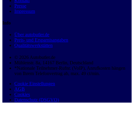
Kontakt
Presse
Impressum
Info
Über autobutler.de
Preis- und Ersparnisangaben
Qualitätswerkstätten
© 2026 Autobutler.de
Mühlenstr. 8a, 14167 Berlin, Deutschland
*Nationale Teilnehmer-Rufnr. (VoIP), Anrufkosten hängen
von Ihrem Telefonvertrag ab, max. 49 ct/min.
Cookie Einstellungen
AGB
Cookies
Datenschutz (DSGVO)