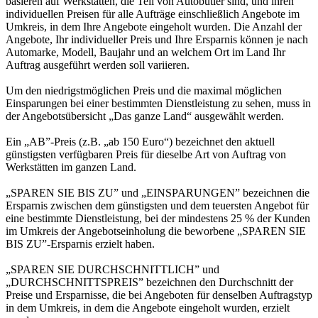
basieren auf Werkstätten, die Teil von Autobutler sind, und ihren
individuellen Preisen für alle Aufträge einschließlich Angebote im
Umkreis, in dem Ihre Angebote eingeholt wurden. Die Anzahl der
Angebote, Ihr individueller Preis und Ihre Ersparnis können je nach
Automarke, Modell, Baujahr und an welchem Ort im Land Ihr
Auftrag ausgeführt werden soll variieren.
Um den niedrigstmöglichen Preis und die maximal möglichen
Einsparungen bei einer bestimmten Dienstleistung zu sehen, muss in
der Angebotsübersicht „Das ganze Land“ ausgewählt werden.
Ein „AB”-Preis (z.B. „ab 150 Euro“) bezeichnet den aktuell
günstigsten verfügbaren Preis für dieselbe Art von Auftrag von
Werkstätten im ganzen Land.
„SPAREN SIE BIS ZU” und „EINSPARUNGEN” bezeichnen die
Ersparnis zwischen dem günstigsten und dem teuersten Angebot für
eine bestimmte Dienstleistung, bei der mindestens 25 % der Kunden
im Umkreis der Angebotseinholung die beworbene „SPAREN SIE
BIS ZU”-Ersparnis erzielt haben.
„SPAREN SIE DURCHSCHNITTLICH” und
„DURCHSCHNITTSPREIS” bezeichnen den Durchschnitt der
Preise und Ersparnisse, die bei Angeboten für denselben Auftragstyp
in dem Umkreis, in dem die Angebote eingeholt wurden, erzielt