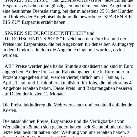
„SPAREN SIE BIS ZU” und „EINSPARUNGEN” bezeichnen die
Ersparnis zwischen dem günstigsten und dem teuersten Angebot für
eine bestimmte Dienstleistung, bei der mindestens 25 % der Kunden
im Umkreis der Angebotseinholung die beworbene „SPAREN SIE
BIS ZU”-Ersparnis erzielt haben.
„SPAREN SIE DURCHSCHNITTLICH” und
„DURCHSCHNITTSPREIS” bezeichnen den Durchschnitt der
Preise und Ersparnisse, die bei Angeboten für denselben Auftragstyp
in dem Umkreis, in dem die Angebote eingeholt wurden, erzielt
wurden.
„AB”-Preise werden jede halbe Stunde aktualisiert und sind in Euro
angegeben. Andere Preis- und Rabattangaben, die in Euro oder in
Prozent angegeben sind, werden vierteljährlich am 1. Januar, 1.
April, 1. Juli und 1. Oktober aktualisiert, für Jobs, die mindestens 4
Angebote erhalten haben. Diese Preis- und Rabattangaben basieren
auf Daten der letzten 12 Monate.
Die Preise inkludieren die Mehrwertsteuer und eventuell anfallende
Kosten.
Die tatsächlichen Preise, Ersparnisse und die Verfügbarkeit von
Werkstätten könnten sich geändert haben, seit Sie autobutler.de das
letzte Mal besucht haben oder Werbung von uns erhalten haben, z.