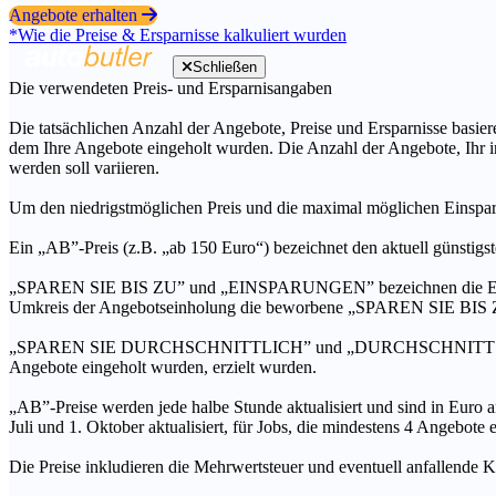
Angebote erhalten
*Wie die Preise & Ersparnisse kalkuliert wurden
Schließen
Die verwendeten Preis- und Ersparnisangaben
Die tatsächlichen Anzahl der Angebote, Preise und Ersparnisse basiere
dem Ihre Angebote eingeholt wurden. Die Anzahl der Angebote, Ihr i
werden soll variieren.
Um den niedrigstmöglichen Preis und die maximal möglichen Einspar
Ein „AB”-Preis (z.B. „ab 150 Euro“) bezeichnet den aktuell günstigs
„SPAREN SIE BIS ZU” und „EINSPARUNGEN” bezeichnen die Ersparni
Umkreis der Angebotseinholung die beworbene „SPAREN SIE BIS ZU
„SPAREN SIE DURCHSCHNITTLICH” und „DURCHSCHNITTSPREIS” bezei
Angebote eingeholt wurden, erzielt wurden.
„AB”-Preise werden jede halbe Stunde aktualisiert und sind in Euro a
Juli und 1. Oktober aktualisiert, für Jobs, die mindestens 4 Angebote
Die Preise inkludieren die Mehrwertsteuer und eventuell anfallende K