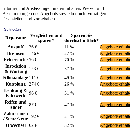
Irrtümer und Auslassungen in den Inhalten, Preisen und
Beschreibungen des Angebots sowie bei nicht vorrätigen
Ersatzteilen sind vorbehalten.
Schließen
Vergleichen und
Sparen Sie
Reparatur
sparen*
durchschnittlich*
Auspuff
26 €
11 %
Angebote erhal
Bremsen
146 €
27 %
Angebote erhal
Fehlersuche
56 €
70 %
Angebote erhal
Inspektion
123 €
37 %
Angebote erhal
& Wartung
Klimaanlage
111 €
49 %
Angebote erhal
Kupplung
274 €
26 %
Angebote erhal
Lenkung &
96 €
31 %
Angebote erhal
Fahrwerk
Reifen und
87 €
47 %
Angebote erhal
Räder
Zahnriemen
192 €
21 %
Angebote erhal
/ Steuerkette
Ölwechsel
62 €
32 %
Angebote erhal