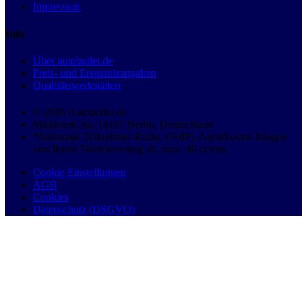
Impressum
Info
Über autobutler.de
Preis- und Ersparnisangaben
Qualitätswerkstätten
© 2026 Autobutler.de
Mühlenstr. 8a, 14167 Berlin, Deutschland
*Nationale Teilnehmer-Rufnr. (VoIP), Anrufkosten hängen
von Ihrem Telefonvertrag ab, max. 49 ct/min.
Cookie Einstellungen
AGB
Cookies
Datenschutz (DSGVO)