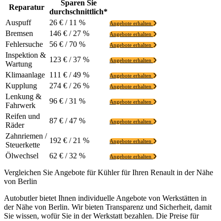
Sparen Sie
Reparatur
durchschnittlich*
Auspuff
26 € / 11 %
Angebote erhalten
Bremsen
146 € / 27 %
Angebote erhalten
Fehlersuche
56 € / 70 %
Angebote erhalten
Inspektion &
123 € / 37 %
Angebote erhalten
Wartung
Klimaanlage
111 € / 49 %
Angebote erhalten
Kupplung
274 € / 26 %
Angebote erhalten
Lenkung &
96 € / 31 %
Angebote erhalten
Fahrwerk
Reifen und
87 € / 47 %
Angebote erhalten
Räder
Zahnriemen /
192 € / 21 %
Angebote erhalten
Steuerkette
Ölwechsel
62 € / 32 %
Angebote erhalten
Vergleichen Sie Angebote für Kühler für Ihren Renault in der Nähe
von Berlin
Autobutler bietet Ihnen individuelle Angebote von Werkstätten in
der Nähe von Berlin. Wir bieten Transparenz und Sicherheit, damit
Sie wissen, wofür Sie in der Werkstatt bezahlen. Die Preise für