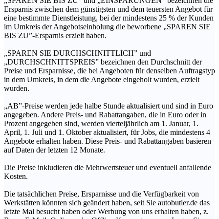
„SPAREN SIE BIS ZU” und „EINSPARUNGEN” bezeichnen die
Ersparnis zwischen dem günstigsten und dem teuersten Angebot für
eine bestimmte Dienstleistung, bei der mindestens 25 % der Kunden
im Umkreis der Angebotseinholung die beworbene „SPAREN SIE
BIS ZU”-Ersparnis erzielt haben.
„SPAREN SIE DURCHSCHNITTLICH” und
„DURCHSCHNITTSPREIS” bezeichnen den Durchschnitt der
Preise und Ersparnisse, die bei Angeboten für denselben Auftragstyp
in dem Umkreis, in dem die Angebote eingeholt wurden, erzielt
wurden.
„AB”-Preise werden jede halbe Stunde aktualisiert und sind in Euro
angegeben. Andere Preis- und Rabattangaben, die in Euro oder in
Prozent angegeben sind, werden vierteljährlich am 1. Januar, 1.
April, 1. Juli und 1. Oktober aktualisiert, für Jobs, die mindestens 4
Angebote erhalten haben. Diese Preis- und Rabattangaben basieren
auf Daten der letzten 12 Monate.
Die Preise inkludieren die Mehrwertsteuer und eventuell anfallende
Kosten.
Die tatsächlichen Preise, Ersparnisse und die Verfügbarkeit von
Werkstätten könnten sich geändert haben, seit Sie autobutler.de das
letzte Mal besucht haben oder Werbung von uns erhalten haben, z.