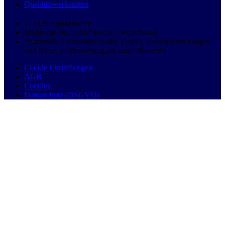
Qualitätswerkstätten
© 2026 Autobutler.de
Mühlenstr. 8a, 14167 Berlin, Deutschland
*Nationale Teilnehmer-Rufnr. (VoIP), Anrufkosten hängen
von Ihrem Telefonvertrag ab, max. 49 ct/min.
Cookie Einstellungen
AGB
Cookies
Datenschutz (DSGVO)