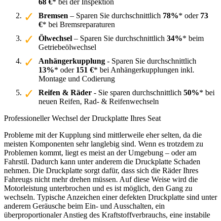
68 €
* bei der Inspektion
Bremsen
– Sparen Sie durchschnittlich
78%
* oder
73
€
* bei Bremsreparaturen
Ölwechsel
– Sparen Sie durchschnittlich
34%
* beim
Getriebeölwechsel
Anhängerkupplung
- Sparen Sie durchschnittlich
13%
* oder
151 €
* bei Anhängerkupplungen inkl.
Montage und Codierung
Reifen & Räder
- Sie sparen durchschnittlich
50%
* bei
neuen Reifen, Rad- & Reifenwechseln
Professioneller Wechsel der Druckplatte Ihres Seat
Probleme mit der Kupplung sind mittlerweile eher selten, da die
meisten Komponenten sehr langlebig sind. Wenn es trotzdem zu
Problemen kommt, liegt es meist an der Umgebung – oder am
Fahrstil. Dadurch kann unter anderem die Druckplatte Schaden
nehmen. Die Druckplatte sorgt dafür, dass sich die Räder Ihres
Fahreugs nicht mehr drehen müssen. Auf diese Weise wird die
Motorleistung unterbrochen und es ist möglich, den Gang zu
wechseln. Typische Anzeichen einer defekten Druckplatte sind unter
anderem Geräusche beim Ein- und Ausschalten, ein
überproportionaler Anstieg des Kraftstoffverbrauchs, eine instabile