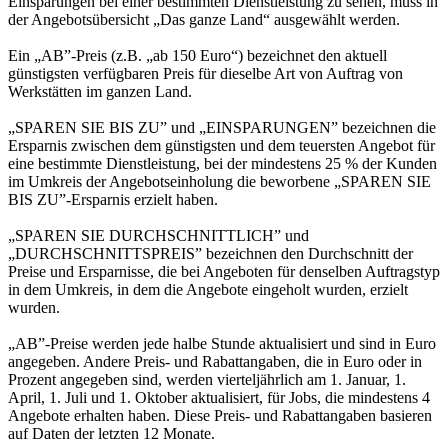
Einsparungen bei einer bestimmten Dienstleistung zu sehen, muss in
der Angebotsübersicht „Das ganze Land“ ausgewählt werden.
Ein „AB”-Preis (z.B. „ab 150 Euro“) bezeichnet den aktuell
günstigsten verfügbaren Preis für dieselbe Art von Auftrag von
Werkstätten im ganzen Land.
„SPAREN SIE BIS ZU” und „EINSPARUNGEN” bezeichnen die
Ersparnis zwischen dem günstigsten und dem teuersten Angebot für
eine bestimmte Dienstleistung, bei der mindestens 25 % der Kunden
im Umkreis der Angebotseinholung die beworbene „SPAREN SIE
BIS ZU”-Ersparnis erzielt haben.
„SPAREN SIE DURCHSCHNITTLICH” und
„DURCHSCHNITTSPREIS” bezeichnen den Durchschnitt der
Preise und Ersparnisse, die bei Angeboten für denselben Auftragstyp
in dem Umkreis, in dem die Angebote eingeholt wurden, erzielt
wurden.
„AB”-Preise werden jede halbe Stunde aktualisiert und sind in Euro
angegeben. Andere Preis- und Rabattangaben, die in Euro oder in
Prozent angegeben sind, werden vierteljährlich am 1. Januar, 1.
April, 1. Juli und 1. Oktober aktualisiert, für Jobs, die mindestens 4
Angebote erhalten haben. Diese Preis- und Rabattangaben basieren
auf Daten der letzten 12 Monate.