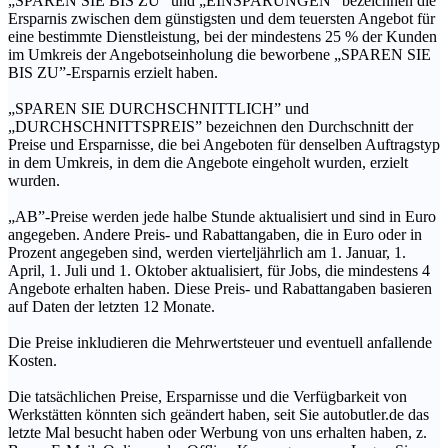
„SPAREN SIE BIS ZU” und „EINSPARUNGEN” bezeichnen die
Ersparnis zwischen dem günstigsten und dem teuersten Angebot für
eine bestimmte Dienstleistung, bei der mindestens 25 % der Kunden
im Umkreis der Angebotseinholung die beworbene „SPAREN SIE
BIS ZU”-Ersparnis erzielt haben.
„SPAREN SIE DURCHSCHNITTLICH” und
„DURCHSCHNITTSPREIS” bezeichnen den Durchschnitt der
Preise und Ersparnisse, die bei Angeboten für denselben Auftragstyp
in dem Umkreis, in dem die Angebote eingeholt wurden, erzielt
wurden.
„AB”-Preise werden jede halbe Stunde aktualisiert und sind in Euro
angegeben. Andere Preis- und Rabattangaben, die in Euro oder in
Prozent angegeben sind, werden vierteljährlich am 1. Januar, 1.
April, 1. Juli und 1. Oktober aktualisiert, für Jobs, die mindestens 4
Angebote erhalten haben. Diese Preis- und Rabattangaben basieren
auf Daten der letzten 12 Monate.
Die Preise inkludieren die Mehrwertsteuer und eventuell anfallende
Kosten.
Die tatsächlichen Preise, Ersparnisse und die Verfügbarkeit von
Werkstätten könnten sich geändert haben, seit Sie autobutler.de das
letzte Mal besucht haben oder Werbung von uns erhalten haben, z.