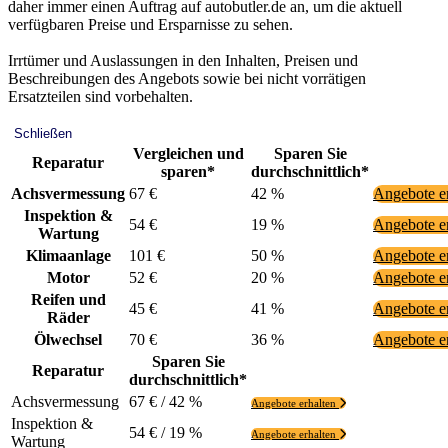
daher immer einen Auftrag auf autobutler.de an, um die aktuell
verfügbaren Preise und Ersparnisse zu sehen.
Irrtümer und Auslassungen in den Inhalten, Preisen und
Beschreibungen des Angebots sowie bei nicht vorrätigen
Ersatzteilen sind vorbehalten.
Schließen
Vergleichen und
Sparen Sie
Reparatur
sparen*
durchschnittlich*
Achsvermessung
67 €
42 %
Angebote e
Inspektion &
54 €
19 %
Angebote e
Wartung
Klimaanlage
101 €
50 %
Angebote e
Motor
52 €
20 %
Angebote e
Reifen und
45 €
41 %
Angebote e
Räder
Ölwechsel
70 €
36 %
Angebote e
Sparen Sie
Reparatur
durchschnittlich*
Achsvermessung
67 € / 42 %
Angebote erhalten
Inspektion &
54 € / 19 %
Angebote erhalten
Wartung