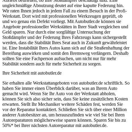
Abriebs beurteilen, ob Ihre Stoßdämpfer beschädigt sind. Eine
ungleichmäßige Abnutzung deutet auf eine kaputte Federung hin.
Wir raten Ihnen jedoch in jedem Fall zu einem Besuch in der Profi-
Werkstatt. Dort wird mit professionellen Werkzeugen geprüft, ob
und wo genau ein Defekt vorliegt. Mit Autobutler.de können sie
Angebote professioneller Werkstätten in Ihrer Stadt vergleichen und
Geld sparen. Nur durch eine sorgfältige Untersuchung der
Stoßdämpfer und der Federung Ihres Fahrzeugs kann sichergestellt
werden, dass die Stabilität Ihres Seat auch in Zukunft gewährleistet
ist. Eine Instabilität Ihres Autos kann sich auf die Straßenhaftung der
Bereifung auswirken und somit den Bremsweg verlängern. Deshalb
sollten Sie eine Fachperson aufsuchen, um nicht nur für mehr
Stabilität sondern auch für mehr Sicherheit zu sorgen.
Ihre Sicherheit mit autobutler.de
Sie erhalten alle Werkstattangeboten von autobutler.de schriftlich. So
haben Sie immer einen Überblick darüber, was an Ihrem Auto
gemacht wird. Wenn Sie Ihr Auto von der Werkstatt abholen,
können Sie sich also sicher sein, dass Sie keine zusätzlichen Kosten
erwarten. Stellt Ihr Mechaniker weitere Schäden fest, werden Sie
vor der Reparatur kontaktiert. Schließen Sie sich über einer Million
anderer Autobesitzer an, um herauszufinden wie viel Sie bei Ihren
Autoreparaturen möglicherweise sparen können. Sparen Sie bis zu
50%* bei Ihrer nächsten Autoreparatur mit autobutler.de.