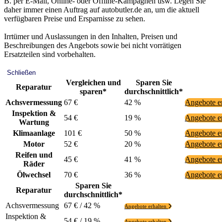
B. per E-Mail, Online- oder Offline-Kampagnen usw. Legen Sie
daher immer einen Auftrag auf autobutler.de an, um die aktuell
verfügbaren Preise und Ersparnisse zu sehen.
Irrtümer und Auslassungen in den Inhalten, Preisen und
Beschreibungen des Angebots sowie bei nicht vorrätigen
Ersatzteilen sind vorbehalten.
Schließen
Vergleichen und
Sparen Sie
Reparatur
sparen*
durchschnittlich*
Achsvermessung
67 €
42 %
Angebote e
Inspektion &
54 €
19 %
Angebote e
Wartung
Klimaanlage
101 €
50 %
Angebote e
Motor
52 €
20 %
Angebote e
Reifen und
45 €
41 %
Angebote e
Räder
Ölwechsel
70 €
36 %
Angebote e
Sparen Sie
Reparatur
durchschnittlich*
Achsvermessung
67 € / 42 %
Angebote erhalten
Inspektion &
54 € / 19 %
Angebote erhalten