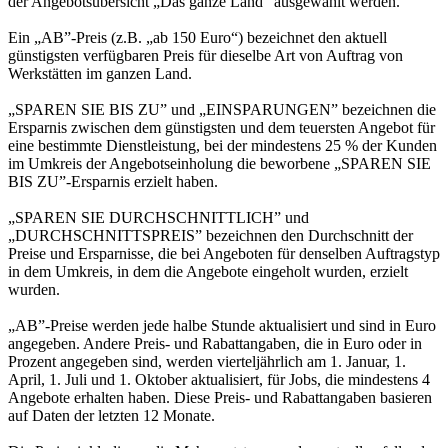
der Angebotsübersicht „Das ganze Land“ ausgewählt werden.
Ein „AB”-Preis (z.B. „ab 150 Euro“) bezeichnet den aktuell
günstigsten verfügbaren Preis für dieselbe Art von Auftrag von
Werkstätten im ganzen Land.
„SPAREN SIE BIS ZU” und „EINSPARUNGEN” bezeichnen die
Ersparnis zwischen dem günstigsten und dem teuersten Angebot für
eine bestimmte Dienstleistung, bei der mindestens 25 % der Kunden
im Umkreis der Angebotseinholung die beworbene „SPAREN SIE
BIS ZU”-Ersparnis erzielt haben.
„SPAREN SIE DURCHSCHNITTLICH” und
„DURCHSCHNITTSPREIS” bezeichnen den Durchschnitt der
Preise und Ersparnisse, die bei Angeboten für denselben Auftragstyp
in dem Umkreis, in dem die Angebote eingeholt wurden, erzielt
wurden.
„AB”-Preise werden jede halbe Stunde aktualisiert und sind in Euro
angegeben. Andere Preis- und Rabattangaben, die in Euro oder in
Prozent angegeben sind, werden vierteljährlich am 1. Januar, 1.
April, 1. Juli und 1. Oktober aktualisiert, für Jobs, die mindestens 4
Angebote erhalten haben. Diese Preis- und Rabattangaben basieren
auf Daten der letzten 12 Monate.