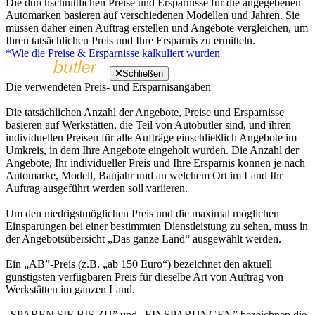
Die durchschnittlichen Preise und Ersparnisse für die angegebenen
Automarken basieren auf verschiedenen Modellen und Jahren. Sie
müssen daher einen Auftrag erstellen und Angebote vergleichen, um
Ihren tatsächlichen Preis und Ihre Ersparnis zu ermitteln.
*Wie die Preise & Ersparnisse kalkuliert wurden
Schließen
Die verwendeten Preis- und Ersparnisangaben
Die tatsächlichen Anzahl der Angebote, Preise und Ersparnisse
basieren auf Werkstätten, die Teil von Autobutler sind, und ihren
individuellen Preisen für alle Aufträge einschließlich Angebote im
Umkreis, in dem Ihre Angebote eingeholt wurden. Die Anzahl der
Angebote, Ihr individueller Preis und Ihre Ersparnis können je nach
Automarke, Modell, Baujahr und an welchem Ort im Land Ihr
Auftrag ausgeführt werden soll variieren.
Um den niedrigstmöglichen Preis und die maximal möglichen
Einsparungen bei einer bestimmten Dienstleistung zu sehen, muss in
der Angebotsübersicht „Das ganze Land“ ausgewählt werden.
Ein „AB”-Preis (z.B. „ab 150 Euro“) bezeichnet den aktuell
günstigsten verfügbaren Preis für dieselbe Art von Auftrag von
Werkstätten im ganzen Land.
„SPAREN SIE BIS ZU” und „EINSPARUNGEN” bezeichnen die