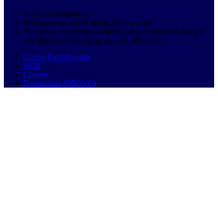
© 2026 Autobutler.de
Mühlenstr. 8a, 14167 Berlin, Deutschland
*Nationale Teilnehmer-Rufnr. (VoIP), Anrufkosten hängen
von Ihrem Telefonvertrag ab, max. 49 ct/min.
Cookie Einstellungen
AGB
Cookies
Datenschutz (DSGVO)