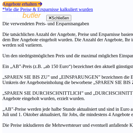
Angebote erhalten
*Wie die Preise & Ersparnisse kalkuliert wurden
Schließen
Die verwendeten Preis- und Ersparnisangaben
Die tatsächlichen Anzahl der Angebote, Preise und Ersparnisse basiere
dem Ihre Angebote eingeholt wurden. Die Anzahl der Angebote, Ihr i
werden soll variieren.
Um den niedrigstmöglichen Preis und die maximal möglichen Einspar
Ein „AB”-Preis (z.B. „ab 150 Euro“) bezeichnet den aktuell günstigs
„SPAREN SIE BIS ZU” und „EINSPARUNGEN” bezeichnen die Ersparni
Umkreis der Angebotseinholung die beworbene „SPAREN SIE BIS ZU
„SPAREN SIE DURCHSCHNITTLICH” und „DURCHSCHNITTSPREIS” bezei
Angebote eingeholt wurden, erzielt wurden.
„AB”-Preise werden jede halbe Stunde aktualisiert und sind in Euro a
Juli und 1. Oktober aktualisiert, für Jobs, die mindestens 4 Angebote
Die Preise inkludieren die Mehrwertsteuer und eventuell anfallende K