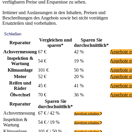
verfügbaren Preise und Ersparnisse zu sehen.
Irrtümer und Auslassungen in den Inhalten, Preisen und
Beschreibungen des Angebots sowie bei nicht vorrätigen
Ersatzteilen sind vorbehalten.
Schließen
Vergleichen und
Sparen Sie
Reparatur
sparen*
durchschnittlich*
Achsvermessung
67 €
42 %
Angebote e
Inspektion &
54 €
19 %
Angebote e
Wartung
Klimaanlage
101 €
50 %
Angebote e
Motor
52 €
20 %
Angebote e
Reifen und
45 €
41 %
Angebote e
Räder
Ölwechsel
70 €
36 %
Angebote e
Sparen Sie
Reparatur
durchschnittlich*
Achsvermessung
67 € / 42 %
Angebote erhalten
Inspektion &
54 € / 19 %
Angebote erhalten
Wartung
Klimaanlage
101 € / 50 %
Angebote erhalten