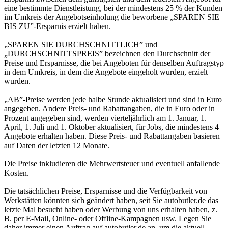
eine bestimmte Dienstleistung, bei der mindestens 25 % der Kunden
im Umkreis der Angebotseinholung die beworbene „SPAREN SIE
BIS ZU”-Ersparnis erzielt haben.
„SPAREN SIE DURCHSCHNITTLICH” und
„DURCHSCHNITTSPREIS” bezeichnen den Durchschnitt der
Preise und Ersparnisse, die bei Angeboten für denselben Auftragstyp
in dem Umkreis, in dem die Angebote eingeholt wurden, erzielt
wurden.
„AB”-Preise werden jede halbe Stunde aktualisiert und sind in Euro
angegeben. Andere Preis- und Rabattangaben, die in Euro oder in
Prozent angegeben sind, werden vierteljährlich am 1. Januar, 1.
April, 1. Juli und 1. Oktober aktualisiert, für Jobs, die mindestens 4
Angebote erhalten haben. Diese Preis- und Rabattangaben basieren
auf Daten der letzten 12 Monate.
Die Preise inkludieren die Mehrwertsteuer und eventuell anfallende
Kosten.
Die tatsächlichen Preise, Ersparnisse und die Verfügbarkeit von
Werkstätten könnten sich geändert haben, seit Sie autobutler.de das
letzte Mal besucht haben oder Werbung von uns erhalten haben, z.
B. per E-Mail, Online- oder Offline-Kampagnen usw. Legen Sie
daher immer einen Auftrag auf autobutler.de an, um die aktuell