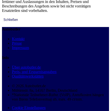
Irrtümer und Auslassungen in den Inhalten, Preisen und
Beschreibungen des Angebots sowie bei nicht vorrätigen
Ersatzteilen sind vorbehalten.
Schließen
Autobutler
Kontakt
Presse
Impressum
Info
Über autobutler.de
Preis- und Ersparnisangaben
Qualitätswerkstätten
© 2026 Autobutler.de
Mühlenstr. 8a, 14167 Berlin, Deutschland
*Nationale Teilnehmer-Rufnr. (VoIP), Anrufkosten hängen
von Ihrem Telefonvertrag ab, max. 49 ct/min.
Cookie Einstellungen