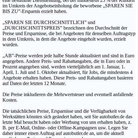
eine bestimmte Dienstleistung, bei der mindestens 25 % der Kunden
im Umkreis der Angebotseinholung die beworbene „SPAREN SIE
BIS ZU”-Ersparnis erzielt haben.
„SPAREN SIE DURCHSCHNITTLICH” und
„DURCHSCHNITTSPREIS” bezeichnen den Durchschnitt der
Preise und Ersparnisse, die bei Angeboten für denselben Auftragstyp
in dem Umkreis, in dem die Angebote eingeholt wurden, erzielt
wurden.
„AB”-Preise werden jede halbe Stunde aktualisiert und sind in Euro
angegeben. Andere Preis- und Rabattangaben, die in Euro oder in
Prozent angegeben sind, werden vierteljährlich am 1. Januar, 1.
April, 1. Juli und 1. Oktober aktualisiert, für Jobs, die mindestens 4
Angebote erhalten haben. Diese Preis- und Rabattangaben basieren
auf Daten der letzten 12 Monate.
Die Preise inkludieren die Mehrwertsteuer und eventuell anfallende
Kosten.
Die tatsächlichen Preise, Ersparnisse und die Verfügbarkeit von
Werkstätten könnten sich geändert haben, seit Sie autobutler.de das
letzte Mal besucht haben oder Werbung von uns erhalten haben, z.
B. per E-Mail, Online- oder Offline-Kampagnen usw. Legen Sie
daher immer einen Auftrag auf autobutler.de an, um die aktuell