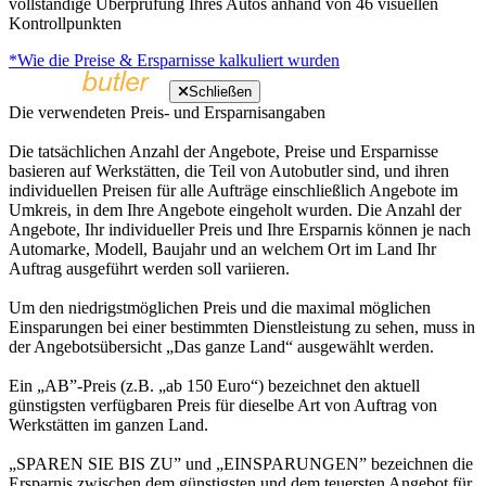
vollständige Überprüfung Ihres Autos anhand von 46 visuellen
Kontrollpunkten
*Wie die Preise & Ersparnisse kalkuliert wurden
Schließen
Die verwendeten Preis- und Ersparnisangaben
Die tatsächlichen Anzahl der Angebote, Preise und Ersparnisse
basieren auf Werkstätten, die Teil von Autobutler sind, und ihren
individuellen Preisen für alle Aufträge einschließlich Angebote im
Umkreis, in dem Ihre Angebote eingeholt wurden. Die Anzahl der
Angebote, Ihr individueller Preis und Ihre Ersparnis können je nach
Automarke, Modell, Baujahr und an welchem Ort im Land Ihr
Auftrag ausgeführt werden soll variieren.
Um den niedrigstmöglichen Preis und die maximal möglichen
Einsparungen bei einer bestimmten Dienstleistung zu sehen, muss in
der Angebotsübersicht „Das ganze Land“ ausgewählt werden.
Ein „AB”-Preis (z.B. „ab 150 Euro“) bezeichnet den aktuell
günstigsten verfügbaren Preis für dieselbe Art von Auftrag von
Werkstätten im ganzen Land.
„SPAREN SIE BIS ZU” und „EINSPARUNGEN” bezeichnen die
Ersparnis zwischen dem günstigsten und dem teuersten Angebot für