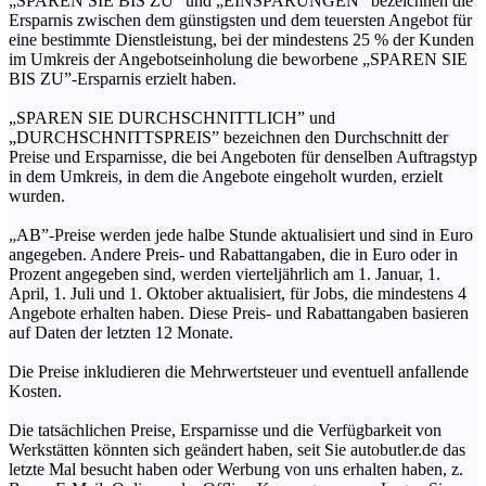
„SPAREN SIE BIS ZU” und „EINSPARUNGEN” bezeichnen die
Ersparnis zwischen dem günstigsten und dem teuersten Angebot für
eine bestimmte Dienstleistung, bei der mindestens 25 % der Kunden
im Umkreis der Angebotseinholung die beworbene „SPAREN SIE
BIS ZU”-Ersparnis erzielt haben.
„SPAREN SIE DURCHSCHNITTLICH” und
„DURCHSCHNITTSPREIS” bezeichnen den Durchschnitt der
Preise und Ersparnisse, die bei Angeboten für denselben Auftragstyp
in dem Umkreis, in dem die Angebote eingeholt wurden, erzielt
wurden.
„AB”-Preise werden jede halbe Stunde aktualisiert und sind in Euro
angegeben. Andere Preis- und Rabattangaben, die in Euro oder in
Prozent angegeben sind, werden vierteljährlich am 1. Januar, 1.
April, 1. Juli und 1. Oktober aktualisiert, für Jobs, die mindestens 4
Angebote erhalten haben. Diese Preis- und Rabattangaben basieren
auf Daten der letzten 12 Monate.
Die Preise inkludieren die Mehrwertsteuer und eventuell anfallende
Kosten.
Die tatsächlichen Preise, Ersparnisse und die Verfügbarkeit von
Werkstätten könnten sich geändert haben, seit Sie autobutler.de das
letzte Mal besucht haben oder Werbung von uns erhalten haben, z.