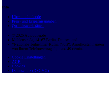
Info
Über autobutler.de
Preis- und Ersparnisangaben
Qualitätswerkstätten
© 2026 Autobutler.de
Mühlenstr. 8a, 14167 Berlin, Deutschland
*Nationale Teilnehmer-Rufnr. (VoIP), Anrufkosten hängen
von Ihrem Telefonvertrag ab, max. 49 ct/min.
Cookie Einstellungen
AGB
Cookies
Datenschutz (DSGVO)