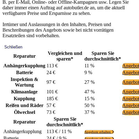
B. per E-Mail, Online- oder Offline-Kampagnen usw. Legen Sie
daher immer einen Auftrag auf autobutler.de an, um die aktuell
verfügbaren Preise und Ersparnisse zu sehen.
Irrtümer und Auslassungen in den Inhalten, Preisen und
Beschreibungen des Angebots sowie bei nicht vorrätigen
Ersatzteilen sind vorbehalten.
Schließen
Vergleichen und
Sparen Sie
Reparatur
sparen*
durchschnittlich*
Anhängerkupplung
113 €
11 %
Angebot
Batterie
24 €
9 %
Angebot
Inspektion &
97 €
27 %
Angebot
Wartung
Klimaanlage
101 €
47 %
Angebot
Kupplung
185 €
15 %
Angebot
Reifen und Räder
57 €
50 %
Angebot
Ölwechsel
73 €
37 %
Angebot
Sparen Sie
Reparatur
durchschnittlich*
Anhängerkupplung
113 € / 11 %
Angebote erhalten
Batterie
24 € / 9 %
Angebote erhalten