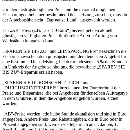
Um den niedrigstmöglichen Preis und die maximal möglichen
Einsparungen bei einer bestimmten Dienstleistung zu sehen, muss in
der Angebotsübersicht „Das ganze Land“ ausgewählt werden.
Ein „AB”-Preis (z.B. „ab 150 Euro“) bezeichnet den aktuell
günstigsten verfügbaren Preis für dieselbe Art von Auftrag von
Werkstätten im ganzen Land.
„SPAREN SIE BIS ZU” und „EINSPARUNGEN” bezeichnen die
Ersparnis zwischen dem günstigsten und dem teuersten Angebot für
eine bestimmte Dienstleistung, bei der mindestens 25 % der Kunden
im Umkreis der Angebotseinholung die beworbene „SPAREN SIE
BIS ZU”-Ersparnis erzielt haben.
„SPAREN SIE DURCHSCHNITTLICH” und
„DURCHSCHNITTSPREIS” bezeichnen den Durchschnitt der
Preise und Ersparnisse, die bei Angeboten für denselben Auftragstyp
in dem Umkreis, in dem die Angebote eingeholt wurden, erzielt
wurden.
„AB”-Preise werden jede halbe Stunde aktualisiert und sind in Euro
angegeben. Andere Preis- und Rabattangaben, die in Euro oder in
Prozent angegeben sind, werden vierteljährlich am 1. Januar, 1.
April, 1. Juli und 1. Oktober aktualisiert, für Jobs, die mindestens 4