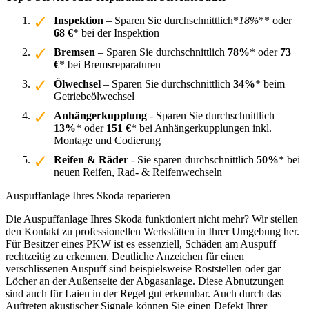
Inspektion
– Sparen Sie durchschnittlich*
18%
** oder
68 €
* bei der Inspektion
Bremsen
– Sparen Sie durchschnittlich
78%
* oder
73
€
* bei Bremsreparaturen
Ölwechsel
– Sparen Sie durchschnittlich
34%
* beim
Getriebeölwechsel
Anhängerkupplung
- Sparen Sie durchschnittlich
13%
* oder
151 €
* bei Anhängerkupplungen inkl.
Montage und Codierung
Reifen & Räder
- Sie sparen durchschnittlich
50%
* bei
neuen Reifen, Rad- & Reifenwechseln
Auspuffanlage Ihres Skoda reparieren
Die Auspuffanlage Ihres Skoda funktioniert nicht mehr? Wir stellen
den Kontakt zu professionellen Werkstätten in Ihrer Umgebung her.
Für Besitzer eines PKW ist es essenziell, Schäden am Auspuff
rechtzeitig zu erkennen. Deutliche Anzeichen für einen
verschlissenen Auspuff sind beispielsweise Roststellen oder gar
Löcher an der Außenseite der Abgasanlage. Diese Abnutzungen
sind auch für Laien in der Regel gut erkennbar. Auch durch das
Auftreten akustischer Signale können Sie einen Defekt Ihrer