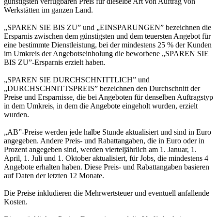
günstigsten verfügbaren Preis für dieselbe Art von Auftrag von
Werkstätten im ganzen Land.
„SPAREN SIE BIS ZU” und „EINSPARUNGEN” bezeichnen die
Ersparnis zwischen dem günstigsten und dem teuersten Angebot für
eine bestimmte Dienstleistung, bei der mindestens 25 % der Kunden
im Umkreis der Angebotseinholung die beworbene „SPAREN SIE
BIS ZU”-Ersparnis erzielt haben.
„SPAREN SIE DURCHSCHNITTLICH” und
„DURCHSCHNITTSPREIS” bezeichnen den Durchschnitt der
Preise und Ersparnisse, die bei Angeboten für denselben Auftragstyp
in dem Umkreis, in dem die Angebote eingeholt wurden, erzielt
wurden.
„AB”-Preise werden jede halbe Stunde aktualisiert und sind in Euro
angegeben. Andere Preis- und Rabattangaben, die in Euro oder in
Prozent angegeben sind, werden vierteljährlich am 1. Januar, 1.
April, 1. Juli und 1. Oktober aktualisiert, für Jobs, die mindestens 4
Angebote erhalten haben. Diese Preis- und Rabattangaben basieren
auf Daten der letzten 12 Monate.
Die Preise inkludieren die Mehrwertsteuer und eventuell anfallende
Kosten.