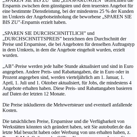
„SPAREN SIE BIS ZU” und „EINSPARUNGEN” bezeichnen die
Ersparnis zwischen dem günstigsten und dem teuersten Angebot für
eine bestimmte Dienstleistung, bei der mindestens 25 % der Kunden
im Umkreis der Angebotseinholung die beworbene „SPAREN SIE
BIS ZU”-Ersparnis erzielt haben.
„SPAREN SIE DURCHSCHNITTLICH” und
„DURCHSCHNITTSPREIS” bezeichnen den Durchschnitt der
Preise und Ersparnisse, die bei Angeboten für denselben Auftragstyp
in dem Umkreis, in dem die Angebote eingeholt wurden, erzielt
wurden.
„AB”-Preise werden jede halbe Stunde aktualisiert und sind in Euro
angegeben. Andere Preis- und Rabattangaben, die in Euro oder in
Prozent angegeben sind, werden vierteljährlich am 1. Januar, 1.
April, 1. Juli und 1. Oktober aktualisiert, für Jobs, die mindestens 4
Angebote erhalten haben. Diese Preis- und Rabattangaben basieren
auf Daten der letzten 12 Monate.
Die Preise inkludieren die Mehrwertsteuer und eventuell anfallende
Kosten.
Die tatsächlichen Preise, Ersparnisse und die Verfügbarkeit von
Werkstätten könnten sich geändert haben, seit Sie autobutler.de das
letzte Mal besucht haben oder Werbung von uns erhalten haben, z.