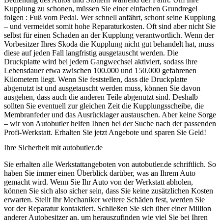
Kupplung zu schonen, müssen Sie einer einfachen Grundregel
folgen : Fuß vom Pedal. Wer schnell anfährt, schont seine Kupplung
– und vermeidet somit hohe Reparaturkosten. Oft sind aber nicht Sie
selbst für einen Schaden an der Kupplung verantwortlich. Wenn der
Vorbesitzer Ihres Skoda die Kupplung nicht gut behandelt hat, muss
diese auf jeden Fall langfristig ausgetauscht werden. Die
Druckplatte wird bei jedem Gangwechsel aktiviert, sodass ihre
Lebensdauer etwa zwischen 100.000 und 150.000 gefahrenen
Kilometern liegt. Wenn Sie feststellen, dass die Druckplatte
abgenutzt ist und ausgetauscht werden muss, können Sie davon
ausgehen, dass auch die anderen Teile abgenutzt sind. Deshalb
sollten Sie eventuell zur gleichen Zeit die Kupplungsscheibe, die
Membranfeder und das Ausrücklager austauschen. Aber keine Sorge
– wir von Autobutler helfen Ihnen bei der Suche nach der passenden
Profi-Werkstatt. Erhalten Sie jetzt Angebote und sparen Sie Geld!
Ihre Sicherheit mit autobutler.de
Sie erhalten alle Werkstattangeboten von autobutler.de schriftlich. So
haben Sie immer einen Überblick darüber, was an Ihrem Auto
gemacht wird. Wenn Sie Ihr Auto von der Werkstatt abholen,
können Sie sich also sicher sein, dass Sie keine zusätzlichen Kosten
erwarten. Stellt Ihr Mechaniker weitere Schäden fest, werden Sie
vor der Reparatur kontaktiert. Schließen Sie sich über einer Million
anderer Autobesitzer an, um herauszufinden wie viel Sie bei Ihren