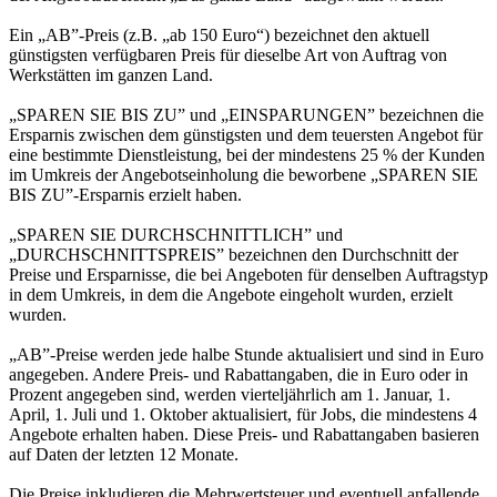
Ein „AB”-Preis (z.B. „ab 150 Euro“) bezeichnet den aktuell
günstigsten verfügbaren Preis für dieselbe Art von Auftrag von
Werkstätten im ganzen Land.
„SPAREN SIE BIS ZU” und „EINSPARUNGEN” bezeichnen die
Ersparnis zwischen dem günstigsten und dem teuersten Angebot für
eine bestimmte Dienstleistung, bei der mindestens 25 % der Kunden
im Umkreis der Angebotseinholung die beworbene „SPAREN SIE
BIS ZU”-Ersparnis erzielt haben.
„SPAREN SIE DURCHSCHNITTLICH” und
„DURCHSCHNITTSPREIS” bezeichnen den Durchschnitt der
Preise und Ersparnisse, die bei Angeboten für denselben Auftragstyp
in dem Umkreis, in dem die Angebote eingeholt wurden, erzielt
wurden.
„AB”-Preise werden jede halbe Stunde aktualisiert und sind in Euro
angegeben. Andere Preis- und Rabattangaben, die in Euro oder in
Prozent angegeben sind, werden vierteljährlich am 1. Januar, 1.
April, 1. Juli und 1. Oktober aktualisiert, für Jobs, die mindestens 4
Angebote erhalten haben. Diese Preis- und Rabattangaben basieren
auf Daten der letzten 12 Monate.
Die Preise inkludieren die Mehrwertsteuer und eventuell anfallende