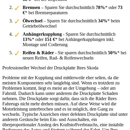
Bremsen
– Sparen Sie durchschnittlich
78%
* oder
73
€
* bei Bremsreparaturen
Ölwechsel
– Sparen Sie durchschnittlich
34%
* beim
Getriebeölwechsel
Anhängerkupplung
- Sparen Sie durchschnittlich
13%
* oder
151 €
* bei Anhängerkupplungen inkl.
Montage und Codierung
Reifen & Räder
- Sie sparen durchschnittlich
50%
* bei
neuen Reifen, Rad- & Reifenwechseln
Professioneller Wechsel der Druckplatte Ihres Skoda
Probleme mit der Kupplung sind mittlerweile eher selten, da die
meisten Komponenten sehr langlebig sind. Wenn es trotzdem zu
Problemen kommt, liegt es meist an der Umgebung – oder am
Fahrstil. Dadurch kann unter anderem die Druckplatte Schaden
nehmen. Die Druckplatte sorgt dafür, dass sich die Räder Ihres
Fahreugs nicht mehr drehen müssen. Auf diese Weise wird die
Motorleistung unterbrochen und es ist möglich, den Gang zu
wechseln. Typische Anzeichen einer defekten Druckplatte sind unter
anderem Geräusche beim Ein- und Ausschalten, ein
überproportionaler Anstieg des Kraftstoffverbrauchs, eine instabile
Bedienung des Autos und Stottern während der Fahrt. Um Ihre