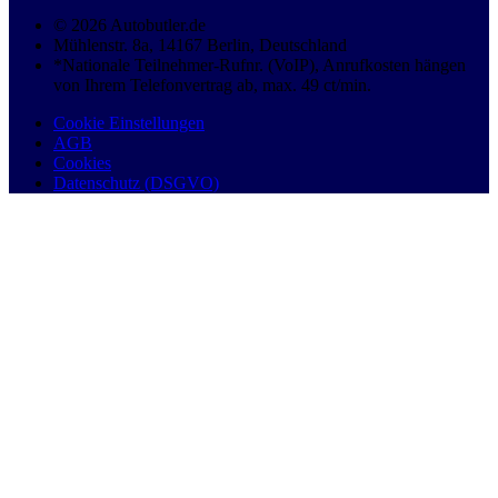
© 2026 Autobutler.de
Mühlenstr. 8a, 14167 Berlin, Deutschland
*Nationale Teilnehmer-Rufnr. (VoIP), Anrufkosten hängen
von Ihrem Telefonvertrag ab, max. 49 ct/min.
Cookie Einstellungen
AGB
Cookies
Datenschutz (DSGVO)