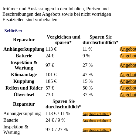
Irrtümer und Auslassungen in den Inhalten, Preisen und
Beschreibungen des Angebots sowie bei nicht vorrätigen
Ersatzteilen sind vorbehalten.
Schließen
Vergleichen und
Sparen Sie
Reparatur
sparen*
durchschnittlich*
Anhängerkupplung
113 €
11 %
Angebot
Batterie
24 €
9 %
Angebot
Inspektion &
97 €
27 %
Angebot
Wartung
Klimaanlage
101 €
47 %
Angebot
Kupplung
185 €
15 %
Angebot
Reifen und Räder
57 €
50 %
Angebot
Ölwechsel
73 €
37 %
Angebot
Sparen Sie
Reparatur
durchschnittlich*
Anhängerkupplung
113 € / 11 %
Angebote erhalten
Batterie
24 € / 9 %
Angebote erhalten
Inspektion &
97 € / 27 %
Angebote erhalten
Wartung