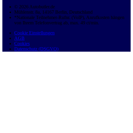
© 2026 Autobutler.de
Mühlenstr. 8a, 14167 Berlin, Deutschland
*Nationale Teilnehmer-Rufnr. (VoIP), Anrufkosten hängen
von Ihrem Telefonvertrag ab, max. 49 ct/min.
Cookie Einstellungen
AGB
Cookies
Datenschutz (DSGVO)