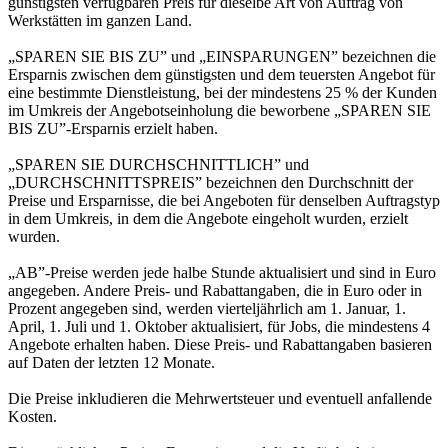
günstigsten verfügbaren Preis für dieselbe Art von Auftrag von
Werkstätten im ganzen Land.
„SPAREN SIE BIS ZU” und „EINSPARUNGEN” bezeichnen die
Ersparnis zwischen dem günstigsten und dem teuersten Angebot für
eine bestimmte Dienstleistung, bei der mindestens 25 % der Kunden
im Umkreis der Angebotseinholung die beworbene „SPAREN SIE
BIS ZU”-Ersparnis erzielt haben.
„SPAREN SIE DURCHSCHNITTLICH” und
„DURCHSCHNITTSPREIS” bezeichnen den Durchschnitt der
Preise und Ersparnisse, die bei Angeboten für denselben Auftragstyp
in dem Umkreis, in dem die Angebote eingeholt wurden, erzielt
wurden.
„AB”-Preise werden jede halbe Stunde aktualisiert und sind in Euro
angegeben. Andere Preis- und Rabattangaben, die in Euro oder in
Prozent angegeben sind, werden vierteljährlich am 1. Januar, 1.
April, 1. Juli und 1. Oktober aktualisiert, für Jobs, die mindestens 4
Angebote erhalten haben. Diese Preis- und Rabattangaben basieren
auf Daten der letzten 12 Monate.
Die Preise inkludieren die Mehrwertsteuer und eventuell anfallende
Kosten.