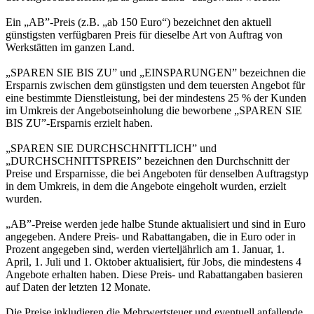
Ein „AB”-Preis (z.B. „ab 150 Euro“) bezeichnet den aktuell
günstigsten verfügbaren Preis für dieselbe Art von Auftrag von
Werkstätten im ganzen Land.
„SPAREN SIE BIS ZU” und „EINSPARUNGEN” bezeichnen die
Ersparnis zwischen dem günstigsten und dem teuersten Angebot für
eine bestimmte Dienstleistung, bei der mindestens 25 % der Kunden
im Umkreis der Angebotseinholung die beworbene „SPAREN SIE
BIS ZU”-Ersparnis erzielt haben.
„SPAREN SIE DURCHSCHNITTLICH” und
„DURCHSCHNITTSPREIS” bezeichnen den Durchschnitt der
Preise und Ersparnisse, die bei Angeboten für denselben Auftragstyp
in dem Umkreis, in dem die Angebote eingeholt wurden, erzielt
wurden.
„AB”-Preise werden jede halbe Stunde aktualisiert und sind in Euro
angegeben. Andere Preis- und Rabattangaben, die in Euro oder in
Prozent angegeben sind, werden vierteljährlich am 1. Januar, 1.
April, 1. Juli und 1. Oktober aktualisiert, für Jobs, die mindestens 4
Angebote erhalten haben. Diese Preis- und Rabattangaben basieren
auf Daten der letzten 12 Monate.
Die Preise inkludieren die Mehrwertsteuer und eventuell anfallende