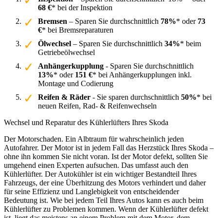
68 €
* bei der Inspektion
Bremsen
– Sparen Sie durchschnittlich
78%
* oder
73
€
* bei Bremsreparaturen
Ölwechsel
– Sparen Sie durchschnittlich
34%
* beim
Getriebeölwechsel
Anhängerkupplung
- Sparen Sie durchschnittlich
13%
* oder
151 €
* bei Anhängerkupplungen inkl.
Montage und Codierung
Reifen & Räder
- Sie sparen durchschnittlich
50%
* bei
neuen Reifen, Rad- & Reifenwechseln
Wechsel und Reparatur des Kühlerlüfters Ihres Skoda
Der Motorschaden. Ein Albtraum für wahrscheinlich jeden
Autofahrer. Der Motor ist in jedem Fall das Herzstück Ihres Skoda –
ohne ihn kommen Sie nicht voran. Ist der Motor defekt, sollten Sie
umgehend einen Experten aufsuchen. Das umfasst auch den
Kühlerlüfter. Der Autokühler ist ein wichtiger Bestandteil Ihres
Fahrzeugs, der eine Überhitzung des Motors verhindert und daher
für seine Effizienz und Langlebigkeit von entscheidender
Bedeutung ist. Wie bei jedem Teil Ihres Autos kann es auch beim
Kühlerlüfter zu Problemen kommen. Wenn der Kühlerlüfter defekt
ist, liegt das meistens an einem Problem mit dem Motor, dem