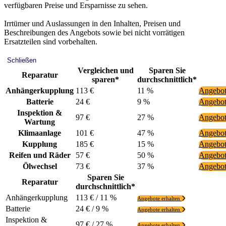
verfügbaren Preise und Ersparnisse zu sehen.
Irrtümer und Auslassungen in den Inhalten, Preisen und
Beschreibungen des Angebots sowie bei nicht vorrätigen
Ersatzteilen sind vorbehalten.
Schließen
Vergleichen und
Sparen Sie
Reparatur
sparen*
durchschnittlich*
Anhängerkupplung
113 €
11 %
Angebot
Batterie
24 €
9 %
Angebot
Inspektion &
97 €
27 %
Angebot
Wartung
Klimaanlage
101 €
47 %
Angebot
Kupplung
185 €
15 %
Angebot
Reifen und Räder
57 €
50 %
Angebot
Ölwechsel
73 €
37 %
Angebot
Sparen Sie
Reparatur
durchschnittlich*
Anhängerkupplung
113 € / 11 %
Angebote erhalten
Batterie
24 € / 9 %
Angebote erhalten
Inspektion &
97 € / 27 %
Angebote erhalten