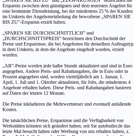
„SPAREN SIE BIS ZU” und „EINSPARUNGEN” bezeichnen die
Ersparnis zwischen dem günstigsten und dem teuersten Angebot für
eine bestimmte Dienstleistung, bei der mindestens 25 % der Kunden
im Umkreis der Angebotseinholung die beworbene „SPAREN SIE
BIS ZU”-Ersparnis erzielt haben.
„SPAREN SIE DURCHSCHNITTLICH” und
„DURCHSCHNITTSPREIS” bezeichnen den Durchschnitt der
Preise und Ersparnisse, die bei Angeboten für denselben Auftragstyp
in dem Umkreis, in dem die Angebote eingeholt wurden, erzielt
wurden.
„AB”-Preise werden jede halbe Stunde aktualisiert und sind in Euro
angegeben. Andere Preis- und Rabattangaben, die in Euro oder in
Prozent angegeben sind, werden vierteljährlich am 1. Januar, 1.
April, 1. Juli und 1. Oktober aktualisiert, für Jobs, die mindestens 4
Angebote erhalten haben. Diese Preis- und Rabattangaben basieren
auf Daten der letzten 12 Monate.
Die Preise inkludieren die Mehrwertsteuer und eventuell anfallende
Kosten.
Die tatsächlichen Preise, Ersparnisse und die Verfügbarkeit von
Werkstätten könnten sich geändert haben, seit Sie autobutler.de das
letzte Mal besucht haben oder Werbung von uns erhalten haben, z.