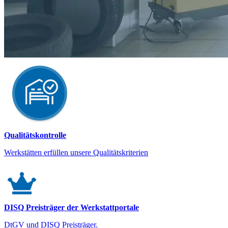
Qualitätskontrolle
Werkstätten erfüllen unsere Qualitätskriterien
DISQ Preisträger der Werkstattportale
DtGV und DISQ Preisträger.