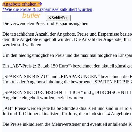
Angebote erhalten
*Wie die Preise & Ersparnisse kalkuliert wurden
Schließen
Die verwendeten Preis- und Ersparnisangaben
Die tatsächlichen Anzahl der Angebote, Preise und Ersparnisse basiere
dem Ihre Angebote eingeholt wurden. Die Anzahl der Angebote, Ihr i
werden soll variieren.
Um den niedrigstmöglichen Preis und die maximal möglichen Einspar
Ein „AB”-Preis (z.B. „ab 150 Euro“) bezeichnet den aktuell günstigs
„SPAREN SIE BIS ZU” und „EINSPARUNGEN” bezeichnen die Ersparni
Umkreis der Angebotseinholung die beworbene „SPAREN SIE BIS ZU
„SPAREN SIE DURCHSCHNITTLICH” und „DURCHSCHNITTSPREIS” bezei
Angebote eingeholt wurden, erzielt wurden.
„AB”-Preise werden jede halbe Stunde aktualisiert und sind in Euro a
Juli und 1. Oktober aktualisiert, für Jobs, die mindestens 4 Angebote
Die Preise inkludieren die Mehrwertsteuer und eventuell anfallende K