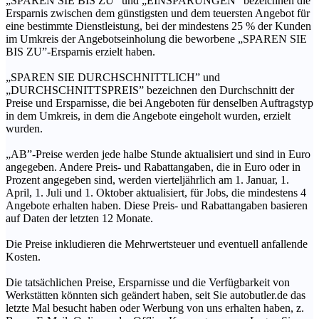
„SPAREN SIE BIS ZU” und „EINSPARUNGEN” bezeichnen die
Ersparnis zwischen dem günstigsten und dem teuersten Angebot für
eine bestimmte Dienstleistung, bei der mindestens 25 % der Kunden
im Umkreis der Angebotseinholung die beworbene „SPAREN SIE
BIS ZU”-Ersparnis erzielt haben.
„SPAREN SIE DURCHSCHNITTLICH” und
„DURCHSCHNITTSPREIS” bezeichnen den Durchschnitt der
Preise und Ersparnisse, die bei Angeboten für denselben Auftragstyp
in dem Umkreis, in dem die Angebote eingeholt wurden, erzielt
wurden.
„AB”-Preise werden jede halbe Stunde aktualisiert und sind in Euro
angegeben. Andere Preis- und Rabattangaben, die in Euro oder in
Prozent angegeben sind, werden vierteljährlich am 1. Januar, 1.
April, 1. Juli und 1. Oktober aktualisiert, für Jobs, die mindestens 4
Angebote erhalten haben. Diese Preis- und Rabattangaben basieren
auf Daten der letzten 12 Monate.
Die Preise inkludieren die Mehrwertsteuer und eventuell anfallende
Kosten.
Die tatsächlichen Preise, Ersparnisse und die Verfügbarkeit von
Werkstätten könnten sich geändert haben, seit Sie autobutler.de das
letzte Mal besucht haben oder Werbung von uns erhalten haben, z.