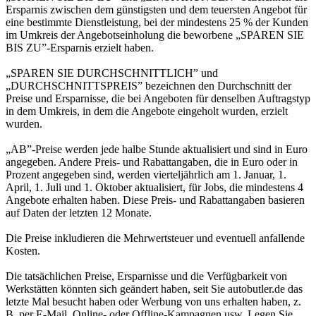
Ersparnis zwischen dem günstigsten und dem teuersten Angebot für
eine bestimmte Dienstleistung, bei der mindestens 25 % der Kunden
im Umkreis der Angebotseinholung die beworbene „SPAREN SIE
BIS ZU”-Ersparnis erzielt haben.
„SPAREN SIE DURCHSCHNITTLICH” und
„DURCHSCHNITTSPREIS” bezeichnen den Durchschnitt der
Preise und Ersparnisse, die bei Angeboten für denselben Auftragstyp
in dem Umkreis, in dem die Angebote eingeholt wurden, erzielt
wurden.
„AB”-Preise werden jede halbe Stunde aktualisiert und sind in Euro
angegeben. Andere Preis- und Rabattangaben, die in Euro oder in
Prozent angegeben sind, werden vierteljährlich am 1. Januar, 1.
April, 1. Juli und 1. Oktober aktualisiert, für Jobs, die mindestens 4
Angebote erhalten haben. Diese Preis- und Rabattangaben basieren
auf Daten der letzten 12 Monate.
Die Preise inkludieren die Mehrwertsteuer und eventuell anfallende
Kosten.
Die tatsächlichen Preise, Ersparnisse und die Verfügbarkeit von
Werkstätten könnten sich geändert haben, seit Sie autobutler.de das
letzte Mal besucht haben oder Werbung von uns erhalten haben, z.
B. per E-Mail, Online- oder Offline-Kampagnen usw. Legen Sie