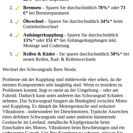
Bremsen
– Sparen Sie durchschnittlich
78%
* oder
73
€
* bei Bremsreparaturen
Ölwechsel
– Sparen Sie durchschnittlich
34%
* beim
Getriebeölwechsel
Anhängerkupplung
- Sparen Sie durchschnittlich
13%
* oder
151 €
* bei Anhängerkupplungen inkl.
Montage und Codierung
Reifen & Räder
- Sie sparen durchschnittlich
50%
* bei
neuen Reifen, Rad- & Reifenwechseln
Wechsel des Schwungrads Ihres Skoda
Probleme mit der Kupplung sind mittlerweile eher selten, da die
meisten Komponenten sehr langlebig sind. Wenn es trotzdem zu
Problemen kommt, liegt es meist an der Umgebung – oder am
Fahrstil. Dadurch kann unter anderem das Schwungrad Schaden
nehmen. Das Schwungrad fungiert als Bindeglied zwischen Motor
und Kupplung. Es dämpft die Motorgeräusche und reduziert
Vibrationen - insbesondere bei Dieselmotoren. Typische Anzeichen
eines defekten Schwungrads sind unter anderem hämmernde
Geräusche im Leerlauf, metallische Klopfgeräusche beim
Einschalten des Motors, Vibrationen beim Beschleunigen und ein
verbrannter Geruch. Um Ihre Kupplung zu schonen, müssen Sie