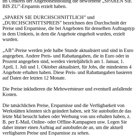
im Umkreis der Angebotseinholung die beworbene „SPAREN SIE
BIS ZU”-Ersparnis erzielt haben.
„SPAREN SIE DURCHSCHNITTLICH” und
„DURCHSCHNITTSPREIS” bezeichnen den Durchschnitt der
Preise und Ersparnisse, die bei Angeboten für denselben Auftragstyp
in dem Umkreis, in dem die Angebote eingeholt wurden, erzielt
wurden.
„AB”-Preise werden jede halbe Stunde aktualisiert und sind in Euro
angegeben. Andere Preis- und Rabattangaben, die in Euro oder in
Prozent angegeben sind, werden vierteljährlich am 1. Januar, 1.
April, 1. Juli und 1. Oktober aktualisiert, für Jobs, die mindestens 4
Angebote erhalten haben. Diese Preis- und Rabattangaben basieren
auf Daten der letzten 12 Monate.
Die Preise inkludieren die Mehrwertsteuer und eventuell anfallende
Kosten.
Die tatsächlichen Preise, Ersparnisse und die Verfügbarkeit von
Werkstätten könnten sich geändert haben, seit Sie autobutler.de das
letzte Mal besucht haben oder Werbung von uns erhalten haben, z.
B. per E-Mail, Online- oder Offline-Kampagnen usw. Legen Sie
daher immer einen Auftrag auf autobutler.de an, um die aktuell
verfügbaren Preise und Ersparnisse zu sehen.