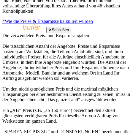
inkl. Filter, Nachfüllen von bis zu 5 Liter Motoröl und eine
vollständige Überprüfung Ihres Autos anhand von 46 visuellen
Kontrollpunkten
*Wie die Preise & Ersparnisse kalkuliert wurden
Schließen
Die verwendeten Preis- und Ersparnisangaben
Die tatsächlichen Anzahl der Angebote, Preise und Ersparnisse
basieren auf Werkstätten, die Teil von Autobutler sind, und ihren
individuellen Preisen für alle Aufträge einschließlich Angebote im
Umkreis, in dem Ihre Angebote eingeholt wurden. Die Anzahl der
Angebote, Ihr individueller Preis und Ihre Ersparnis können je nach
Automarke, Modell, Baujahr und an welchem Ort im Land Ihr
Auftrag ausgeführt werden soll variieren.
Um den niedrigstmöglichen Preis und die maximal möglichen
Einsparungen bei einer bestimmten Dienstleistung zu sehen, muss in
der Angebotsübersicht „Das ganze Land“ ausgewählt werden.
Ein „AB”-Preis (z.B. „ab 150 Euro“) bezeichnet den aktuell
günstigsten verfügbaren Preis für dieselbe Art von Auftrag von
Werkstätten im ganzen Land.
„SPAREN SIE BIS ZU” und „EINSPARUNGEN” bezeichnen die