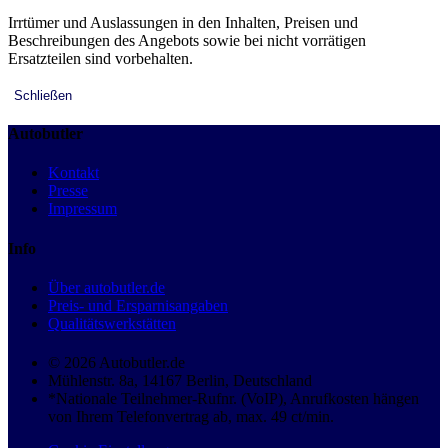
Irrtümer und Auslassungen in den Inhalten, Preisen und
Beschreibungen des Angebots sowie bei nicht vorrätigen
Ersatzteilen sind vorbehalten.
Schließen
Autobutler
Kontakt
Presse
Impressum
Info
Über autobutler.de
Preis- und Ersparnisangaben
Qualitätswerkstätten
© 2026 Autobutler.de
Mühlenstr. 8a, 14167 Berlin, Deutschland
*Nationale Teilnehmer-Rufnr. (VoIP), Anrufkosten hängen
von Ihrem Telefonvertrag ab, max. 49 ct/min.