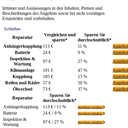
Irrtümer und Auslassungen in den Inhalten, Preisen und
Beschreibungen des Angebots sowie bei nicht vorrätigen
Ersatzteilen sind vorbehalten.
Schließen
Vergleichen und
Sparen Sie
Reparatur
sparen*
durchschnittlich*
Anhängerkupplung
113 €
11 %
Angebot
Batterie
24 €
9 %
Angebot
Inspektion &
97 €
27 %
Angebot
Wartung
Klimaanlage
101 €
47 %
Angebot
Kupplung
185 €
15 %
Angebot
Reifen und Räder
57 €
50 %
Angebot
Ölwechsel
73 €
37 %
Angebot
Sparen Sie
Reparatur
durchschnittlich*
Anhängerkupplung
113 € / 11 %
Angebote erhalten
Batterie
24 € / 9 %
Angebote erhalten
Inspektion &
97 € / 27 %
Angebote erhalten
Wartung