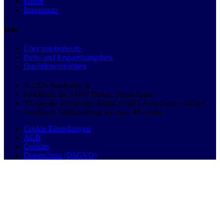
Presse
Impressum
Info
Über autobutler.de
Preis- und Ersparnisangaben
Qualitätswerkstätten
© 2026 Autobutler.de
Mühlenstr. 8a, 14167 Berlin, Deutschland
*Nationale Teilnehmer-Rufnr. (VoIP), Anrufkosten hängen
von Ihrem Telefonvertrag ab, max. 49 ct/min.
Cookie Einstellungen
AGB
Cookies
Datenschutz (DSGVO)