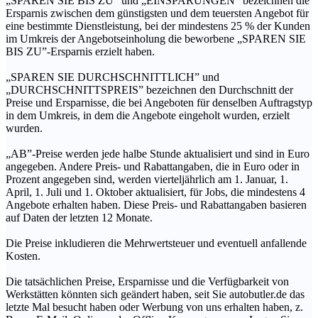
„SPAREN SIE BIS ZU” und „EINSPARUNGEN” bezeichnen die
Ersparnis zwischen dem günstigsten und dem teuersten Angebot für
eine bestimmte Dienstleistung, bei der mindestens 25 % der Kunden
im Umkreis der Angebotseinholung die beworbene „SPAREN SIE
BIS ZU”-Ersparnis erzielt haben.
„SPAREN SIE DURCHSCHNITTLICH” und
„DURCHSCHNITTSPREIS” bezeichnen den Durchschnitt der
Preise und Ersparnisse, die bei Angeboten für denselben Auftragstyp
in dem Umkreis, in dem die Angebote eingeholt wurden, erzielt
wurden.
„AB”-Preise werden jede halbe Stunde aktualisiert und sind in Euro
angegeben. Andere Preis- und Rabattangaben, die in Euro oder in
Prozent angegeben sind, werden vierteljährlich am 1. Januar, 1.
April, 1. Juli und 1. Oktober aktualisiert, für Jobs, die mindestens 4
Angebote erhalten haben. Diese Preis- und Rabattangaben basieren
auf Daten der letzten 12 Monate.
Die Preise inkludieren die Mehrwertsteuer und eventuell anfallende
Kosten.
Die tatsächlichen Preise, Ersparnisse und die Verfügbarkeit von
Werkstätten könnten sich geändert haben, seit Sie autobutler.de das
letzte Mal besucht haben oder Werbung von uns erhalten haben, z.