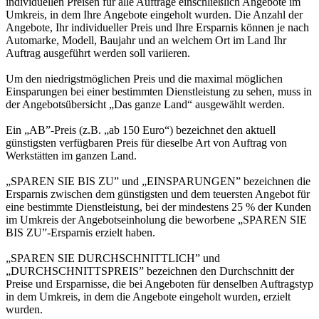
individuellen Preisen für alle Aufträge einschließlich Angebote im
Umkreis, in dem Ihre Angebote eingeholt wurden. Die Anzahl der
Angebote, Ihr individueller Preis und Ihre Ersparnis können je nach
Automarke, Modell, Baujahr und an welchem Ort im Land Ihr
Auftrag ausgeführt werden soll variieren.
Um den niedrigstmöglichen Preis und die maximal möglichen
Einsparungen bei einer bestimmten Dienstleistung zu sehen, muss in
der Angebotsübersicht „Das ganze Land“ ausgewählt werden.
Ein „AB”-Preis (z.B. „ab 150 Euro“) bezeichnet den aktuell
günstigsten verfügbaren Preis für dieselbe Art von Auftrag von
Werkstätten im ganzen Land.
„SPAREN SIE BIS ZU” und „EINSPARUNGEN” bezeichnen die
Ersparnis zwischen dem günstigsten und dem teuersten Angebot für
eine bestimmte Dienstleistung, bei der mindestens 25 % der Kunden
im Umkreis der Angebotseinholung die beworbene „SPAREN SIE
BIS ZU”-Ersparnis erzielt haben.
„SPAREN SIE DURCHSCHNITTLICH” und
„DURCHSCHNITTSPREIS” bezeichnen den Durchschnitt der
Preise und Ersparnisse, die bei Angeboten für denselben Auftragstyp
in dem Umkreis, in dem die Angebote eingeholt wurden, erzielt
wurden.