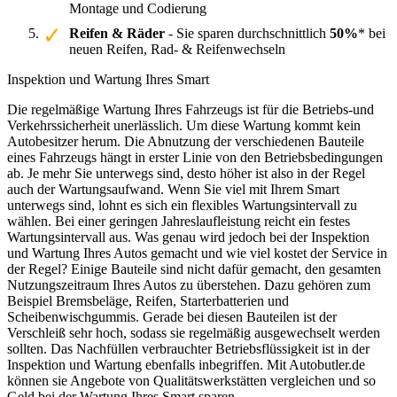
Montage und Codierung
Reifen & Räder
- Sie sparen durchschnittlich
50%
* bei
neuen Reifen, Rad- & Reifenwechseln
Inspektion und Wartung Ihres Smart
Die regelmäßige Wartung Ihres Fahrzeugs ist für die Betriebs-und
Verkehrssicherheit unerlässlich. Um diese Wartung kommt kein
Autobesitzer herum. Die Abnutzung der verschiedenen Bauteile
eines Fahrzeugs hängt in erster Linie von den Betriebsbedingungen
ab. Je mehr Sie unterwegs sind, desto höher ist also in der Regel
auch der Wartungsaufwand. Wenn Sie viel mit Ihrem Smart
unterwegs sind, lohnt es sich ein flexibles Wartungsintervall zu
wählen. Bei einer geringen Jahreslaufleistung reicht ein festes
Wartungsintervall aus. Was genau wird jedoch bei der Inspektion
und Wartung Ihres Autos gemacht und wie viel kostet der Service in
der Regel? Einige Bauteile sind nicht dafür gemacht, den gesamten
Nutzungszeitraum Ihres Autos zu überstehen. Dazu gehören zum
Beispiel Bremsbeläge, Reifen, Starterbatterien und
Scheibenwischgummis. Gerade bei diesen Bauteilen ist der
Verschleiß sehr hoch, sodass sie regelmäßig ausgewechselt werden
sollten. Das Nachfüllen verbrauchter Betriebsflüssigkeit ist in der
Inspektion und Wartung ebenfalls inbegriffen. Mit Autobutler.de
können sie Angebote von Qualitätswerkstätten vergleichen und so
Geld bei der Wartung Ihres Smart sparen.