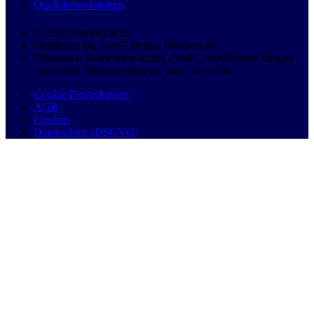
Qualitätswerkstätten
© 2026 Autobutler.de
Mühlenstr. 8a, 14167 Berlin, Deutschland
*Nationale Teilnehmer-Rufnr. (VoIP), Anrufkosten hängen
von Ihrem Telefonvertrag ab, max. 49 ct/min.
Cookie Einstellungen
AGB
Cookies
Datenschutz (DSGVO)