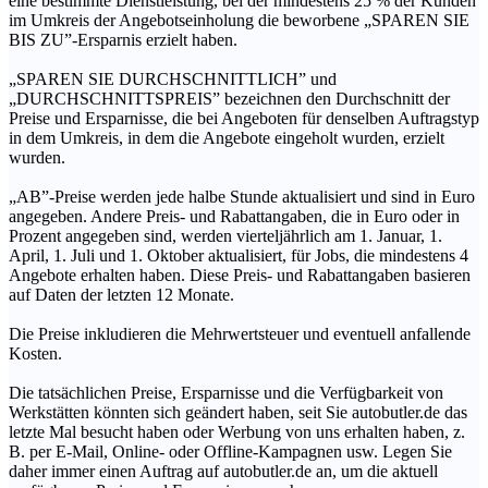
eine bestimmte Dienstleistung, bei der mindestens 25 % der Kunden
im Umkreis der Angebotseinholung die beworbene „SPAREN SIE
BIS ZU”-Ersparnis erzielt haben.
„SPAREN SIE DURCHSCHNITTLICH” und
„DURCHSCHNITTSPREIS” bezeichnen den Durchschnitt der
Preise und Ersparnisse, die bei Angeboten für denselben Auftragstyp
in dem Umkreis, in dem die Angebote eingeholt wurden, erzielt
wurden.
„AB”-Preise werden jede halbe Stunde aktualisiert und sind in Euro
angegeben. Andere Preis- und Rabattangaben, die in Euro oder in
Prozent angegeben sind, werden vierteljährlich am 1. Januar, 1.
April, 1. Juli und 1. Oktober aktualisiert, für Jobs, die mindestens 4
Angebote erhalten haben. Diese Preis- und Rabattangaben basieren
auf Daten der letzten 12 Monate.
Die Preise inkludieren die Mehrwertsteuer und eventuell anfallende
Kosten.
Die tatsächlichen Preise, Ersparnisse und die Verfügbarkeit von
Werkstätten könnten sich geändert haben, seit Sie autobutler.de das
letzte Mal besucht haben oder Werbung von uns erhalten haben, z.
B. per E-Mail, Online- oder Offline-Kampagnen usw. Legen Sie
daher immer einen Auftrag auf autobutler.de an, um die aktuell