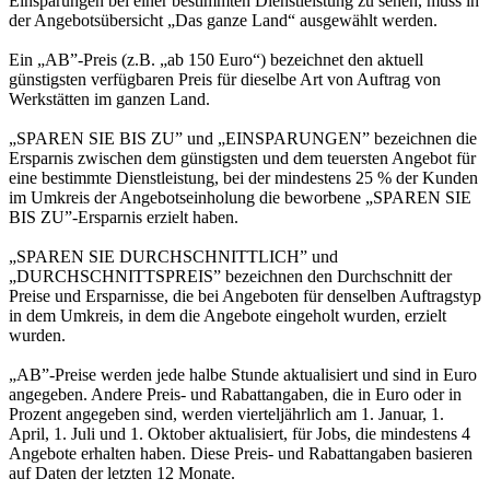
Einsparungen bei einer bestimmten Dienstleistung zu sehen, muss in
der Angebotsübersicht „Das ganze Land“ ausgewählt werden.
Ein „AB”-Preis (z.B. „ab 150 Euro“) bezeichnet den aktuell
günstigsten verfügbaren Preis für dieselbe Art von Auftrag von
Werkstätten im ganzen Land.
„SPAREN SIE BIS ZU” und „EINSPARUNGEN” bezeichnen die
Ersparnis zwischen dem günstigsten und dem teuersten Angebot für
eine bestimmte Dienstleistung, bei der mindestens 25 % der Kunden
im Umkreis der Angebotseinholung die beworbene „SPAREN SIE
BIS ZU”-Ersparnis erzielt haben.
„SPAREN SIE DURCHSCHNITTLICH” und
„DURCHSCHNITTSPREIS” bezeichnen den Durchschnitt der
Preise und Ersparnisse, die bei Angeboten für denselben Auftragstyp
in dem Umkreis, in dem die Angebote eingeholt wurden, erzielt
wurden.
„AB”-Preise werden jede halbe Stunde aktualisiert und sind in Euro
angegeben. Andere Preis- und Rabattangaben, die in Euro oder in
Prozent angegeben sind, werden vierteljährlich am 1. Januar, 1.
April, 1. Juli und 1. Oktober aktualisiert, für Jobs, die mindestens 4
Angebote erhalten haben. Diese Preis- und Rabattangaben basieren
auf Daten der letzten 12 Monate.