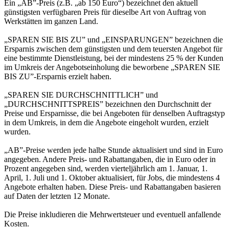
Ein „AB”-Preis (z.B. „ab 150 Euro“) bezeichnet den aktuell
günstigsten verfügbaren Preis für dieselbe Art von Auftrag von
Werkstätten im ganzen Land.
„SPAREN SIE BIS ZU” und „EINSPARUNGEN” bezeichnen die
Ersparnis zwischen dem günstigsten und dem teuersten Angebot für
eine bestimmte Dienstleistung, bei der mindestens 25 % der Kunden
im Umkreis der Angebotseinholung die beworbene „SPAREN SIE
BIS ZU”-Ersparnis erzielt haben.
„SPAREN SIE DURCHSCHNITTLICH” und
„DURCHSCHNITTSPREIS” bezeichnen den Durchschnitt der
Preise und Ersparnisse, die bei Angeboten für denselben Auftragstyp
in dem Umkreis, in dem die Angebote eingeholt wurden, erzielt
wurden.
„AB”-Preise werden jede halbe Stunde aktualisiert und sind in Euro
angegeben. Andere Preis- und Rabattangaben, die in Euro oder in
Prozent angegeben sind, werden vierteljährlich am 1. Januar, 1.
April, 1. Juli und 1. Oktober aktualisiert, für Jobs, die mindestens 4
Angebote erhalten haben. Diese Preis- und Rabattangaben basieren
auf Daten der letzten 12 Monate.
Die Preise inkludieren die Mehrwertsteuer und eventuell anfallende
Kosten.