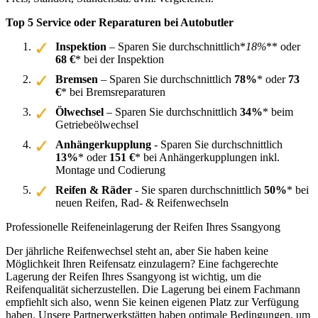
Top 5 Service oder Reparaturen bei Autobutler
Inspektion
– Sparen Sie durchschnittlich*
18%
** oder
68 €
* bei der Inspektion
Bremsen
– Sparen Sie durchschnittlich
78%
* oder
73
€
* bei Bremsreparaturen
Ölwechsel
– Sparen Sie durchschnittlich
34%
* beim
Getriebeölwechsel
Anhängerkupplung
- Sparen Sie durchschnittlich
13%
* oder
151 €
* bei Anhängerkupplungen inkl.
Montage und Codierung
Reifen & Räder
- Sie sparen durchschnittlich
50%
* bei
neuen Reifen, Rad- & Reifenwechseln
Professionelle Reifeneinlagerung der Reifen Ihres Ssangyong
Der jährliche Reifenwechsel steht an, aber Sie haben keine
Möglichkeit Ihren Reifensatz einzulagern? Eine fachgerechte
Lagerung der Reifen Ihres Ssangyong ist wichtig, um die
Reifenqualität sicherzustellen. Die Lagerung bei einem Fachmann
empfiehlt sich also, wenn Sie keinen eigenen Platz zur Verfügung
haben. Unsere Partnerwerkstätten haben optimale Bedingungen, um