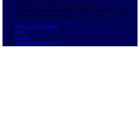
Mühlenstr. 8a, 14167 Berlin, Deutschland
*Nationale Teilnehmer-Rufnr. (VoIP), Anrufkosten hängen
von Ihrem Telefonvertrag ab, max. 49 ct/min.
Cookie Einstellungen
AGB
Cookies
Datenschutz (DSGVO)