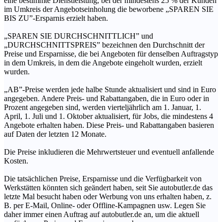
eine bestimmte Dienstleistung, bei der mindestens 25 % der Kunden
im Umkreis der Angebotseinholung die beworbene „SPAREN SIE
BIS ZU”-Ersparnis erzielt haben.
„SPAREN SIE DURCHSCHNITTLICH” und
„DURCHSCHNITTSPREIS” bezeichnen den Durchschnitt der
Preise und Ersparnisse, die bei Angeboten für denselben Auftragstyp
in dem Umkreis, in dem die Angebote eingeholt wurden, erzielt
wurden.
„AB”-Preise werden jede halbe Stunde aktualisiert und sind in Euro
angegeben. Andere Preis- und Rabattangaben, die in Euro oder in
Prozent angegeben sind, werden vierteljährlich am 1. Januar, 1.
April, 1. Juli und 1. Oktober aktualisiert, für Jobs, die mindestens 4
Angebote erhalten haben. Diese Preis- und Rabattangaben basieren
auf Daten der letzten 12 Monate.
Die Preise inkludieren die Mehrwertsteuer und eventuell anfallende
Kosten.
Die tatsächlichen Preise, Ersparnisse und die Verfügbarkeit von
Werkstätten könnten sich geändert haben, seit Sie autobutler.de das
letzte Mal besucht haben oder Werbung von uns erhalten haben, z.
B. per E-Mail, Online- oder Offline-Kampagnen usw. Legen Sie
daher immer einen Auftrag auf autobutler.de an, um die aktuell