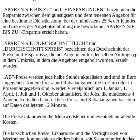
„SPAREN SIE BIS ZU” und „EINSPARUNGEN” bezeichnen die
Ersparnis zwischen dem günstigsten und dem teuersten Angebot für
eine bestimmte Dienstleistung, bei der mindestens 25 % der Kunden
im Umkreis der Angebotseinholung die beworbene „SPAREN SIE
BIS ZU”-Ersparnis erzielt haben.
„SPAREN SIE DURCHSCHNITTLICH” und
„DURCHSCHNITTSPREIS” bezeichnen den Durchschnitt der
Preise und Ersparnisse, die bei Angeboten für denselben Auftragstyp
in dem Umkreis, in dem die Angebote eingeholt wurden, erzielt
wurden.
„AB”-Preise werden jede halbe Stunde aktualisiert und sind in Euro
angegeben. Andere Preis- und Rabattangaben, die in Euro oder in
Prozent angegeben sind, werden vierteljährlich am 1. Januar, 1.
April, 1. Juli und 1. Oktober aktualisiert, für Jobs, die mindestens 4
Angebote erhalten haben. Diese Preis- und Rabattangaben basieren
auf Daten der letzten 12 Monate.
Die Preise inkludieren die Mehrwertsteuer und eventuell anfallende
Kosten.
Die tatsächlichen Preise, Ersparnisse und die Verfügbarkeit von
Werkstätten könnten sich geändert haben, seit Sie autobutler.de das