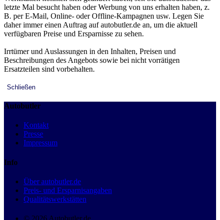
letzte Mal besucht haben oder Werbung von uns erhalten haben, z.
B. per E-Mail, Online- oder Offline-Kampagnen usw. Legen Sie
daher immer einen Auftrag auf autobutler.de an, um die aktuell
verfügbaren Preise und Ersparnisse zu sehen.
Irrtümer und Auslassungen in den Inhalten, Preisen und
Beschreibungen des Angebots sowie bei nicht vorrätigen
Ersatzteilen sind vorbehalten.
Schließen
Autobutler
Kontakt
Presse
Impressum
Info
Über autobutler.de
Preis- und Ersparnisangaben
Qualitätswerkstätten
© 2026 Autobutler.de