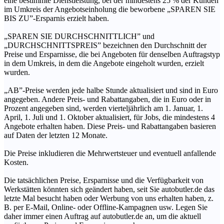
eine bestimmte Dienstleistung, bei der mindestens 25 % der Kunden
im Umkreis der Angebotseinholung die beworbene „SPAREN SIE
BIS ZU”-Ersparnis erzielt haben.
„SPAREN SIE DURCHSCHNITTLICH” und
„DURCHSCHNITTSPREIS” bezeichnen den Durchschnitt der
Preise und Ersparnisse, die bei Angeboten für denselben Auftragstyp
in dem Umkreis, in dem die Angebote eingeholt wurden, erzielt
wurden.
„AB”-Preise werden jede halbe Stunde aktualisiert und sind in Euro
angegeben. Andere Preis- und Rabattangaben, die in Euro oder in
Prozent angegeben sind, werden vierteljährlich am 1. Januar, 1.
April, 1. Juli und 1. Oktober aktualisiert, für Jobs, die mindestens 4
Angebote erhalten haben. Diese Preis- und Rabattangaben basieren
auf Daten der letzten 12 Monate.
Die Preise inkludieren die Mehrwertsteuer und eventuell anfallende
Kosten.
Die tatsächlichen Preise, Ersparnisse und die Verfügbarkeit von
Werkstätten könnten sich geändert haben, seit Sie autobutler.de das
letzte Mal besucht haben oder Werbung von uns erhalten haben, z.
B. per E-Mail, Online- oder Offline-Kampagnen usw. Legen Sie
daher immer einen Auftrag auf autobutler.de an, um die aktuell