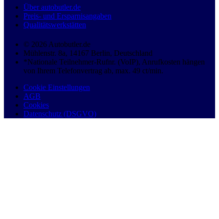
Über autobutler.de
Preis- und Ersparnisangaben
Qualitätswerkstätten
© 2026 Autobutler.de
Mühlenstr. 8a, 14167 Berlin, Deutschland
*Nationale Teilnehmer-Rufnr. (VoIP), Anrufkosten hängen
von Ihrem Telefonvertrag ab, max. 49 ct/min.
Cookie Einstellungen
AGB
Cookies
Datenschutz (DSGVO)