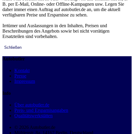
B. per E-Mail, Online- oder Offline-Kampagnen usw. Legen Sie
daher immer einen Auftrag auf autobutler.de an, um die aktuell
verfügbaren Preise und Ersparnisse zu sehen.
Irrtümer und Auslassungen in den Inhalten, Preisen und
Beschreibungen des Angebots sowie bei nicht vorrätigen
Ersatzteilen sind vorbehalten.
Schließen
Autobutler
Kontakt
Presse
Impressum
Info
Über autobutler.de
Preis- und Ersparnisangaben
Qualitätswerkstätten
© 2026 Autobutler.de
Mühlenstr. 8a, 14167 Berlin, Deutschland