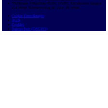
*Nationale Teilnehmer-Rufnr. (VoIP), Anrufkosten hängen
von Ihrem Telefonvertrag ab, max. 49 ct/min.
Cookie Einstellungen
AGB
Cookies
Datenschutz (DSGVO)