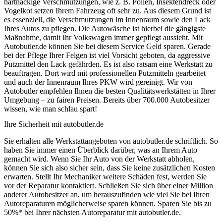
hartnäckige Verschmutzungen, wie z. B. Pollen, Insektendreck oder
Vogelkot setzen Ihrem Fahrzeug oft sehr zu. Aus diesem Grund ist
es essenziell, die Verschmutzungen im Innenraum sowie den Lack
Ihres Autos zu pflegen. Die Autowäsche ist hierbei die gängigste
Maßnahme, damit Ihr Volkswagen immer gepflegt aussieht. Mit
Autobutler.de können Sie bei diesem Service Geld sparen. Gerade
bei der Pflege Ihrer Felgen ist viel Vorsicht geboten, da aggressive
Putzmittel den Lack gefährden. Es ist also ratsam eine Werkstatt zu
beauftragen. Dort wird mit professionellen Putzmitteln gearbeitet
und auch der Innenraum Ihres PKW wird gereinigt. Wir von
Autobutler empfehlen Ihnen die besten Qualitätswerkstätten in Ihrer
Umgebung – zu fairen Preisen. Bereits über 700.000 Autobesitzer
wissen, wie man schlau spart!
Ihre Sicherheit mit autobutler.de
Sie erhalten alle Werkstattangeboten von autobutler.de schriftlich. So
haben Sie immer einen Überblick darüber, was an Ihrem Auto
gemacht wird. Wenn Sie Ihr Auto von der Werkstatt abholen,
können Sie sich also sicher sein, dass Sie keine zusätzlichen Kosten
erwarten. Stellt Ihr Mechaniker weitere Schäden fest, werden Sie
vor der Reparatur kontaktiert. Schließen Sie sich über einer Million
anderer Autobesitzer an, um herauszufinden wie viel Sie bei Ihren
Autoreparaturen möglicherweise sparen können. Sparen Sie bis zu
50%* bei Ihrer nächsten Autoreparatur mit autobutler.de.