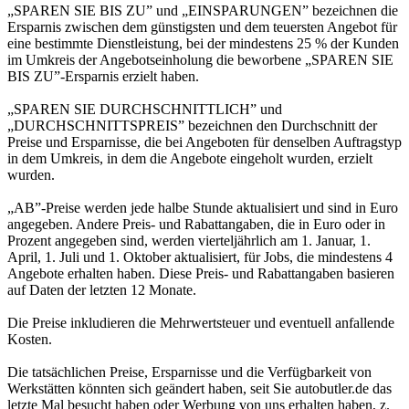
„SPAREN SIE BIS ZU” und „EINSPARUNGEN” bezeichnen die
Ersparnis zwischen dem günstigsten und dem teuersten Angebot für
eine bestimmte Dienstleistung, bei der mindestens 25 % der Kunden
im Umkreis der Angebotseinholung die beworbene „SPAREN SIE
BIS ZU”-Ersparnis erzielt haben.
„SPAREN SIE DURCHSCHNITTLICH” und
„DURCHSCHNITTSPREIS” bezeichnen den Durchschnitt der
Preise und Ersparnisse, die bei Angeboten für denselben Auftragstyp
in dem Umkreis, in dem die Angebote eingeholt wurden, erzielt
wurden.
„AB”-Preise werden jede halbe Stunde aktualisiert und sind in Euro
angegeben. Andere Preis- und Rabattangaben, die in Euro oder in
Prozent angegeben sind, werden vierteljährlich am 1. Januar, 1.
April, 1. Juli und 1. Oktober aktualisiert, für Jobs, die mindestens 4
Angebote erhalten haben. Diese Preis- und Rabattangaben basieren
auf Daten der letzten 12 Monate.
Die Preise inkludieren die Mehrwertsteuer und eventuell anfallende
Kosten.
Die tatsächlichen Preise, Ersparnisse und die Verfügbarkeit von
Werkstätten könnten sich geändert haben, seit Sie autobutler.de das
letzte Mal besucht haben oder Werbung von uns erhalten haben, z.