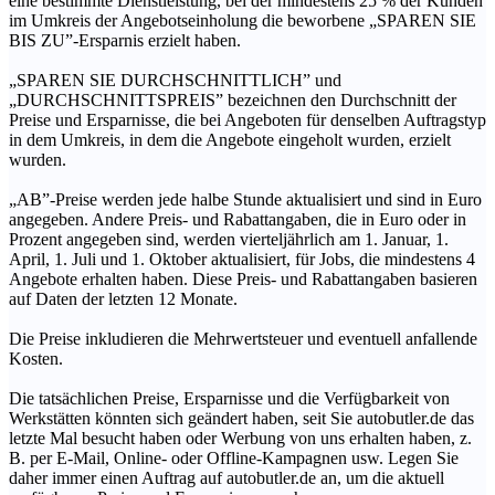
eine bestimmte Dienstleistung, bei der mindestens 25 % der Kunden
im Umkreis der Angebotseinholung die beworbene „SPAREN SIE
BIS ZU”-Ersparnis erzielt haben.
„SPAREN SIE DURCHSCHNITTLICH” und
„DURCHSCHNITTSPREIS” bezeichnen den Durchschnitt der
Preise und Ersparnisse, die bei Angeboten für denselben Auftragstyp
in dem Umkreis, in dem die Angebote eingeholt wurden, erzielt
wurden.
„AB”-Preise werden jede halbe Stunde aktualisiert und sind in Euro
angegeben. Andere Preis- und Rabattangaben, die in Euro oder in
Prozent angegeben sind, werden vierteljährlich am 1. Januar, 1.
April, 1. Juli und 1. Oktober aktualisiert, für Jobs, die mindestens 4
Angebote erhalten haben. Diese Preis- und Rabattangaben basieren
auf Daten der letzten 12 Monate.
Die Preise inkludieren die Mehrwertsteuer und eventuell anfallende
Kosten.
Die tatsächlichen Preise, Ersparnisse und die Verfügbarkeit von
Werkstätten könnten sich geändert haben, seit Sie autobutler.de das
letzte Mal besucht haben oder Werbung von uns erhalten haben, z.
B. per E-Mail, Online- oder Offline-Kampagnen usw. Legen Sie
daher immer einen Auftrag auf autobutler.de an, um die aktuell