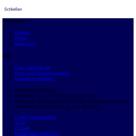
Schließen
Autobutler
Kontakt
Presse
Impressum
Info
Über autobutler.de
Preis- und Ersparnisangaben
Qualitätswerkstätten
© 2026 Autobutler.de
Mühlenstr. 8a, 14167 Berlin, Deutschland
*Nationale Teilnehmer-Rufnr. (VoIP), Anrufkosten hängen
von Ihrem Telefonvertrag ab, max. 49 ct/min.
Cookie Einstellungen
AGB
Cookies
Datenschutz (DSGVO)