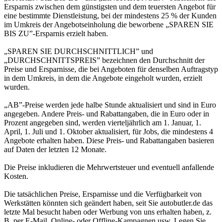
Ersparnis zwischen dem günstigsten und dem teuersten Angebot für
eine bestimmte Dienstleistung, bei der mindestens 25 % der Kunden
im Umkreis der Angebotseinholung die beworbene „SPAREN SIE
BIS ZU”-Ersparnis erzielt haben.
„SPAREN SIE DURCHSCHNITTLICH” und
„DURCHSCHNITTSPREIS” bezeichnen den Durchschnitt der
Preise und Ersparnisse, die bei Angeboten für denselben Auftragstyp
in dem Umkreis, in dem die Angebote eingeholt wurden, erzielt
wurden.
„AB”-Preise werden jede halbe Stunde aktualisiert und sind in Euro
angegeben. Andere Preis- und Rabattangaben, die in Euro oder in
Prozent angegeben sind, werden vierteljährlich am 1. Januar, 1.
April, 1. Juli und 1. Oktober aktualisiert, für Jobs, die mindestens 4
Angebote erhalten haben. Diese Preis- und Rabattangaben basieren
auf Daten der letzten 12 Monate.
Die Preise inkludieren die Mehrwertsteuer und eventuell anfallende
Kosten.
Die tatsächlichen Preise, Ersparnisse und die Verfügbarkeit von
Werkstätten könnten sich geändert haben, seit Sie autobutler.de das
letzte Mal besucht haben oder Werbung von uns erhalten haben, z.
B. per E-Mail, Online- oder Offline-Kampagnen usw. Legen Sie