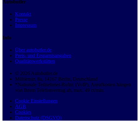
Autobutler
Kontakt
Presse
Impressum
Info
Über autobutler.de
Preis- und Ersparnisangaben
Qualitätswerkstätten
© 2026 Autobutler.de
Mühlenstr. 8a, 14167 Berlin, Deutschland
*Nationale Teilnehmer-Rufnr. (VoIP), Anrufkosten hängen
von Ihrem Telefonvertrag ab, max. 49 ct/min.
Cookie Einstellungen
AGB
Cookies
Datenschutz (DSGVO)