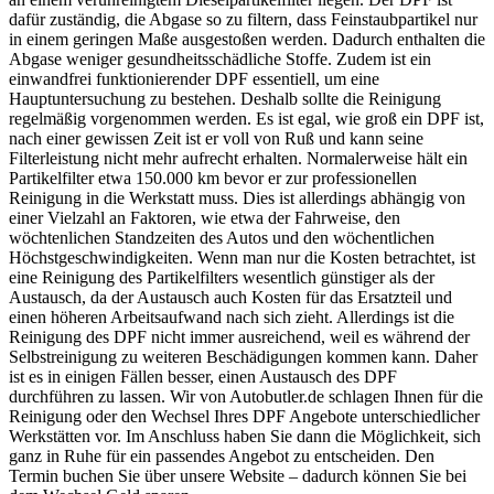
dafür zuständig, die Abgase so zu filtern, dass Feinstaubpartikel nur
in einem geringen Maße ausgestoßen werden. Dadurch enthalten die
Abgase weniger gesundheitsschädliche Stoffe. Zudem ist ein
einwandfrei funktionierender DPF essentiell, um eine
Hauptuntersuchung zu bestehen. Deshalb sollte die Reinigung
regelmäßig vorgenommen werden. Es ist egal, wie groß ein DPF ist,
nach einer gewissen Zeit ist er voll von Ruß und kann seine
Filterleistung nicht mehr aufrecht erhalten. Normalerweise hält ein
Partikelfilter etwa 150.000 km bevor er zur professionellen
Reinigung in die Werkstatt muss. Dies ist allerdings abhängig von
einer Vielzahl an Faktoren, wie etwa der Fahrweise, den
wöchtenlichen Standzeiten des Autos und den wöchentlichen
Höchstgeschwindigkeiten. Wenn man nur die Kosten betrachtet, ist
eine Reinigung des Partikelfilters wesentlich günstiger als der
Austausch, da der Austausch auch Kosten für das Ersatzteil und
einen höheren Arbeitsaufwand nach sich zieht. Allerdings ist die
Reinigung des DPF nicht immer ausreichend, weil es während der
Selbstreinigung zu weiteren Beschädigungen kommen kann. Daher
ist es in einigen Fällen besser, einen Austausch des DPF
durchführen zu lassen. Wir von Autobutler.de schlagen Ihnen für die
Reinigung oder den Wechsel Ihres DPF Angebote unterschiedlicher
Werkstätten vor. Im Anschluss haben Sie dann die Möglichkeit, sich
ganz in Ruhe für ein passendes Angebot zu entscheiden. Den
Termin buchen Sie über unsere Website – dadurch können Sie bei