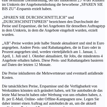
eine bestimmte Dienstleistung, bei der mindestens 25 % der Kunden
im Umkreis der Angebotseinholung die beworbene „SPAREN SIE
BIS ZU”-Ersparnis erzielt haben.
„SPAREN SIE DURCHSCHNITTLICH” und
„DURCHSCHNITTSPREIS” bezeichnen den Durchschnitt der
Preise und Ersparnisse, die bei Angeboten für denselben Auftragstyp
in dem Umkreis, in dem die Angebote eingeholt wurden, erzielt
wurden.
„AB”-Preise werden jede halbe Stunde aktualisiert und sind in Euro
angegeben. Andere Preis- und Rabattangaben, die in Euro oder in
Prozent angegeben sind, werden vierteljährlich am 1. Januar, 1.
April, 1. Juli und 1. Oktober aktualisiert, für Jobs, die mindestens 4
Angebote erhalten haben. Diese Preis- und Rabattangaben basieren
auf Daten der letzten 12 Monate.
Die Preise inkludieren die Mehrwertsteuer und eventuell anfallende
Kosten.
Die tatsächlichen Preise, Ersparnisse und die Verfügbarkeit von
Werkstätten könnten sich geändert haben, seit Sie autobutler.de das
letzte Mal besucht haben oder Werbung von uns erhalten haben, z.
B. per E-Mail, Online- oder Offline-Kampagnen usw. Legen Sie
daher immer einen Auftrag auf autobutler.de an, um die aktuell