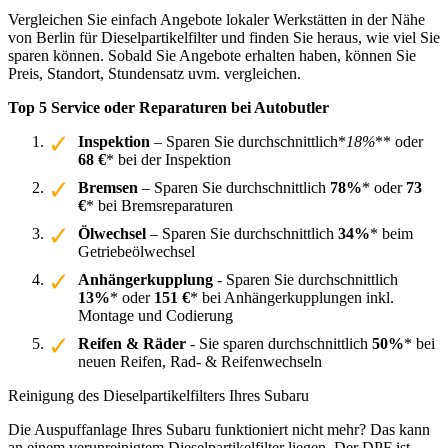
Vergleichen Sie einfach Angebote lokaler Werkstätten in der Nähe
von Berlin für Dieselpartikelfilter und finden Sie heraus, wie viel Sie
sparen können. Sobald Sie Angebote erhalten haben, können Sie
Preis, Standort, Stundensatz uvm. vergleichen.
Top 5 Service oder Reparaturen bei Autobutler
Inspektion
– Sparen Sie durchschnittlich*
18%
** oder
68 €
* bei der Inspektion
Bremsen
– Sparen Sie durchschnittlich
78%
* oder
73
€
* bei Bremsreparaturen
Ölwechsel
– Sparen Sie durchschnittlich
34%
* beim
Getriebeölwechsel
Anhängerkupplung
- Sparen Sie durchschnittlich
13%
* oder
151 €
* bei Anhängerkupplungen inkl.
Montage und Codierung
Reifen & Räder
- Sie sparen durchschnittlich
50%
* bei
neuen Reifen, Rad- & Reifenwechseln
Reinigung des Dieselpartikelfilters Ihres Subaru
Die Auspuffanlage Ihres Subaru funktioniert nicht mehr? Das kann
an einem verunreinigtem Dieselpartikelfilter liegen. Der DPF ist