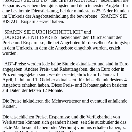
„SPAREN SIE BIS ZU” und „EINSPARUNGEN” bezeichnen die
Ersparnis zwischen dem günstigsten und dem teuersten Angebot für
eine bestimmte Dienstleistung, bei der mindestens 25 % der Kunden
im Umkreis der Angebotseinholung die beworbene „SPAREN SIE
BIS ZU”-Ersparnis erzielt haben.
„SPAREN SIE DURCHSCHNITTLICH” und
„DURCHSCHNITTSPREIS” bezeichnen den Durchschnitt der
Preise und Ersparnisse, die bei Angeboten für denselben Auftragstyp
in dem Umkreis, in dem die Angebote eingeholt wurden, erzielt
wurden.
„AB”-Preise werden jede halbe Stunde aktualisiert und sind in Euro
angegeben. Andere Preis- und Rabattangaben, die in Euro oder in
Prozent angegeben sind, werden vierteljährlich am 1. Januar, 1.
April, 1. Juli und 1. Oktober aktualisiert, für Jobs, die mindestens 4
Angebote erhalten haben. Diese Preis- und Rabattangaben basieren
auf Daten der letzten 12 Monate.
Die Preise inkludieren die Mehrwertsteuer und eventuell anfallende
Kosten.
Die tatsächlichen Preise, Ersparnisse und die Verfügbarkeit von
Werkstätten könnten sich geändert haben, seit Sie autobutler.de das
letzte Mal besucht haben oder Werbung von uns erhalten haben, z.