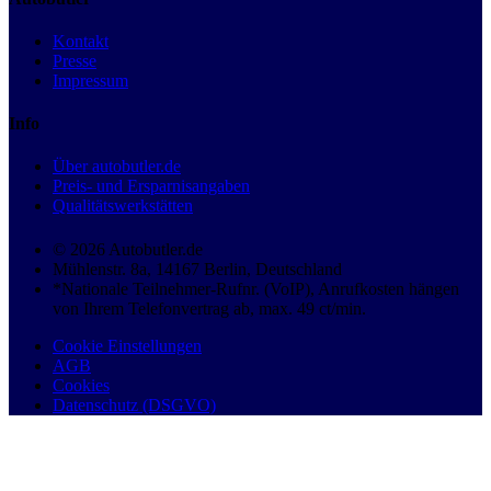
Kontakt
Presse
Impressum
Info
Über autobutler.de
Preis- und Ersparnisangaben
Qualitätswerkstätten
© 2026 Autobutler.de
Mühlenstr. 8a, 14167 Berlin, Deutschland
*Nationale Teilnehmer-Rufnr. (VoIP), Anrufkosten hängen
von Ihrem Telefonvertrag ab, max. 49 ct/min.
Cookie Einstellungen
AGB
Cookies
Datenschutz (DSGVO)