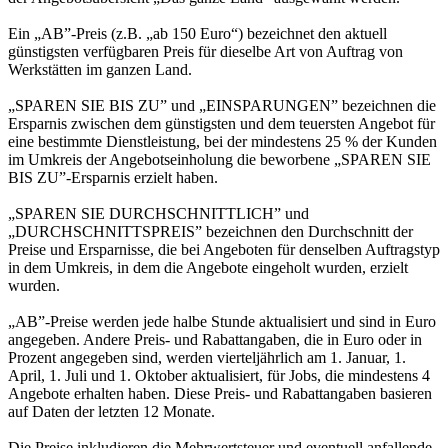
Ein „AB”-Preis (z.B. „ab 150 Euro“) bezeichnet den aktuell
günstigsten verfügbaren Preis für dieselbe Art von Auftrag von
Werkstätten im ganzen Land.
„SPAREN SIE BIS ZU” und „EINSPARUNGEN” bezeichnen die
Ersparnis zwischen dem günstigsten und dem teuersten Angebot für
eine bestimmte Dienstleistung, bei der mindestens 25 % der Kunden
im Umkreis der Angebotseinholung die beworbene „SPAREN SIE
BIS ZU”-Ersparnis erzielt haben.
„SPAREN SIE DURCHSCHNITTLICH” und
„DURCHSCHNITTSPREIS” bezeichnen den Durchschnitt der
Preise und Ersparnisse, die bei Angeboten für denselben Auftragstyp
in dem Umkreis, in dem die Angebote eingeholt wurden, erzielt
wurden.
„AB”-Preise werden jede halbe Stunde aktualisiert und sind in Euro
angegeben. Andere Preis- und Rabattangaben, die in Euro oder in
Prozent angegeben sind, werden vierteljährlich am 1. Januar, 1.
April, 1. Juli und 1. Oktober aktualisiert, für Jobs, die mindestens 4
Angebote erhalten haben. Diese Preis- und Rabattangaben basieren
auf Daten der letzten 12 Monate.
Die Preise inkludieren die Mehrwertsteuer und eventuell anfallende