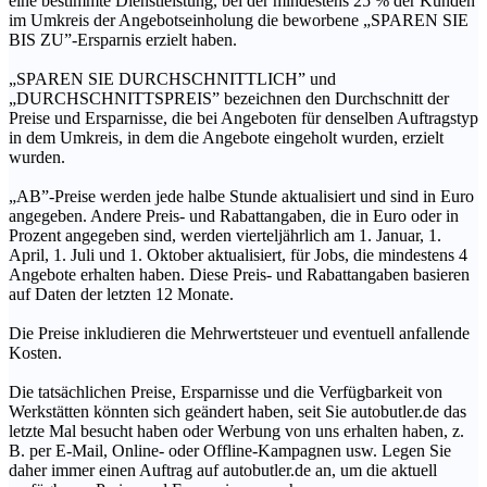
eine bestimmte Dienstleistung, bei der mindestens 25 % der Kunden
im Umkreis der Angebotseinholung die beworbene „SPAREN SIE
BIS ZU”-Ersparnis erzielt haben.
„SPAREN SIE DURCHSCHNITTLICH” und
„DURCHSCHNITTSPREIS” bezeichnen den Durchschnitt der
Preise und Ersparnisse, die bei Angeboten für denselben Auftragstyp
in dem Umkreis, in dem die Angebote eingeholt wurden, erzielt
wurden.
„AB”-Preise werden jede halbe Stunde aktualisiert und sind in Euro
angegeben. Andere Preis- und Rabattangaben, die in Euro oder in
Prozent angegeben sind, werden vierteljährlich am 1. Januar, 1.
April, 1. Juli und 1. Oktober aktualisiert, für Jobs, die mindestens 4
Angebote erhalten haben. Diese Preis- und Rabattangaben basieren
auf Daten der letzten 12 Monate.
Die Preise inkludieren die Mehrwertsteuer und eventuell anfallende
Kosten.
Die tatsächlichen Preise, Ersparnisse und die Verfügbarkeit von
Werkstätten könnten sich geändert haben, seit Sie autobutler.de das
letzte Mal besucht haben oder Werbung von uns erhalten haben, z.
B. per E-Mail, Online- oder Offline-Kampagnen usw. Legen Sie
daher immer einen Auftrag auf autobutler.de an, um die aktuell