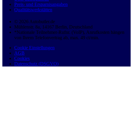
Preis- und Ersparnisangaben
Qualitätswerkstätten
© 2026 Autobutler.de
Mühlenstr. 8a, 14167 Berlin, Deutschland
*Nationale Teilnehmer-Rufnr. (VoIP), Anrufkosten hängen
von Ihrem Telefonvertrag ab, max. 49 ct/min.
Cookie Einstellungen
AGB
Cookies
Datenschutz (DSGVO)