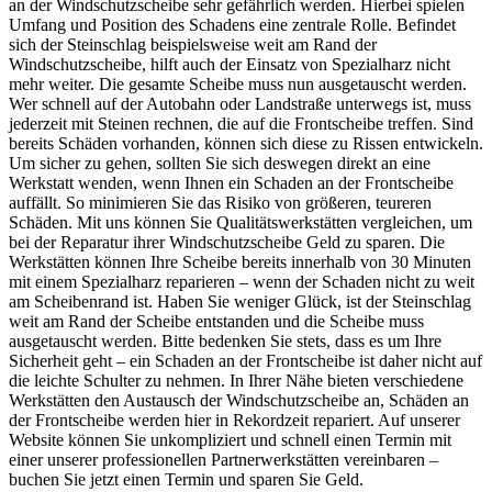
an der Windschutzscheibe sehr gefährlich werden. Hierbei spielen
Umfang und Position des Schadens eine zentrale Rolle. Befindet
sich der Steinschlag beispielsweise weit am Rand der
Windschutzscheibe, hilft auch der Einsatz von Spezialharz nicht
mehr weiter. Die gesamte Scheibe muss nun ausgetauscht werden.
Wer schnell auf der Autobahn oder Landstraße unterwegs ist, muss
jederzeit mit Steinen rechnen, die auf die Frontscheibe treffen. Sind
bereits Schäden vorhanden, können sich diese zu Rissen entwickeln.
Um sicher zu gehen, sollten Sie sich deswegen direkt an eine
Werkstatt wenden, wenn Ihnen ein Schaden an der Frontscheibe
auffällt. So minimieren Sie das Risiko von größeren, teureren
Schäden. Mit uns können Sie Qualitätswerkstätten vergleichen, um
bei der Reparatur ihrer Windschutzscheibe Geld zu sparen. Die
Werkstätten können Ihre Scheibe bereits innerhalb von 30 Minuten
mit einem Spezialharz reparieren – wenn der Schaden nicht zu weit
am Scheibenrand ist. Haben Sie weniger Glück, ist der Steinschlag
weit am Rand der Scheibe entstanden und die Scheibe muss
ausgetauscht werden. Bitte bedenken Sie stets, dass es um Ihre
Sicherheit geht – ein Schaden an der Frontscheibe ist daher nicht auf
die leichte Schulter zu nehmen. In Ihrer Nähe bieten verschiedene
Werkstätten den Austausch der Windschutzscheibe an, Schäden an
der Frontscheibe werden hier in Rekordzeit repariert. Auf unserer
Website können Sie unkompliziert und schnell einen Termin mit
einer unserer professionellen Partnerwerkstätten vereinbaren –
buchen Sie jetzt einen Termin und sparen Sie Geld.