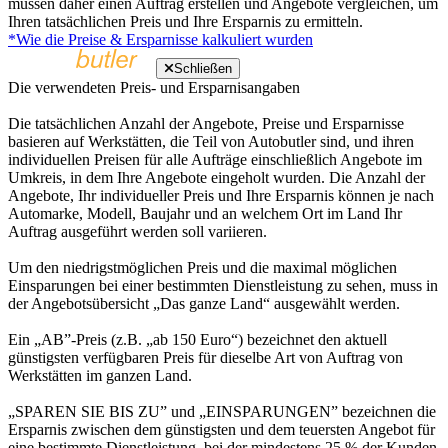
müssen daher einen Auftrag erstellen und Angebote vergleichen, um
Ihren tatsächlichen Preis und Ihre Ersparnis zu ermitteln.
*Wie die Preise & Ersparnisse kalkuliert wurden
Schließen
Die verwendeten Preis- und Ersparnisangaben
Die tatsächlichen Anzahl der Angebote, Preise und Ersparnisse
basieren auf Werkstätten, die Teil von Autobutler sind, und ihren
individuellen Preisen für alle Aufträge einschließlich Angebote im
Umkreis, in dem Ihre Angebote eingeholt wurden. Die Anzahl der
Angebote, Ihr individueller Preis und Ihre Ersparnis können je nach
Automarke, Modell, Baujahr und an welchem Ort im Land Ihr
Auftrag ausgeführt werden soll variieren.
Um den niedrigstmöglichen Preis und die maximal möglichen
Einsparungen bei einer bestimmten Dienstleistung zu sehen, muss in
der Angebotsübersicht „Das ganze Land“ ausgewählt werden.
Ein „AB”-Preis (z.B. „ab 150 Euro“) bezeichnet den aktuell
günstigsten verfügbaren Preis für dieselbe Art von Auftrag von
Werkstätten im ganzen Land.
„SPAREN SIE BIS ZU” und „EINSPARUNGEN” bezeichnen die
Ersparnis zwischen dem günstigsten und dem teuersten Angebot für
eine bestimmte Dienstleistung, bei der mindestens 25 % der Kunden