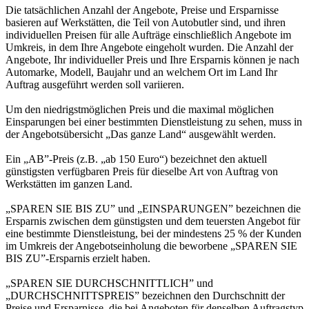
Die tatsächlichen Anzahl der Angebote, Preise und Ersparnisse
basieren auf Werkstätten, die Teil von Autobutler sind, und ihren
individuellen Preisen für alle Aufträge einschließlich Angebote im
Umkreis, in dem Ihre Angebote eingeholt wurden. Die Anzahl der
Angebote, Ihr individueller Preis und Ihre Ersparnis können je nach
Automarke, Modell, Baujahr und an welchem Ort im Land Ihr
Auftrag ausgeführt werden soll variieren.
Um den niedrigstmöglichen Preis und die maximal möglichen
Einsparungen bei einer bestimmten Dienstleistung zu sehen, muss in
der Angebotsübersicht „Das ganze Land“ ausgewählt werden.
Ein „AB”-Preis (z.B. „ab 150 Euro“) bezeichnet den aktuell
günstigsten verfügbaren Preis für dieselbe Art von Auftrag von
Werkstätten im ganzen Land.
„SPAREN SIE BIS ZU” und „EINSPARUNGEN” bezeichnen die
Ersparnis zwischen dem günstigsten und dem teuersten Angebot für
eine bestimmte Dienstleistung, bei der mindestens 25 % der Kunden
im Umkreis der Angebotseinholung die beworbene „SPAREN SIE
BIS ZU”-Ersparnis erzielt haben.
„SPAREN SIE DURCHSCHNITTLICH” und
„DURCHSCHNITTSPREIS” bezeichnen den Durchschnitt der
Preise und Ersparnisse, die bei Angeboten für denselben Auftragstyp