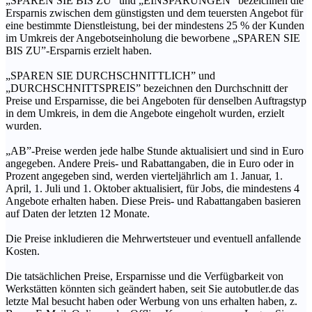
„SPAREN SIE BIS ZU” und „EINSPARUNGEN” bezeichnen die
Ersparnis zwischen dem günstigsten und dem teuersten Angebot für
eine bestimmte Dienstleistung, bei der mindestens 25 % der Kunden
im Umkreis der Angebotseinholung die beworbene „SPAREN SIE
BIS ZU”-Ersparnis erzielt haben.
„SPAREN SIE DURCHSCHNITTLICH” und
„DURCHSCHNITTSPREIS” bezeichnen den Durchschnitt der
Preise und Ersparnisse, die bei Angeboten für denselben Auftragstyp
in dem Umkreis, in dem die Angebote eingeholt wurden, erzielt
wurden.
„AB”-Preise werden jede halbe Stunde aktualisiert und sind in Euro
angegeben. Andere Preis- und Rabattangaben, die in Euro oder in
Prozent angegeben sind, werden vierteljährlich am 1. Januar, 1.
April, 1. Juli und 1. Oktober aktualisiert, für Jobs, die mindestens 4
Angebote erhalten haben. Diese Preis- und Rabattangaben basieren
auf Daten der letzten 12 Monate.
Die Preise inkludieren die Mehrwertsteuer und eventuell anfallende
Kosten.
Die tatsächlichen Preise, Ersparnisse und die Verfügbarkeit von
Werkstätten könnten sich geändert haben, seit Sie autobutler.de das
letzte Mal besucht haben oder Werbung von uns erhalten haben, z.