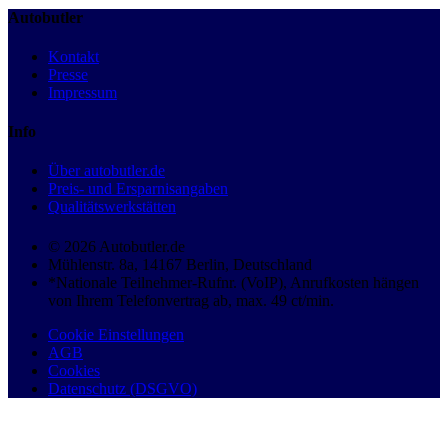
Autobutler
Kontakt
Presse
Impressum
Info
Über autobutler.de
Preis- und Ersparnisangaben
Qualitätswerkstätten
© 2026 Autobutler.de
Mühlenstr. 8a, 14167 Berlin, Deutschland
*Nationale Teilnehmer-Rufnr. (VoIP), Anrufkosten hängen
von Ihrem Telefonvertrag ab, max. 49 ct/min.
Cookie Einstellungen
AGB
Cookies
Datenschutz (DSGVO)