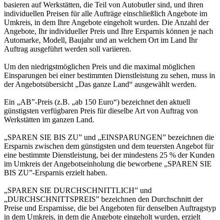
basieren auf Werkstätten, die Teil von Autobutler sind, und ihren
individuellen Preisen für alle Aufträge einschließlich Angebote im
Umkreis, in dem Ihre Angebote eingeholt wurden. Die Anzahl der
Angebote, Ihr individueller Preis und Ihre Ersparnis können je nach
Automarke, Modell, Baujahr und an welchem Ort im Land Ihr
Auftrag ausgeführt werden soll variieren.
Um den niedrigstmöglichen Preis und die maximal möglichen
Einsparungen bei einer bestimmten Dienstleistung zu sehen, muss in
der Angebotsübersicht „Das ganze Land“ ausgewählt werden.
Ein „AB”-Preis (z.B. „ab 150 Euro“) bezeichnet den aktuell
günstigsten verfügbaren Preis für dieselbe Art von Auftrag von
Werkstätten im ganzen Land.
„SPAREN SIE BIS ZU” und „EINSPARUNGEN” bezeichnen die
Ersparnis zwischen dem günstigsten und dem teuersten Angebot für
eine bestimmte Dienstleistung, bei der mindestens 25 % der Kunden
im Umkreis der Angebotseinholung die beworbene „SPAREN SIE
BIS ZU”-Ersparnis erzielt haben.
„SPAREN SIE DURCHSCHNITTLICH” und
„DURCHSCHNITTSPREIS” bezeichnen den Durchschnitt der
Preise und Ersparnisse, die bei Angeboten für denselben Auftragstyp
in dem Umkreis, in dem die Angebote eingeholt wurden, erzielt