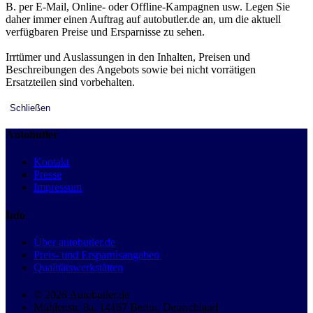
B. per E-Mail, Online- oder Offline-Kampagnen usw. Legen Sie
daher immer einen Auftrag auf autobutler.de an, um die aktuell
verfügbaren Preise und Ersparnisse zu sehen.
Irrtümer und Auslassungen in den Inhalten, Preisen und
Beschreibungen des Angebots sowie bei nicht vorrätigen
Ersatzteilen sind vorbehalten.
Schließen
Autobutler
Kontakt
Presse
Impressum
Info
Über autobutler.de
Preis- und Ersparnisangaben
Qualitätswerkstätten
© 2026 Autobutler.de
Mühlenstr. 8a, 14167 Berlin, Deutschland