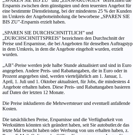
„SPAREN SIE BIS ZU” und „EINSPARUNGEN” bezeichnen die
Ersparnis zwischen dem günstigsten und dem teuersten Angebot für
eine bestimmte Dienstleistung, bei der mindestens 25 % der Kunden
im Umkreis der Angebotseinholung die beworbene „SPAREN SIE
BIS ZU”-Ersparnis erzielt haben.
„SPAREN SIE DURCHSCHNITTLICH” und
„DURCHSCHNITTSPREIS” bezeichnen den Durchschnitt der
Preise und Ersparnisse, die bei Angeboten für denselben Auftragstyp
in dem Umkreis, in dem die Angebote eingeholt wurden, erzielt
wurden.
„AB”-Preise werden jede halbe Stunde aktualisiert und sind in Euro
angegeben. Andere Preis- und Rabattangaben, die in Euro oder in
Prozent angegeben sind, werden vierteljährlich am 1. Januar, 1.
April, 1. Juli und 1. Oktober aktualisiert, für Jobs, die mindestens 4
Angebote erhalten haben. Diese Preis- und Rabattangaben basieren
auf Daten der letzten 12 Monate.
Die Preise inkludieren die Mehrwertsteuer und eventuell anfallende
Kosten.
Die tatsächlichen Preise, Ersparnisse und die Verfügbarkeit von
Werkstätten könnten sich geändert haben, seit Sie autobutler.de das
letzte Mal besucht haben oder Werbung von uns erhalten haben, z.