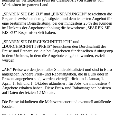
günstigsten verfügbaren Preis für dieselbe Art von Auftrag von
Werkstätten im ganzen Land.
„SPAREN SIE BIS ZU” und „EINSPARUNGEN” bezeichnen die
Ersparnis zwischen dem günstigsten und dem teuersten Angebot für
eine bestimmte Dienstleistung, bei der mindestens 25 % der Kunden
im Umkreis der Angebotseinholung die beworbene „SPAREN SIE
BIS ZU”-Ersparnis erzielt haben.
„SPAREN SIE DURCHSCHNITTLICH” und
„DURCHSCHNITTSPREIS” bezeichnen den Durchschnitt der
Preise und Ersparnisse, die bei Angeboten für denselben Auftragstyp
in dem Umkreis, in dem die Angebote eingeholt wurden, erzielt
wurden.
„AB”-Preise werden jede halbe Stunde aktualisiert und sind in Euro
angegeben. Andere Preis- und Rabattangaben, die in Euro oder in
Prozent angegeben sind, werden vierteljährlich am 1. Januar, 1.
April, 1. Juli und 1. Oktober aktualisiert, für Jobs, die mindestens 4
Angebote erhalten haben. Diese Preis- und Rabattangaben basieren
auf Daten der letzten 12 Monate.
Die Preise inkludieren die Mehrwertsteuer und eventuell anfallende
Kosten.