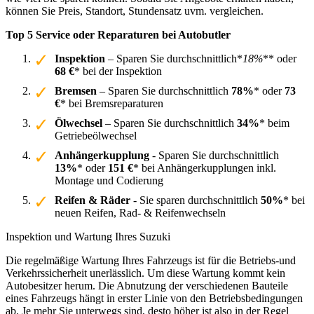
können Sie Preis, Standort, Stundensatz uvm. vergleichen.
Top 5 Service oder Reparaturen bei Autobutler
Inspektion
– Sparen Sie durchschnittlich*
18%
** oder
68 €
* bei der Inspektion
Bremsen
– Sparen Sie durchschnittlich
78%
* oder
73
€
* bei Bremsreparaturen
Ölwechsel
– Sparen Sie durchschnittlich
34%
* beim
Getriebeölwechsel
Anhängerkupplung
- Sparen Sie durchschnittlich
13%
* oder
151 €
* bei Anhängerkupplungen inkl.
Montage und Codierung
Reifen & Räder
- Sie sparen durchschnittlich
50%
* bei
neuen Reifen, Rad- & Reifenwechseln
Inspektion und Wartung Ihres Suzuki
Die regelmäßige Wartung Ihres Fahrzeugs ist für die Betriebs-und
Verkehrssicherheit unerlässlich. Um diese Wartung kommt kein
Autobesitzer herum. Die Abnutzung der verschiedenen Bauteile
eines Fahrzeugs hängt in erster Linie von den Betriebsbedingungen
ab. Je mehr Sie unterwegs sind, desto höher ist also in der Regel