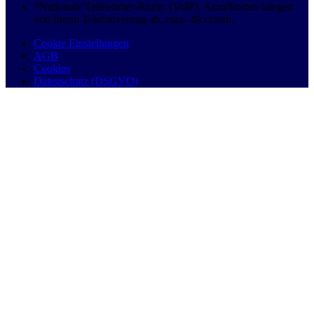
*Nationale Teilnehmer-Rufnr. (VoIP), Anrufkosten hängen
von Ihrem Telefonvertrag ab, max. 49 ct/min.
Cookie Einstellungen
AGB
Cookies
Datenschutz (DSGVO)