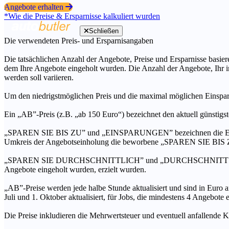
Angebote erhalten
*Wie die Preise & Ersparnisse kalkuliert wurden
Schließen
Die verwendeten Preis- und Ersparnisangaben
Die tatsächlichen Anzahl der Angebote, Preise und Ersparnisse basiere
dem Ihre Angebote eingeholt wurden. Die Anzahl der Angebote, Ihr i
werden soll variieren.
Um den niedrigstmöglichen Preis und die maximal möglichen Einspar
Ein „AB”-Preis (z.B. „ab 150 Euro“) bezeichnet den aktuell günstigs
„SPAREN SIE BIS ZU” und „EINSPARUNGEN” bezeichnen die Ersparni
Umkreis der Angebotseinholung die beworbene „SPAREN SIE BIS ZU
„SPAREN SIE DURCHSCHNITTLICH” und „DURCHSCHNITTSPREIS” bezei
Angebote eingeholt wurden, erzielt wurden.
„AB”-Preise werden jede halbe Stunde aktualisiert und sind in Euro a
Juli und 1. Oktober aktualisiert, für Jobs, die mindestens 4 Angebote
Die Preise inkludieren die Mehrwertsteuer und eventuell anfallende K