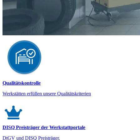
Qualitätskontrolle
Werkstätten erfüllen unsere Qualitätskriterien
DISQ Preisträger der Werkstattportale
DtGV und DISQ Preisträger.