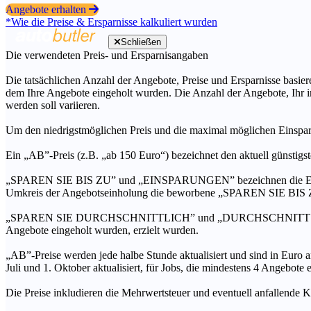
Angebote erhalten
*Wie die Preise & Ersparnisse kalkuliert wurden
Schließen
Die verwendeten Preis- und Ersparnisangaben
Die tatsächlichen Anzahl der Angebote, Preise und Ersparnisse basiere
dem Ihre Angebote eingeholt wurden. Die Anzahl der Angebote, Ihr i
werden soll variieren.
Um den niedrigstmöglichen Preis und die maximal möglichen Einspar
Ein „AB”-Preis (z.B. „ab 150 Euro“) bezeichnet den aktuell günstigs
„SPAREN SIE BIS ZU” und „EINSPARUNGEN” bezeichnen die Ersparni
Umkreis der Angebotseinholung die beworbene „SPAREN SIE BIS ZU
„SPAREN SIE DURCHSCHNITTLICH” und „DURCHSCHNITTSPREIS” bezei
Angebote eingeholt wurden, erzielt wurden.
„AB”-Preise werden jede halbe Stunde aktualisiert und sind in Euro a
Juli und 1. Oktober aktualisiert, für Jobs, die mindestens 4 Angebote
Die Preise inkludieren die Mehrwertsteuer und eventuell anfallende K