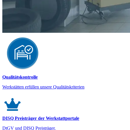
Qualitätskontrolle
Werkstätten erfüllen unsere Qualitätskriterien
DISQ Preisträger der Werkstattportale
DtGV und DISQ Preisträger.