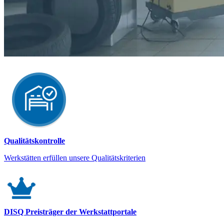
Qualitätskontrolle
Werkstätten erfüllen unsere Qualitätskriterien
DISQ Preisträger der Werkstattportale