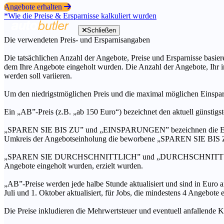
Angebote erhalten
*Wie die Preise & Ersparnisse kalkuliert wurden
Schließen
Die verwendeten Preis- und Ersparnisangaben
Die tatsächlichen Anzahl der Angebote, Preise und Ersparnisse basiere
dem Ihre Angebote eingeholt wurden. Die Anzahl der Angebote, Ihr i
werden soll variieren.
Um den niedrigstmöglichen Preis und die maximal möglichen Einspar
Ein „AB”-Preis (z.B. „ab 150 Euro“) bezeichnet den aktuell günstigs
„SPAREN SIE BIS ZU” und „EINSPARUNGEN” bezeichnen die Ersparni
Umkreis der Angebotseinholung die beworbene „SPAREN SIE BIS ZU
„SPAREN SIE DURCHSCHNITTLICH” und „DURCHSCHNITTSPREIS” bezei
Angebote eingeholt wurden, erzielt wurden.
„AB”-Preise werden jede halbe Stunde aktualisiert und sind in Euro a
Juli und 1. Oktober aktualisiert, für Jobs, die mindestens 4 Angebote
Die Preise inkludieren die Mehrwertsteuer und eventuell anfallende K